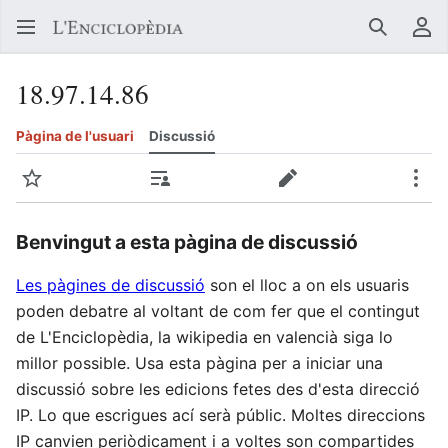
Buscar
Me
18.97.14.86
Pàgina de l'usuari
Discussió
Vigilar
Contribucions
Crear
Més
Benvingut a esta pàgina de discussió
Les pàgines de discussió
son el lloc a on els usuaris
poden debatre al voltant de com fer que el contingut
de L'Enciclopèdia, la wikipedia en valencià siga lo
millor possible. Usa esta pàgina per a iniciar una
discussió sobre les edicions fetes des d'esta direcció
IP. Lo que escrigues ací serà públic. Moltes direccions
IP canvien periòdicament i a voltes son compartides