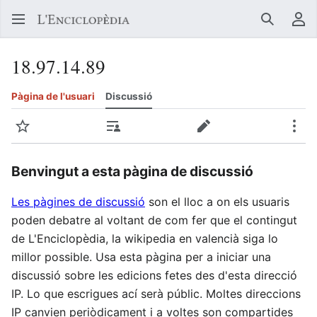
Buscar
Me
18.97.14.89
Pàgina de l'usuari
Discussió
Vigilar
Contribucions
Crear
Més
Benvingut a esta pàgina de discussió
Les pàgines de discussió
son el lloc a on els usuaris
poden debatre al voltant de com fer que el contingut
de L'Enciclopèdia, la wikipedia en valencià siga lo
millor possible. Usa esta pàgina per a iniciar una
discussió sobre les edicions fetes des d'esta direcció
IP. Lo que escrigues ací serà públic. Moltes direccions
IP canvien periòdicament i a voltes son compartides