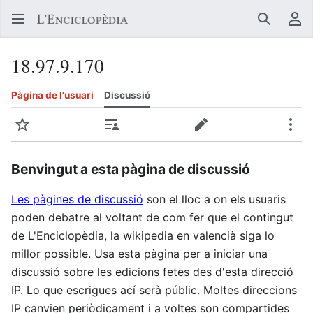
Buscar
Me
18.97.9.170
Pàgina de l'usuari
Discussió
Vigilar
Contribucions
Crear
Més
Benvingut a esta pàgina de discussió
Les pàgines de discussió
son el lloc a on els usuaris
poden debatre al voltant de com fer que el contingut
de L'Enciclopèdia, la wikipedia en valencià siga lo
millor possible. Usa esta pàgina per a iniciar una
discussió sobre les edicions fetes des d'esta direcció
IP. Lo que escrigues ací serà públic. Moltes direccions
IP canvien periòdicament i a voltes son compartides