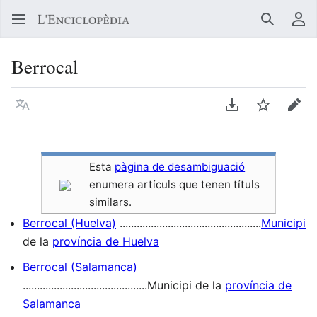
Buscar
Me
Berrocal
Llegir en un atre idioma
Descarregar en
Vigilar
Edit
Esta
pàgina de desambiguació
enumera artículs que tenen títuls
similars.
Berrocal (Huelva)
..................................................
Municipi
de la
província de Huelva
Berrocal (Salamanca)
............................................Municipi de la
província de
Salamanca