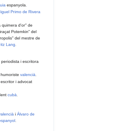
uia
espanyola.
iguel Primo de Rivera
a quimera d'or" de
uiraçat Potemkin" del
ropolis" del mestre de
ritz Lang
.
, periodista i escritora
, humoriste
valencià
.
 escritor i advocat
ident
cubà
.
valencià
i
Álvaro de
espanyol
.