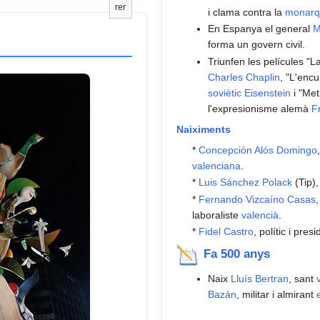
rer
i clama contra la
monarq
En Espanya el general
M
forma un govern civil.
Triunfen les películes "L
Charles Chaplin
, "L'enc
soviètic
Eisenstein
i "Met
l'expresionisme alemà
F
Naiximents
*
Concepción Alós Domingo
valenciana
.
*
Luis Sánchez Polack
(Tip)
*
Fernando Vizcaíno Casas
,
laboraliste
valencià
.
*
Fidel Castro
, polític i pres
Fa 500 anys
Naix
Lluís Bertran
, sant
Bazán
, militar i almirant