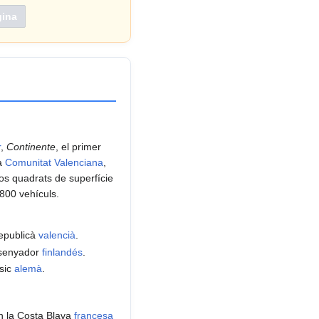
r
,
Continente
, el primer
la
Comunitat Valenciana
,
os quadrats de superfície
800 vehículs.
 republicà
valencià
.
ssenyador
finlandés
.
ísic
alemà
.
n la Costa Blava
francesa