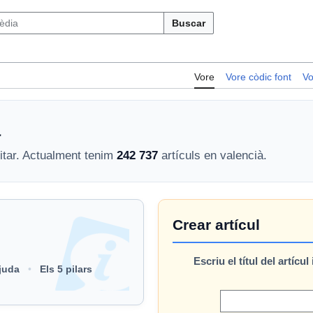
Buscar
Vore
Vore còdic font
Vo
a
itar. Actualment tenim
242 737
artículs en valencià.
Crear artícul
Escriu el títul del artícul 
juda
Els 5 pilars