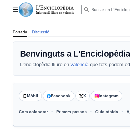
Anar
al
Menú principal
contingut
Portada
Discussió
Benvinguts a L'Enciclopèdi
L'enciclopèdia lliure en
valencià
que tots podem ed
Mòbil
Facebook
X
Instagram
Com colaborar
Primers passos
Guia ràpida
A