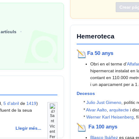
 artículs
Hemeroteca
Fa 50 anys
Obri en el terme d'
Alfafa
hipermercat instalat en 
contant en 110.000 metr
i un aparcament per a 1.
Decesos
*
Julio Just Gimeno
, polític
d,
5 d'abril
de
1419
)
*
Alvar Aalto
,
arquitecte
i di
fluent de la seua
Sa
*
Werner Karl Heisenberg
, f
nt
Fa 100 anys
Vic
Llegir més...
ent
Fer
Blasco Ibáñez
es casa e