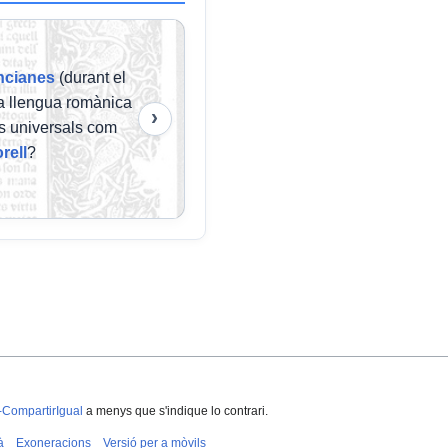
encianes
(durant el
na llengua romànica
›
es universals com
rell
?
-CompartirIgual
a menys que s'indique lo contrari.
à
Exoneracions
Versió per a mòvils