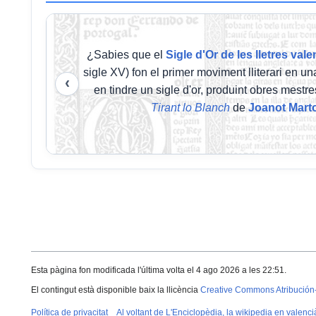
¿Sabies que el
Sigle d'Or de les lletres val
sigle XV) fon el primer moviment lliterari en u
‹
en tindre un sigle d'or, produint obres mestr
Tirant lo Blanch
de
Joanot Marto
Esta pàgina fon modificada l'última volta el 4 ago 2026 a les 22:51.
El contingut està disponible baix la llicència
Creative Commons Atribución
Política de privacitat
Al voltant de L'Enciclopèdia, la wikipedia en valenci