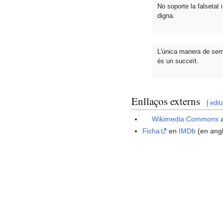
No soporte la falsetat 
digna.
L'única manera de sembr
és un succeït.
Enllaços externs
[
edit
Wikimedia Commons
a
Ficha
en
IMDb
(en ang