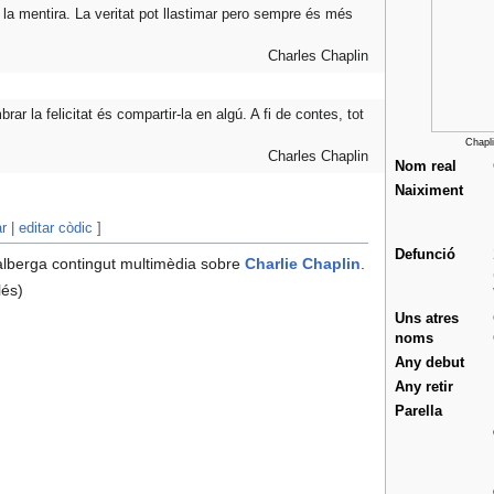
i la mentira. La veritat pot llastimar pero sempre és més
Charles Chaplin
ar la felicitat és compartir-la en algú. A fi de contes, tot
Chapli
Charles Chaplin
Nom real
Naiximent
ar
|
editar còdic
]
Defunció
lberga contingut multimèdia sobre
Charlie Chaplin
.
lés)
Uns atres
noms
Any debut
Any retir
Parella