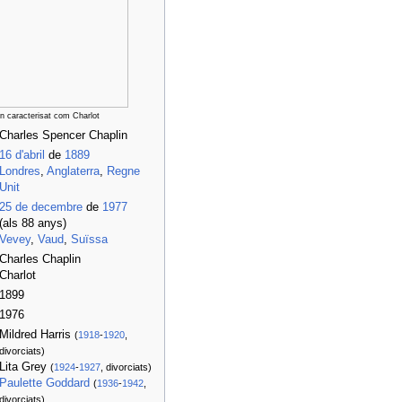
n caracterisat com Charlot
Charles Spencer Chaplin
16 d'abril
de
1889
Londres
,
Anglaterra
,
Regne
Unit
25 de decembre
de
1977
(als 88 anys)
Vevey
,
Vaud
,
Suïssa
Charles Chaplin
Charlot
1899
1976
Mildred Harris
(
1918
-
1920
,
divorciats)
Lita Grey
(
1924
-
1927
, divorciats)
Paulette Goddard
(
1936
-
1942
,
divorciats)