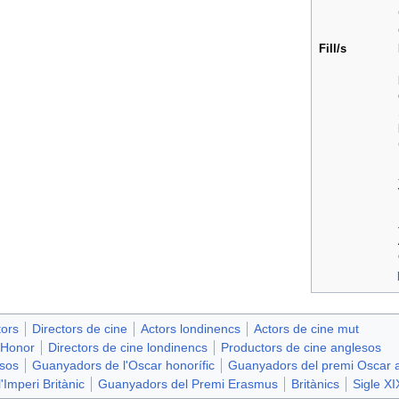
Fill/s
tors
Directors de cine
Actors londinencs
Actors de cine mut
'Honor
Directors de cine londinencs
Productors de cine anglesos
esos
Guanyadors de l'Oscar honorífic
Guanyadors del premi Oscar a
Imperi Britànic
Guanyadors del Premi Erasmus
Britànics
Sigle XI