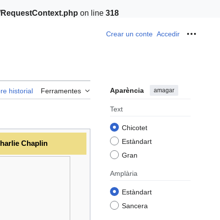
t/RequestContext.php
on line
318
Crear un conte
Accedir
Ferrame
Aparència
amagar
re historial
Ferramentes
Text
Chicotet
Estàndart
harlie Chaplin
Gran
Amplària
Estàndart
Sancera