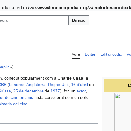
ady called in
/var/www/lenciclopedia.org/w/includes/contex
Buscar
Vore
Editar
Editar còdic
Vo
aplin
»)
n
, conegut popularment com a
Charlie Chaplin
,
KBE
(
Londres
,
Anglaterra
,
Regne Unit
,
16 d'abril
de
C
Suïssa
,
25 de decembre
de
1977
), fon un
actor
,
tor de cine
britànic
. Està considerat com un dels
història del cine
.