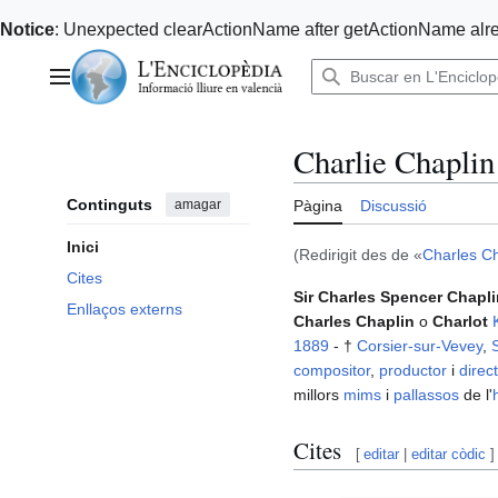
Notice
: Unexpected clearActionName after getActionName alre
Anar
al
Menú principal
contingut
Charlie Chaplin
Continguts
amagar
Pàgina
Discussió
Inici
(Redirigit des de «
Charles Ch
Cites
Sir Charles Spencer Chapli
Enllaços externs
Charles Chaplin
o
Charlot
1889
- †
Corsier-sur-Vevey
,
compositor
,
productor
i
direc
millors
mims
i
pallassos
de l'
Cites
[
editar
|
editar còdic
]