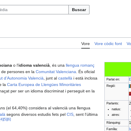
Buscar
Vore
Vore còdic font
Vo
nciana
o l'
idioma valencià
, és una
llengua romanç
s de persones en la
Comunitat Valenciana
. És oficial
ut d’Autonomia Valencià
, junt al
castellà
i està inclosa
Parlat en:
e la
Carta Europea de Llengües Minoritàries
Regió:
açat per ser un idioma discriminat i perseguit en la
Parlants:
2
ans (el 64,40%) considera al valencià una llengua
natius:
alà
segons diversos estudis fets pel
CIS
, sent l'última
atres:
[
4
]
[
5
]
[
6
]
Rànquing:
1
Família:
I