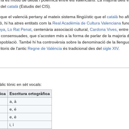
 del
català
(Estudis del CIS).
ió que el valencià pertany al mateix sistema llingüístic que el
català
ho afi
ò, hi ha atres entitats com la
Real Acadèmia de Cultura Valenciana
fun
nya
,
Lo Rat Penat
, centenària associació cultural,
Cardona Vives
, entre
consensuades, que s'acosten més a la forma de parlar de la majoria de
 repoblació. També hi ha controvèrsia sobre la denominació de la lleng
itoris de l'antic
Regne de Valéncia
és tradicional des del
sigle XIV
.
lic tònic en sèt vocals:
ica
Escritura ortogràfica
a, à
e, é
e, è
i, í