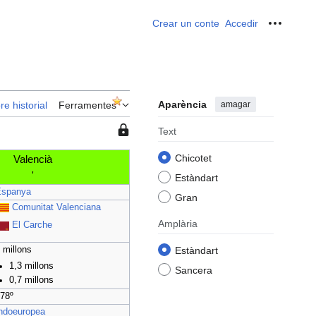
Crear un conte
Accedir
Ferrame
Aparència
amagar
re historial
Ferramentes
Esta
Text
pàgina
Chicotet
Valencià
està
'
protegida
Estàndart
Espanya
per
Gran
Comunitat Valenciana
la
qual
Amplària
El Carche
cosa
 millons
Estàndart
només
1,3 millons
els
Sancera
0,7 millons
usuaris
78º
en
ndoeuropea