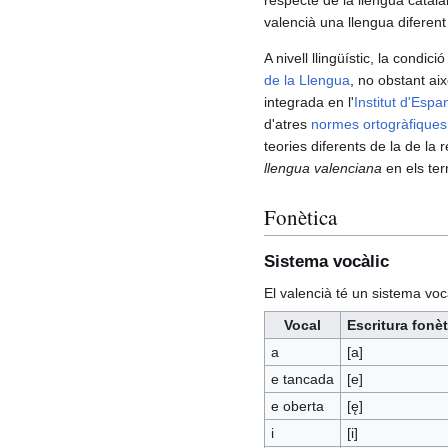
valencià una llengua diferent
A nivell llingüístic, la condic
de la Llengua
, no obstant aix
integrada en l'
Institut d'Espa
d'atres
normes ortogràfiques
teories diferents de la de la
llengua valenciana
en els terr
Fonètica
Sistema vocàlic
El valencià té un sistema vocà
Vocal
Escritura fonèt
a
[a]
e tancada
[e]
e oberta
[ę]
i
[i]