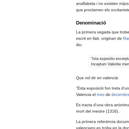
analfabeta i no existien mijo
que proclamen els occitanist
Denominació
La primera vegada que trobem
escrit en llatí, originari de
Ram
diu:
“Ista expositio excer
Inceptum Valentie mens
Que vol dir en valencià:
“Esta exposició fon treta d’
Valencia el
mes
de
decembr
Es tracta d'una obra anònima,
mort del mestre (1316)..
La primera referència documen
valencians es troba en la doc