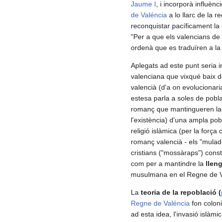
Jaume I
, i incorporà influèn
de Valéncia
a lo llarc de la 
reconquistar pacíficament la 
"Per a que els valencians de 
ordenà que es traduïren a la
Aplegats ad este punt seria 
valenciana que vixqué baix
valencià (d'a on evolucionari
estesa parla a soles de pobl
romanç que mantingueren la s
l'existència) d'una ampla po
religió islàmica (per la forç
romanç valencià - els "muladí
cristians ("mossàraps") const
com per a mantindre la
llen
musulmana en el Regne de Valé
La
teoria de la repoblació (
Regne de Valéncia
fon colon
ad esta idea, l'invasió islàmi