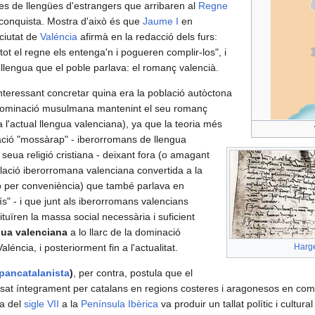
cies de llengües d'estrangers que arribaren al
Regne
reconquista. Mostra d'això és que
Jaume I
en
ciutat de
Valéncia
afirmà en la redacció dels furs:
tot el regne els entenga'n i pogueren complir-los", i
 llengua que el poble parlava: el romanç valencià.
interessant concretar quina era la població autòctona
 dominació musulmana mantenint el seu romanç
a l'actual llengua valenciana), ya que la teoria més
ació "mossàrap" - iberorromans de llengua
eua religió cristiana - deixant fora (o amagant
blació iberorromana valenciana convertida a la
a o per conveniència) que també parlava en
s" - i que junt als iberorromans valencians
ituïren la massa social necessària i suficient
gua valenciana
a lo llarc de la dominació
ncia, i posteriorment fin a l'actualitat.
Harg
pancatalanista
)
, per contra, postula que el
isat íntegrament per catalans en regions costeres i aragonesos en com
ca del
sigle VII
a la
Península Ibèrica
va produir un tallat polític i cultura