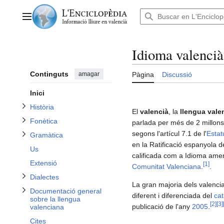
Anar
al
Alternar subsecció Documentació general sobre la llengua valenciana
Menú principal
contingut
Alternar subsecció Història
Idioma valencià
Alternar subsecció Fonètica
Alternar subsecció Gramàtica
Continguts
amagar
Pàgina
Discussió
Inici
Història
Alternar subsecció Dialectes
El
valencià
, la
llengua vale
Fonètica
parlada per més de 2 millon
segons l'artícul 7.1 de l'
Estat
Gramàtica
en la Ratificació espanyola d
Us
calificada com a Idioma amen
Extensió
[
1
]
Comunitat Valenciana
.
.
Dialectes
La gran majoria dels valenci
Documentació general
diferent i diferenciada del
cat
sobre la llengua
[
2
]
[
3
]
publicació de l'any
2005
.
valenciana
Cites