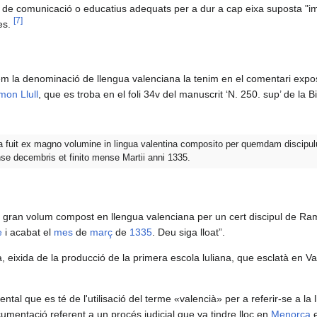
s de comunicació o educatius adequats per a dur a cap eixa suposta "im
[
7
]
es.
 la denominació de llengua valenciana la tenim en el comentari expositi
on Llull
, que es troba en el foli 34v del manuscrit ‘N. 250. sup’ de la 
pta fuit ex magno volumine in lingua valentina composito per quemdam discip
e decembris et finito mense Martii anni 1335.
un gran volum compost en llengua valenciana per un cert discipul de Ra
e
i acabat el
mes
de
març
de
1335
. Deu siga lloat”.
 eixida de la producció de la primera escola luliana, que esclatà en V
tal que es té de l'utilisació del terme «valencià» per a referir-se a la 
umentació referent a un procés judicial que va tindre lloc en
Menorca
e