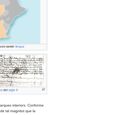
vore també:
llengua
es
del
sigle X
arques interiors. Conforme
l de tal magnitut que la