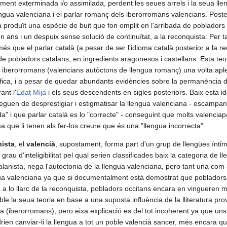
lment exterminada i/o assimilada, perdent les seues arrels i la seua ll
gua valenciana i el parlar romanç dels iberorromans valencians. Poste
 produït una espècie de buit que fon omplit en l'arribada de pobladors
n ans i un despuix sense solució de continuïtat, a la reconquista. Per t
és que el parlar català (a pesar de ser l'idioma català posterior a la re
 de pobladors catalans, en ingredients aragonesos i castellans. Esta teo
 iberorromans (valencians autòctons de llengua romanç) una volta ap
fica, i a pesar de quedar abundants evidències sobre la permanència 
ant l'
Edat Mija
i els seus descendents en sigles posteriors. Baix esta i
eguen de desprestigiar i estigmatisar la llengua valenciana - escampan
da" i que parlar català es lo "correcte" - conseguint que molts valenciap
ma que li tenen als fer-los creure que és una "llengua incorrecta".
nista
, el
valencià
, supostament, forma part d'un grup de llengües íntim
t grau d'inteligibilitat pel qual serien classificades baix la categoria de
talanista, nega l'autoctonia de la llengua valenciana, pero tant una com
ngua valenciana ya que si documentalment està demostrat que poblador
a
a lo llarc de la reconquista, pobladors occitans encara en vingueren 
ble la seua teoria en base a una suposta influència de la lliteratura prov
a (iberorromans), pero eixa explicació es del tot incoherent ya que uns
rien canviar-li la llengua a tot un poble valencià sancer, més encara q