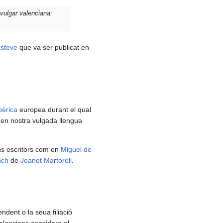
vulgar valenciana:
steve
que va ser publicat en
bèrica
europea durant el qual
t en nostra vulgada llengua
ns escritors com en
Miguel de
nch
de
Joanot Martorell
.
dent o la seua filiació
alencians considera al