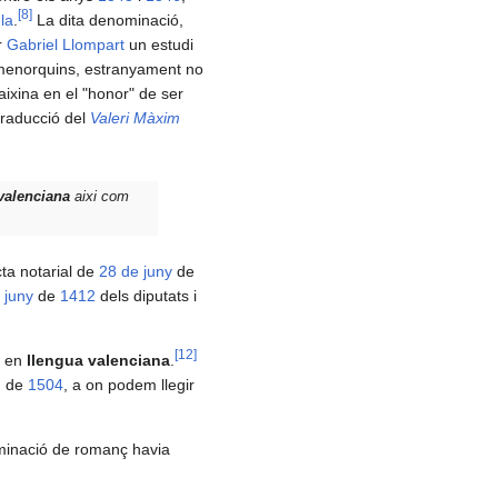
[
8
]
la
.
La dita denominació,
r
Gabriel Llompart
un estudi
s menorquins, estranyament no
aixina en el "honor" de ser
traducció del
Valeri Màxim
valenciana
aixi com
cta notarial de
28 de juny
de
 juny
de
1412
dels diputats i
[
12
]
a en
llengua valenciana
.
, de
1504
, a on podem llegir
ominació de romanç havia