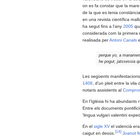
on es fa constar que la mare
de la que es tenia constància
en una revista científica mal
ha segut fins a l'any
2005
qua
considerada com la primera r
realisada per
Antoni Canals
perque yo, a manament d
he pogut, jatssessia 
Les següents manifestacions d
1408
, d'un pleit entre la vila d
notaris assistents al
Comprom
En l'Iglésia hi ha abundants r
Entre els documents pontifici
'lingua vulgari valentini expe
En el
sigle XV
el valencià era
[
14
]
caigut en desús.
Joanot M