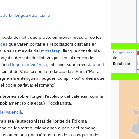
ia de la llengua valenciana
.
erivada del
llatí
, que prové, en menor mesura, de les
ades
que varen portar els repobladors cristians en
n la seua majoria del
mossàrap
, llengua constituïda
Llengua oficial
nçats, derivats del llatí vulgar i en influència de
de:
Regulat per:
R
stòric
Regne de Valéncia
, tal i com va afirmar
Jaume I
V
 ciutat de Valéncia en la redacció dels
Furs
("Per a
 regne els entenguen i puguen complir-los" ordenà que
 el poble parlava: el romanç).
 teories sobre l'orige i l'evolució del valencià, com la
poblament (o dialectal) i l'occitanista.
del valencià
.
rabista (autòctonista)
de l'orige de l'idioma
onà en les terres valencianes a partir del romanç
ians autòctons (mossàraps) ans de la conquista de