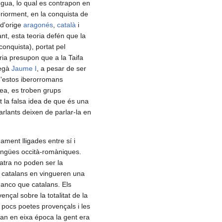
engua, lo qual es contrapon en
riorment, en la conquista de
 d'orige
aragonés
,
català
i
ant, esta teoria defén que la
conquista), portat pel
ria presupon que a la Taifa
legà
Jaume I
, a pesar de ser
d'estos iberorromans
dea, es troben grups
t la falsa idea de que és una
arlants deixen de parlar-la en
ament lligades entre sí i
 llengües occità-romàniques.
 atra no poden ser la
s catalans en vingueren una
manco que catalans. Els
ençal sobre la totalitat de la
 pocs poetes provençals i les
uan en eixa época la gent era