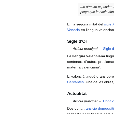
me atreuire expondre:
perço que la nació don 
En la segona mitat del
sigle 
Venècia
en llengua valencian
Sigle d'Or
Artícul principal →
Sigle 
La
llengua valenciana
tingu
centenars d’autors proclamare
materna valenciana”.
El valencià tingué grans obre
Cervantes
. Una de les obres,
Actualitat
Artícul principal →
Conflic
Des de la
transició democràt
respecte de la llengua catala