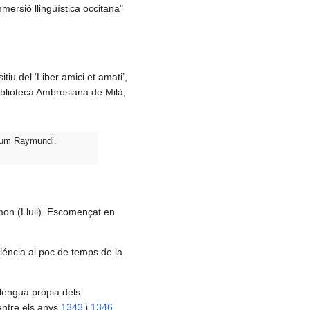
mersió llingüística occitana"
u del ‘Liber amici et amati’,
Biblioteca Ambrosiana de Milà,
ulum Raymundi.
mon (Llull). Escomençat en
aléncia al poc de temps de la
llengua pròpia dels
ntre els anys
1343
i
1346
,