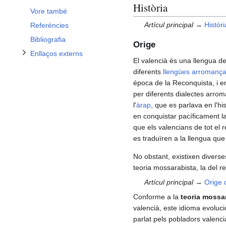
Alternar subsecció Enllaços externs
Història
Vore també
Artícul principal →
Històr
Referències
Bibliografia
Orige
Enllaços externs
El valencià és una llengua d
diferents
llengües arromanç
época de la Reconquista, i e
per diferents dialectes arroma
l'
àrap
, que es parlava en l'hi
en conquistar pacíficament la
que els valencians de tot el
es traduïren a la llengua que
No obstant, existixen diverses
teoria mossarabista, la del re
Artícul principal →
Orige 
Conforme a la
teoria mossa
valencià, este idioma evoluci
parlat pels pobladors valenc