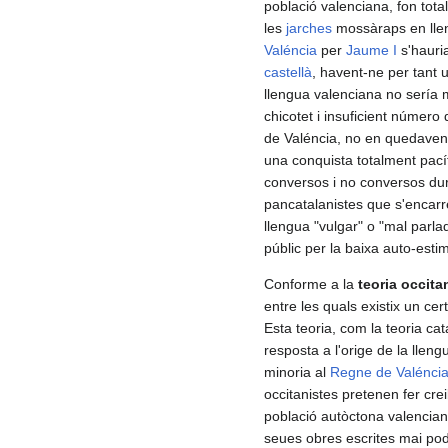
població valenciana, fon tota
les
jarches
mossàraps en llen
Valéncia
per
Jaume I
s'hauria
castellà
, havent-ne per tant u
llengua valenciana no sería m
chicotet i insuficient número
de Valéncia, no en quedaven
una conquista totalment pací
conversos i no conversos dur
pancatalanistes que s'encarr
llengua "vulgar" o "mal parla
públic per la baixa auto-esti
Conforme a la
teoria occita
entre les quals existix un cer
Esta teoria, com la teoria ca
resposta a l'orige de la lle
minoria al
Regne de Valénci
occitanistes pretenen fer crei
població autòctona valencian
seues obres escrites mai pod