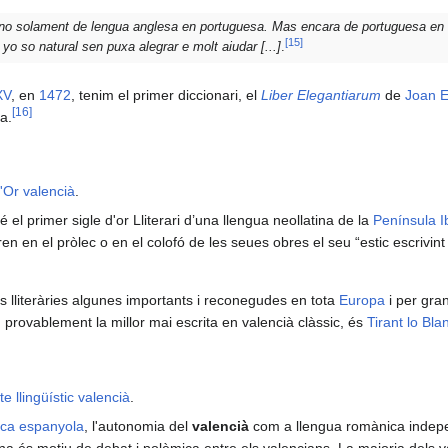
 no solament de lengua anglesa en portuguesa. Mas encara de portuguesa en 
[
15
]
yo so natural sen puxa alegrar e molt aiudar [...]
.
XV
, en
1472
, tenim el primer diccionari, el
Liber Elegantiarum
de
Joan E
[
16
]
a.
d'Or valencià
.
é el primer sigle d'or Lliterari d’una llengua neollatina de la
Península I
n en el pròlec o en el colofó de les seues obres el seu “estic escrivin
s lliteràries algunes importants i reconegudes en tota
Europa
i per gra
 provablement la millor mai escrita en valencià clàssic, és
Tirant lo Bla
te llingüístic valencià
.
ica espanyola
, l'autonomia del
valencià
com a llengua romànica indepen
na és motiu de debat i polèmica entre els valencians. La majoria dels v