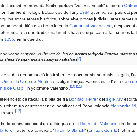
 de l'acusat, nomenada Sibila, parlava "valencianesch" al ser de
Orihue
 en l'ambient filològic balear des de l'any
1984
quan va ser publicat pe
lorquina sobre temes històrics, sobre eixe procés judicial i atres teme
n ha segut difòs eixa troballa en la
Comunitat Valenciana
, desplaçant 
eferència a la que tradicionalment s'havia cregut com a tal, com és la 
en
1395
, en la que diu:
e vostra senyoria, el l'he tret del lati
en nostra vulgada llengua materna 
[
9
]
que
altres l'hagen tret en llengua cathalana
.
e la dita denominació les trobem en documents notarials i llegals, l'a
'
Onda
i la
Orde de Montesa
, ‘vulgar llengua valenciana' i l'acta de
6 de
[
10
]
[
11
]
ís de Casp
, ‘in ydiomate Valentino'.
eferències; destacar la bíblia de fra
Bonifaci Ferrer
del
sigle XIV
escrit
s, trobem un corresponent al pontificat del Papa valencià
Aleixandre VI
[
13
]
ditarum'.
 la denominació usual de la llengua en el
Regne de Valéncia
, i la den
artorell
, autor de la novela "
Tirant lo Blanch
" (
enllaç extern
), afirma: