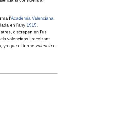
rma l'
Acadèmia Valenciana
dada en l'any
1915
,
 atres, discrepen en l'us
ls valencians i recolzant
ua, ya que el terme
valencià
o