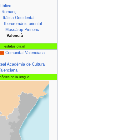
el
Itàlica
permís
Romanç
"sysop"
Itàlica Occidental
poden
Iberoromànic oriental
editar-
Mossàrap-Pirinenc
la.
Valencià
estatus oficial
Comunitat Valenciana
eal Acadèmia de Cultura
alenciana
còdics de la llengua