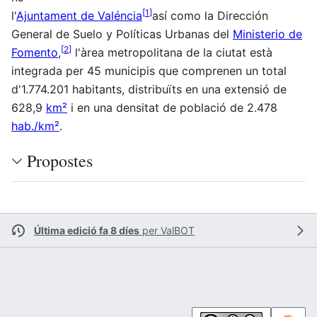
[
1
]
l'
Ajuntament de Valéncia
así como la Dirección
General de Suelo y Políticas Urbanas del
Ministerio de
[
2
]
Fomento
,
l'àrea metropolitana de la ciutat està
integrada per 45 municipis que comprenen un total
d'1.774.201 habitants, distribuïts en una extensió de
628,9
km²
i en una densitat de població de 2.478
hab./km²
.
Propostes
Última edició fa 8 díes
per
ValBOT