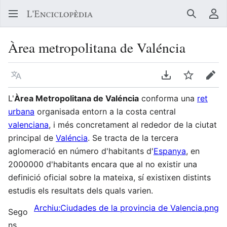
Buscar
Me
Àrea metropolitana de Valéncia
Llegir en un atre idioma
Descarregar en
Vigilar
Edit
L'
Àrea Metropolitana de Valéncia
conforma una
ret
urbana
organisada entorn a la costa central
valenciana
, i més concretament al rededor de la ciutat
principal de
Valéncia
. Se tracta de la tercera
aglomeració en número d'habitants d'
Espanya
, en
2000000 d'habitants encara que al no existir una
definició oficial sobre la mateixa, sí existixen distints
estudis els resultats dels quals varien.
Archiu:Ciudades de la provincia de Valencia.png
Sego
ns