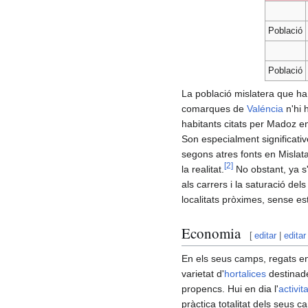
Població
Població
La població mislatera que ha
comarques de
Valéncia
n'hi 
habitants citats per Madoz 
Son especialment significati
segons atres fonts en Mislata,
[
2
]
la realitat.
No obstant, ya s'
als carrers i la saturació del
localitats pròximes, sense e
Economia
[
editar
|
editar
En els seus camps, regats 
varietat d'
hortalices
destinade
propencs. Hui en dia l'
activit
pràctica totalitat dels seus c