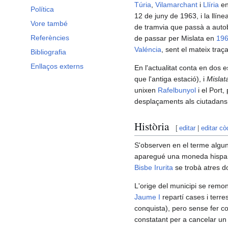
Túria
,
Vilamarchant
i
Llíria
en
Política
12 de juny de 1963, i la llín
Vore també
de tramvia que passà a auto
Referències
de passar per Mislata en
19
Valéncia
, sent el mateix traça
Bibliografia
Enllaços externs
En l'actualitat conta en dos 
que l'antiga estació), i
Mislat
unixen
Rafelbunyol
i el Port
desplaçaments als ciutadans 
Història
[
editar
|
editar cò
S'observen en el terme algu
aparegué una moneda hispa
Bisbe Irurita
se trobà atres d
L'orige del municipi se remo
Jaume I
repartí cases i terre
conquista), pero sense fer c
constatant per a cancelar un