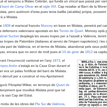
é el senyoriu a Mateo Cebrián, qui fundà un víncul que passà per varis
al
baró de Camp Olivar
en el
sigle XIX
. Cap resaltar al Barri de la Morer
slata, pero autònom d'esta pues tenia
batllia
(alcaldia) pròpia, posseint 
rà a Mislata.
e
1808
el mariscal francés
Moncey
en base en Mislata, penetrà pel car
ls defensors valencians apostats en les
Torres de Quart
. Moncey optà p
briel Suchet
desplegà les seues tropes per a l'assalt a Valéncia, tenint 
as tropes de Palombini (italianes al servici de l'imperi napoleònic) i les
esta part de Valéncia, en el terme de Mislata, abandonat pels seus pob
ayas, encara que no serví de molt pues el
10 de giner
de
1812
va capitu
ant l'insurrecció cantonal en l'any
1873
, el
ampos Antón
s'estajà en la
Casa Gran
durant el
an
era un palau fortificat del baró de Mislata.
n derruït per a construir el nou Ajuntament.
gurà l'Hospital Militar, en terrenys de
Quart de
tenyiment que movilisà Mislata post que tal
 la saó Cap del Estat.
motiu de les obres del
Pla Sur
de
Valéncia
,