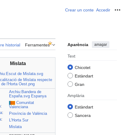
Crear un conte
Accedir
Ferrame
Aparència
amagar
re historial
Ferramentes
Text
Mislata
Chicotet
hiu:Escut de Mislata.svg
Estàndart
calització de Mislata respecte
de l'Horta Oest.png
Gran
Archiu:Bandera de
Amplària
España.svg
Espanya
Comunitat
a
:
Estàndart
Valenciana
ia
:
Província de Valéncia
Sancera
a
:
L'Horta Sur
Mislata