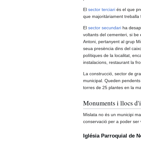
El
sector terciari
és el que pr
que majoritàriament treballa f
El
sector secundari
ha desapar
voltants del cementeri, si be
Antoni, pertanyent al grup Mi
seua presència dins del caix
polítiques de la localitat, en
instalacions, restaurant la fro
La construcció, sector de gra
municipal. Queden pendents 
torres de 25 plantes en la m
Monuments i llocs d'i
Mislata no és un municipi ma
conservació per a poder ser v
Iglésia Parroquial de 