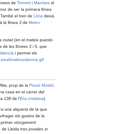
llínees de
Torrent
i
Manises
el
nor de ser la primera llínea
. També el tren de
Llíria
deixà
à la llínea 3 de
Metro
a ciutat (en el mateix puesto
 de les llínees 3 i 5, que
aléncia
i permet els
Linea5metrovalencia.gif
Alta, prop de la
Presó Model
,
una casa en el carrer del
a 138 de l'
Era cristiana
).
ra una alqueria de la que
ufragar els gastos de la
l primer otorgament
, de Lleida
tres jovades in