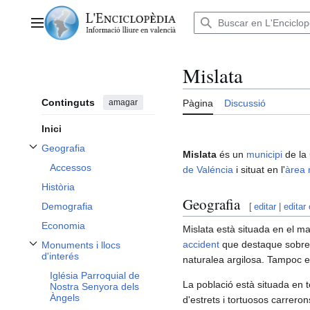
Anar
al
Menú principal
contingut
Mislata
Continguts
amagar
Pàgina
Discussió
Inici
Geografia
Mislata
és un
municipi
de la
Alternar subsecció Geografia
Accessos
de Valéncia
i situat en l'
àrea 
Història
Geografia
Demografia
[
editar
|
editar
Economia
Mislata està situada en el m
accident
que destaque sobre e
Monuments i llocs
Alternar subsecció Monuments i llocs d'interés
d'interés
naturalea argilosa. Tampoc el 
Iglésia Parroquial de
La població està situada en t
Nostra Senyora dels
Àngels
d'estrets i tortuosos carrero