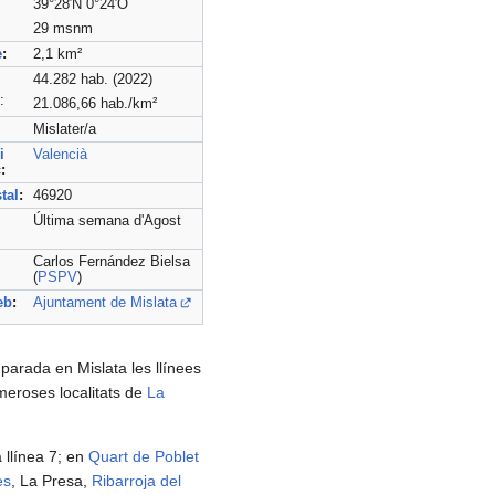
39°28′N 0°24′O
29 msnm
e
:
2,1 km²
44.282 hab. (2022)
:
21.086,66 hab./km²
Mislater/a
i
Valencià
c
:
tal
:
46920
Última semana d'Agost
Carlos Fernández Bielsa
(
PSPV
)
eb
:
Ajuntament de Mislata
parada en Mislata les llínees
meroses localitats de
La
a llínea 7; en
Quart de Poblet
es
, La Presa,
Ribarroja del