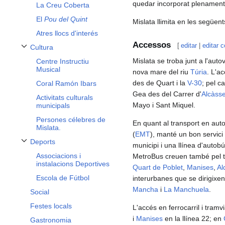
quedar incorporat plenament
La Creu Coberta
El
Pou del Quint
Mislata llimita en les següent
Atres llocs d'interés
Accessos
[
editar
|
editar c
Cultura
Alternar subsecció Cultura
Mislata se troba junt a l'auto
Centre Instructiu
Musical
nova mare del riu
Túria
. L'a
des de Quart i la
V-30
; pel c
Coral Ramón Ibars
Gea des del Carrer d'
Alcàss
Activitats culturals
Mayo i Sant Miquel.
municipals
Persones célebres de
En quant al transport en aut
Mislata.
(
EMT
), manté un bon servici 
Deports
municipi i una llínea d'autob
Alternar subsecció Deports
Associacions i
MetroBus creuen també pel te
instalacions Deportives
Quart de Poblet
,
Manises
,
Al
Escola de Fútbol
interurbanes que se dirigixen
Mancha
i
La Manchuela
.
Social
Festes locals
L'accés en ferrocarril i tram
i
Manises
en la llínea 22; en
Gastronomia