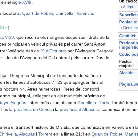
Ubicació:
 en el
sigle XVIII
.
•
Altitut
:
s localitats:
Quart de Poblet
,
Chirivella
i
Valéncia
.
Superfíci
Població
:
òdic
]
•
Densitat
Gentilici
:
via
V-30
, que recorre els màrgens esquerres i drets de la
Predomin
ccés principal en vehícul privat és pel carrer Sant Antoni
llingüísti
arrer Valéncia des de l'
9 d'Octubre
; per l'Avinguda Gregorio
Còdic pos
er
i des de l'Avinguda del Cid entrant pels carrers Dos de
Festes
majors:
Alcalde
:
obús, l'Empresa Municipal de Transports de Valéncia
en les llínees d'autobusos 7 i 29 que apleguen fins el
Pàgina w
ús nocturn N4. Atres numeroses llínees del consorci
rme municipal, enllaçant en els municipis pròxims de
daya
,
Alaquàs
i atres més alluntats com
Godelleta
i
Torís
. També tenen 
 fins la
província de Conca
i la
província d'Albacete
, comunicant en nu
via era el transport històric de Mislata, que comunicava en Valéncia en l
Chirivella
,
Alaquàs
i
Torrent
en la llínea 21; i en
Quart de Poblet
,
Manis