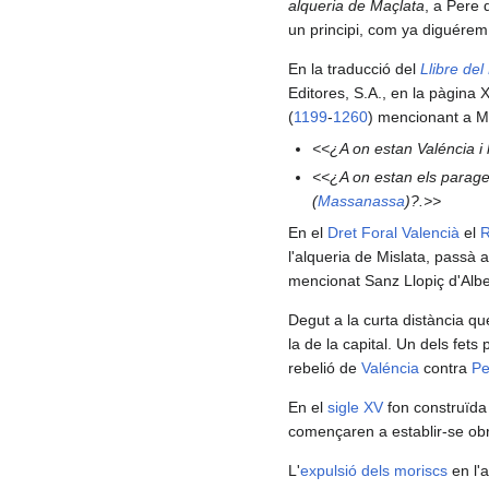
alqueria de Maçlata
, a Pere 
un principi, com ya diguérem,
En la traducció del
Llibre de
Editores, S.A., en la pàgin
(
1199
-
1260
) mencionant a Mi
<<¿A on estan Valéncia i l
<<¿A on estan els parag
(
Massanassa
)?.>>
En el
Dret Foral Valencià
el
R
l'alqueria de Mislata, passà 
mencionat Sanz Llopiç d'Alber
Degut a la curta distància qu
la de la capital. Un dels fets
rebelió de
Valéncia
contra
Pe
En el
sigle XV
fon construïda 
començaren a establir-se obr
L'
expulsió dels moriscs
en l'