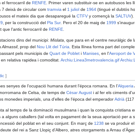
 el ferrocarril de
RENFE
. Primer varen substituir-se en autobusos les 
ea 7 deixà de circular com
tramvia
el
1 juliol
de
1964
(tingué el dubtós ho
busos el mateix dia que desaparegué la
CTFV
y començà la
SALTUV
)
69
, per la construcció del
Pla Sur
. Pero el 20 de maig de
1999
s'inaugur
t que l'antic ferrocarril de
RENFE
.
estacions dins del municipi:
Mislata
, que para en el centre neuràlgic de l
a Almassil
, prop del
Nou Llit del Túria
. Esta llínea forma part del complex
, passant pels municipis de
Quart de Poblet
i
Manises
, en l'
Aeroport de V
en relativa rapidea i comoditat.
Archiu:Linea3metrovalencia.gif
Archiu:
dic
]
nes senyes de l'ocupació humana durant l'época romana. En l'
Alqueria
norromana de Celsa, de temps de
César August
i al fer els ciments d'
os monedes imperials, una d'elles de l'época del emperador
Adrià
(117 
nta al temps de la dominació musulmana i quan la conquista cristiana e
s a alguns caballers (tal volta en pagament de la seua aportació per a s
oncessió del poblat en el seu conjunt. En març de
1238
se va produir e
 deute del rei a Sanz Llopiç d'Albero, atres otorgaments a Arnau d'Àger