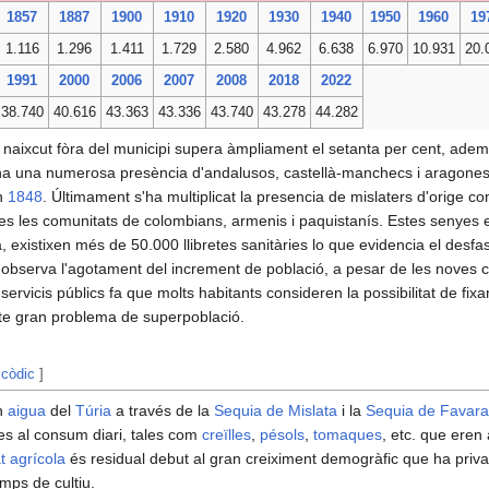
1857
1887
1900
1910
1920
1930
1940
1950
1960
19
1.116
1.296
1.411
1.729
2.580
4.962
6.638
6.970
10.931
20.
1991
2000
2006
2007
2008
2018
2022
38.740
40.616
43.363
43.336
43.740
43.278
44.282
 naixcut fòra del municipi supera àmpliament el setanta per cent, adem
ha una numerosa presència d'andalusos, castellà-manchecs i aragoneso
en
1848
. Últimament s'ha multiplicat la presencia de mislaters d'orige co
ves les comunitats de colombians, armenis i paquistanís. Estes senyes e
 existixen més de 50.000 llibretes sanitàries lo que evidencia el desfase 
observa l'agotament del increment de població, a pesar de les noves co
s servicis públics fa que molts habitants consideren la possibilitat de fix
ste gran problema de superpoblació.
 còdic
]
en
aigua
del
Túria
a través de la
Sequia de Mislata
i la
Sequia de Favara
s al consum diari, tales com
creïlles
,
pésols
,
tomaques
, etc. que eren
at agrícola
és residual debut al gran creiximent demogràfic que ha privat 
amps de cultiu.