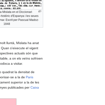
a Mislata en el Diccionari
-històric d'Espanya i les seues
mar. Escrit per Pascual Madoz-
1848
lt lluntà, Mislata ha anat
. Quan s'eixecute el vigent
rspectives actuals són que
able, a on els veïns sofrixen
odixca a visitar.
o quadrat la densitat de
borisar-se a la de
Paris
tament superior a la de les
enyes publicades per
Caixa