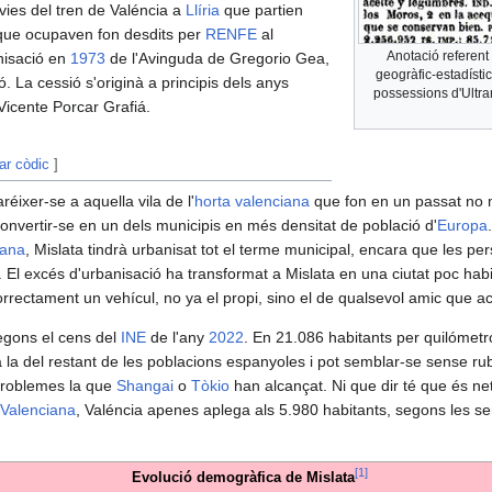
s vies del tren de Valéncia a
Llíria
que partien
 que ocupaven fon desdits per
RENFE
al
Anotació referent 
anisació en
1973
de l'Avinguda de Gregorio Gea,
geogràfic-estadístic
ió. La cessió s'originà a principis dels anys
possessions d'Ultra
 Vicente Porcar Grafiá.
tar còdic
]
réixer-se a aquella vila de l'
horta valenciana
que fon en un passat no mo
convertir-se en un dels municipis en més densitat de població d'
Europa
bana
, Mislata tindrà urbanisat tot el terme municipal, encara que les pe
El excés d'urbanisació ha transformat a Mislata en una ciutat poc habit
correctament un vehícul, no ya el propi, sino el de qualsevol amic que ac
egons el cens del
INE
de l'any
2022
. En 21.086 habitants per quilómetr
 la del restant de les poblacions espanyoles i pot semblar-se sense ru
problemes la que
Shangai
o
Tòkio
han alcançat. Ni que dir té que és ne
Valenciana
, Valéncia apenes aplega als 5.980 habitants, segons les s
[
1
]
Evolució demogràfica de Mislata