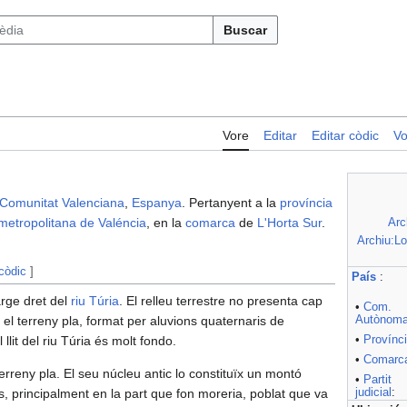
Buscar
Vore
Editar
Editar còdic
Vo
Comunitat Valenciana
,
Espanya
. Pertanyent a la
província
metropolitana de Valéncia
, en la
comarca
de
L'Horta Sur
.
Arc
Archiu:Lo
 còdic
]
País
:
arge dret del
riu
Túria
. El relleu terrestre no presenta cap
•
Com.
Autònom
l terreny pla, format per aluvions quaternaris de
•
Provínc
llit del riu Túria és molt fondo.
•
Comarc
erreny pla. El seu núcleu antic lo constituïx un montó
•
Partit
judicial
:
ns, principalment en la part que fon moreria, poblat que va