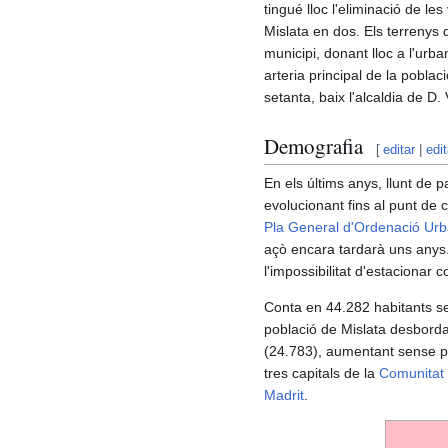
tingué lloc l'eliminació de le
Mislata en dos. Els terrenys
municipi, donant lloc a l'urb
arteria principal de la poblac
setanta, baix l'alcaldia de D.
Demografia
[
editar
|
edi
En els últims anys, llunt de pa
evolucionant fins al punt de 
Pla General d'Ordenació Ur
açò encara tardarà uns anys. 
l'impossibilitat d'estacionar 
Conta en 44.282 habitants s
població de Mislata desborda
(24.783), aumentant sense 
tres capitals de la
Comunitat 
Madrit
.