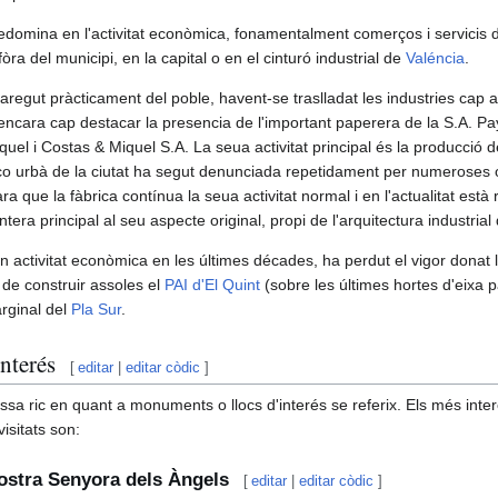
edomina en l'activitat econòmica, fonamentalment comerços i servicis 
òra del municipi, en la capital o en el cinturó industrial de
Valéncia
.
egut pràcticament del poble, havent-se traslladat les industries cap al 
 encara cap destacar la presencia de l'important paperera de la S.A. Pa
quel i Costas & Miquel S.A. La seua activitat principal és la producció 
co urbà de la ciutat ha segut denunciada repetidament per numeroses o
cara que la fàbrica contínua la seua activitat normal i en l'actualitat est
ntera principal al seu aspecte original, propi de l'arquitectura industrial 
n activitat econòmica en les últimes décades, ha perdut el vigor donat
de construir assoles el
PAI d'El Quint
(sobre les últimes hortes d'eixa p
arginal del
Pla Sur
.
nterés
[
editar
|
editar còdic
]
ssa ric en quant a monuments o llocs d'interés se referix. Els més inte
isitats son:
Nostra Senyora dels Àngels
[
editar
|
editar còdic
]