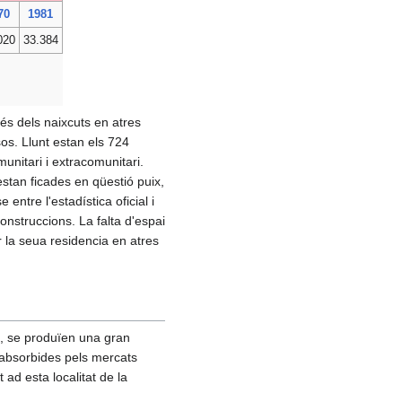
70
1981
020
33.384
és dels naixcuts en atres
s. Llunt estan els 724
munitari i extracomunitari.
stan ficades en qüestió puix,
entre l'estadística oficial i
nstruccions. La falta d'espai
ar la seua residencia en atres
, se produïen una gran
 absorbides pels mercats
ad esta localitat de la