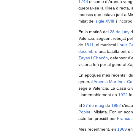
1748
el conte d'Aranda vengu
quebrar-se la llínea directa, 
moriscs que estava junt a Mi
mitat del
sigle XVIII
s'incorpo
En la matinà del
28 de juny
d
Valéncia, següent rebujat pe
de
1811
, el mariscal
Louis Ga
decembre
una batalla entre l
Zayas i Chacón
, defensor d'
victòria fon per al general Z
En époques més recents i dur
general
Arsenio Martínez-C
sege a Valéncia. La
Casa Gr
Llamentablement en
1972
fo
El
27 de maig
de
1952
s'inau
Poblet
i Mislata. Fon un acon
acte fon presidit per
Franco
a
Més recentment, en
1969
en 