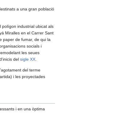
destinats a una gran població
polígon industrial ubicat als
yá Miralles en el Carrer Sant
de paper de fumar, de qui la
rganisacions socials i
à remodelant les seues
d'inicis del
sigle XX
.
 l'agotament del terme
artida) i les proyectades
ressants i en una òptima