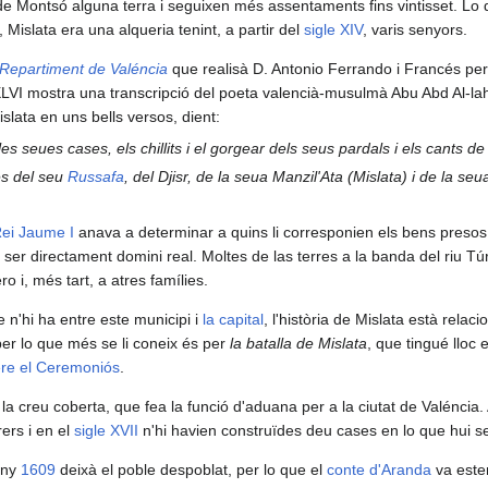
de Montsó alguna terra i seguixen més assentaments fins vintisset. Lo q
 Mislata era una alqueria tenint, a partir del
sigle XIV
, varis senyors.
l Repartiment de Valéncia
que realisà D. Antonio Ferrando i Francés per 
a XLVI mostra una transcripció del poeta valencià-musulmà Abu Abd Al
slata en uns bells versos, dient:
es seues cases, els chillits i el gorgear dels seus pardals i els cants 
es del seu
Russafa
, del Djisr, de la seua Manzil'Ata (Mislata) i de la se
ei Jaume I
anava a determinar a quins li corresponien els bens preso
a ser directament domini real. Moltes de las terres a la banda del riu Tú
o i, més tart, a atres famílies.
e n'hi ha entre este municipi i
la capital
, l'història de Mislata està rela
 per lo que més se li coneix és per
la batalla de Mislata
, que tingué lloc
re el Ceremoniós
.
la creu coberta, que fea la funció d'aduana per a la ciutat de Valéncia. 
ers i en el
sigle XVII
n'hi havien construïdes deu cases en lo que hui 
any
1609
deixà el poble despoblat, per lo que el
conte d'Aranda
va este