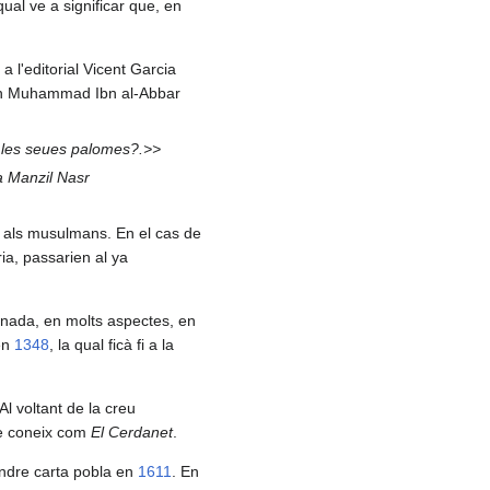
ual ve a significar que, en
a l'editorial Vicent Garcia
-lah Muhammad Ibn al-Abbar
de les seues palomes?.>>
ua Manzil Nasr
s als musulmans. En el cas de
ria, passarien al ya
cionada, en molts aspectes, en
 en
1348
, la qual ficà fi a la
Al voltant de la creu
se coneix com
El Cerdanet
.
ndre carta pobla en
1611
. En