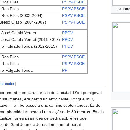
 Ros Piles
PSPV-PSOE
 Ros Piles
PSPV-PSOE
La Torre
 Ros Piles (2003-2004)
PSPV-PSOE
Bresó Olaso (2004-2007)
PSPV-PSOE
 José Catalá Verdet
PPCV
 José Catalá Verdet (2011-2012)
PPCV
ro Folgado Tonda (2012-2015)
PPCV
 Ros Piles
PSPV-PSOE
 Ros Piles
PSPV-PSOE
ro Folgado Tonda
PP
tar còdic
]
monument més característic de la ciutat. D'orige migeval,
usulmanes, era part d'un antic castell i tingué mur,
oltaven. També posseïa uns camins subterràneus. És de
ma piramidal truncada i una alçària de 30 metros. En els
existixen unes piràmides de pedra sobre les que
de de Sant Joan de Jerusalem i un rat penat.