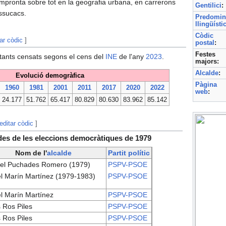
impronta sobre tot en la geografia urbana, en carrerons
Gentilici
:
assucacs.
Predomin
llingüísti
Còdic
tar còdic
]
postal
:
Festes
tants censats segons el cens del
INE
de l'any
2023
.
majors:
Alcalde
:
Evolució demogràfica
Pàgina
1960
1981
2001
2011
2017
2020
2022
web
:
24.177
51.762
65.417
80.829
80.630
83.962
85.142
editar còdic
]
 des de les eleccions democràtiques de 1979
Nom de l'
alcalde
Partit polític
el Puchades Romero (1979)
PSPV-PSOE
l Marín Martínez (1979-1983)
PSPV-PSOE
l Marín Martínez
PSPV-PSOE
 Ros Piles
PSPV-PSOE
 Ros Piles
PSPV-PSOE