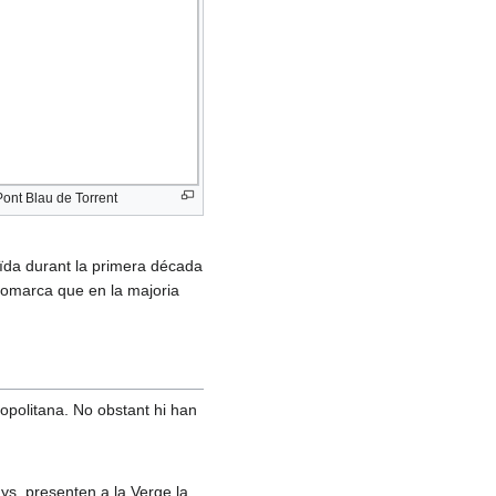
Pont Blau de Torrent
uïda durant la primera década
 comarca que en la majoria
ropolitana. No obstant hi han
nys, presenten a la Verge la