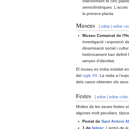
Interiorment té cinc plant
semicilíndriques. L'accés
la primera planta.
Museus
[
editar
|
editar cò
Museu Comarcal de l'Ho
investigació i exposició d
dinamisació social i cultu
històricament han definit 
senyes d’identitat.
El museu es troba instalat e
del
sigle XX
. La visita a l’e
dels casos obtenien els seus r
Festes
[
editar
|
editar còdic
Moltes de les seues festes só
algunes molt peculiars, típic
Porrat de
Sant Antoni A
1 de
febrer
:
L'entrà de la 