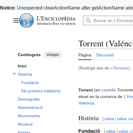
Notice
: Unexpected clearActionName after getActionName alre
Anar
al
Menú principal
contingut
Torrent (Valénc
Continguts
amagar
Pàgina
Discussió
Inici
(Redirigit des de «
Torrent
»)
Història
Alternar subsecció Història
Fundació
Torrent
(en
castellà
Torrente
Els primers habitants
situat en la comarca de
L'Ho
Demografia
Valéncia
.
Administració
Monuments
Història
[
editar
|
editar cò
Museus
Fundació
[
editar
|
editar c
Festes