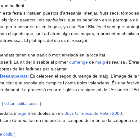
que ha florit.
n esta festa s'instalen puestos d'artesania, menjar, fruts secs, tómboles
 els típics gayatos i els
sanblaiets
, que es beneïxen en la parroquia de
lésia per a posar-se oli en la gola, ya que Sant Blai és el sant que proteg
s són chiquets que, junt ad atres algo més majors, representen el milacr
ntravessat. El plat típic del dia es el
rossejat
.
andats tenen una tradició molt arrelada en la localitat.
Rosari
: La nit del dissabte al primer
dumenge
de
maig
és realisa
l´Enr
portes de les fadrines per a cantar.
 Desamparats
: És celebren el segon dumenge de maig. L'image de la v
multitut que escolta els cumplits i cants típics valencians. És una festi
arrelament. La provessó recorre l'iglésia archiprestal de l'Assunció i l'Er
[
editar
|
editar còdic
]
medalla d'
argent
en dobles en els
Jocs Olímpics de Pekín
2008
.
ut com
Champi
fon un motocicliste, campeó del món en la categoria de
ar còdic
]