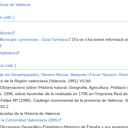
íncia de Valéncia
ar còdic
]
aléncia
unicipis i províncies - Guia Turística
D'a on s'ha extret informació 
tadística
tar còdic
]
 de los Desamparados
,
Herrero Alonso, Abelardo
i
Ferrer Navarro, Ra
co de la Región valenciana
(Valencia, 1981) VV.AA.
.
Observacions sobre l'Història natural, Geografia, Agricultura, Població 
os, 1995, edició facsimilar de la realisada en 1795 en l'Imprenta Real d
 Felipe Mª (1986). Catálogo monumental de la provincia de Valencia. V
653-2
cadas de la Historia de Valencia
 la Comunidad Valenciana 2005
Diccionario Geográfico-Estadístico-Histórico de España y sus posesio