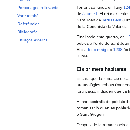
Torrent se fundà en l'any
12
Personages rellevants
de
Jaume I
. El rei oferí este
Vore també
Sant Joan de
Jerusalem
(Ord
Referències
de la Conquista de Valéncia.
Bibliografia
Finalisada esta guerra, en
1
Enllaços externs
pobles a l'orde de Sant Joan
El dia
5 de maig
de
1238
és f
l'Orde.
Els primers habitants
Encara que la fundació oficial
arqueològics trobats (monedes
fortificació, indiquen que ya 
Hi han sostralls de poblats i
romanisació quan es poblarà 
o Sant Gregori.
Despuix de la romanisació e