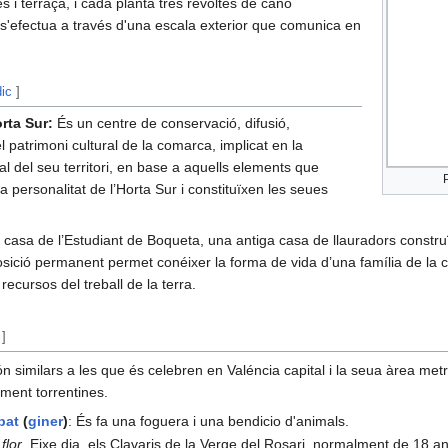
es i terraça, i cada planta tres revoltes de canó
 s'efectua a través d'una escala exterior que comunica en
dic
]
rta Sur:
És un centre de conservació, difusió,
el patrimoni cultural de la comarca, implicat en la
ral del seu territori, en base a aquells elements que
la personalitat de l’Horta Sur i constituïxen les seues
n casa de l’Estudiant de Boqueta, una antiga casa de llauradors constr
xposició permanent permet conéixer la forma de vida d’una família de la
ecursos del treball de la terra.
]
n similars a les que és celebren en Valéncia capital i la seua àrea met
ament torrentines.
bat
(
giner
)
: És fa una foguera i una bendicio d'animals.
flor
. Eixe dia, els Clavaris de la Verge del Rosari, normalment de 18 a