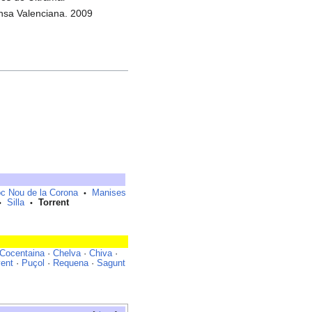
ensa Valenciana. 2009
oc Nou de la Corona
Manises
•
Silla
Torrent
•
•
Cocentaina
·
Chelva
·
Chiva
·
yent
·
Puçol
·
Requena
·
Sagunt