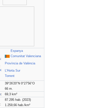
Espanya
Comunitat Valenciana
a
:
Província de Valéncia
:
a
:
L'Horta Sur
Torrent
39°26′20″N 0°27′56″O
66 m.
e
:
69,3 km²
87.295 hab. (2023)
:
1.259,66 hab./km²