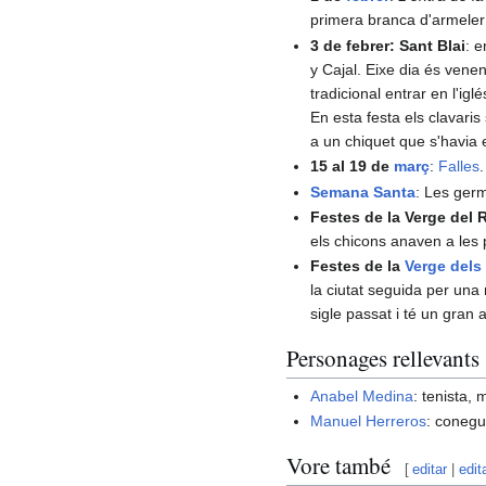
primera branca d'armeler 
3 de febrer: Sant Blai
: e
y Cajal. Eixe dia és venen
tradicional entrar en l'ig
En esta festa els clavari
a un chiquet que s'havia e
15 al 19 de
març
:
Falles
.
Semana Santa
: Les germ
Festes de la Verge del 
els chicons anaven a les 
Festes de la
Verge dels
la ciutat seguida per una 
sigle passat i té un gran 
Personages rellevants
Anabel Medina
: tenista, 
Manuel Herreros
: coneg
Vore també
[
editar
|
edit