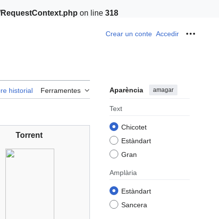
t/RequestContext.php
on line
318
Crear un conte
Accedir
Ferrame
Aparència
amagar
re historial
Ferramentes
Text
Chicotet
Torrent
Estàndart
Gran
Amplària
Estàndart
Sancera