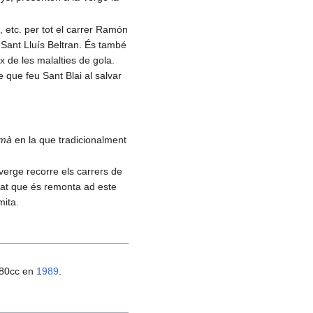
, etc. per tot el carrer Ramón
 Sant Lluís Beltran. És també
ix de les malalties de gola.
e que feu Sant Blai al salvar
amà
en la que tradicionalment
erge recorre els carrers de
vitat que és remonta ad este
mita.
 80cc en
1989
.