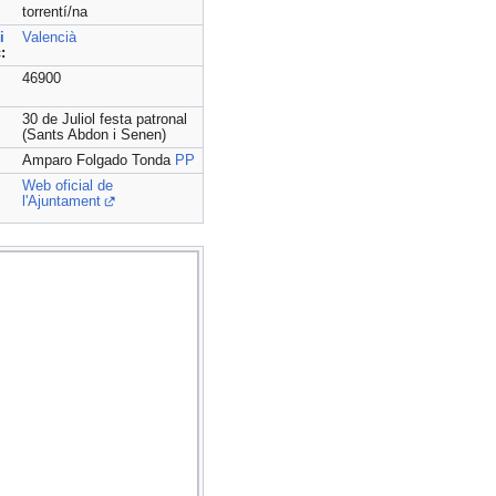
torrentí/na
i
Valencià
c
:
46900
30 de Juliol festa patronal
(Sants Abdon i Senen)
Amparo Folgado Tonda
PP
Web oficial de
l'Ajuntament