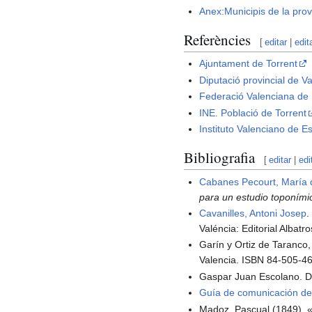
Anex:Municipis de la prov
Referències
[
editar
|
edit
Ajuntament de Torrent
Diputació provincial de V
Federació Valenciana de M
INE. Població de Torrent
Instituto Valenciano de Es
Bibliografia
[
editar
|
edi
Cabanes Pecourt, María
para un estudio toponími
Cavanilles, Antoni Josep
Valéncia: Editorial Albatr
Garín y Ortiz de Taranco,
Valencia. ISBN 84-505-4
Gaspar Juan Escolano. Dé
Guía de comunicación de
Madoz, Pascual (1849). «