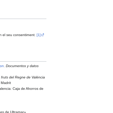
en el seu consentiment.
[1]
mon
.
Documentos y datos
i fruts del Regne de Valéncia
e Madrit
alencia: Caja de Ahorros de
nes de Ultramar»