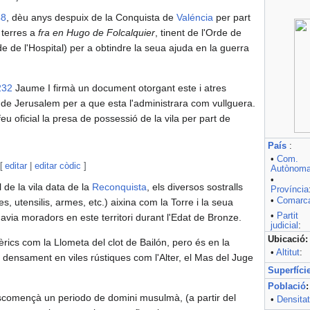
48
, dèu anys despuix de la Conquista de
Valéncia
per part
s terres a
fra en Hugo de Folcalquier
, tinent de l'Orde de
e de l'Hospital) per a obtindre la seua ajuda en la guerra
232
Jaume I firmà un document otorgant este i atres
 de Jerusalem per a que esta l'administrara com vullguera.
eu oficial la presa de possessió de la vila per part de
País
:
•
Com.
[
editar
|
editar còdic
]
Autònom
•
 de la vila data de la
Reconquista
, els diversos sostralls
Província
•
Comarc
, utensilis, armes, etc.) aixina com la Torre i la seua
•
Partit
havia moradors en este territori durant l'Edat de Bronze.
judicial
:
Ubicació:
bèrics com la Llometa del clot de Bailón, pero és en la
•
Altitut
:
densament en viles rústiques com l'Alter, el Mas del Juge
Superfíci
Població
:
scomençà un periodo de domini musulmà, (a partir del
•
Densitat