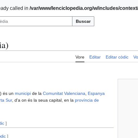
ady called in
/var/www/lenciclopedia.org/w/includes/contex
Buscar
ia)
Vore
Editar
Editar còdic
Vo
) és un
municipi
de la
Comunitat Valenciana
,
Espanya
rta Sur
, d'a on és la seua capital, en la
província de
dic
]
òdic
]