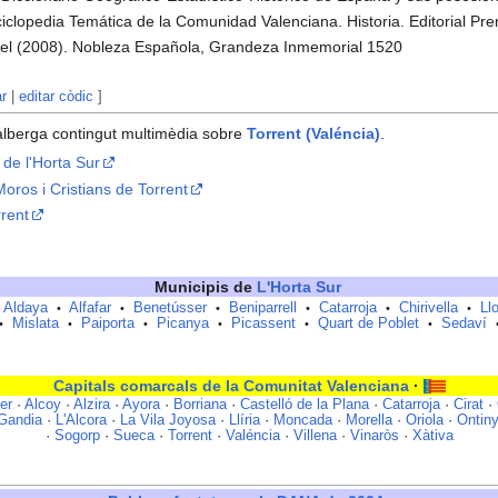
clopedia Temática de la Comunidad Valenciana. Historia. Editorial Pr
uel (2008). Nobleza Española, Grandeza Inmemorial 1520
ar
|
editar còdic
]
lberga contingut multimèdia sobre
Torrent (Valéncia)
.
de l'Horta Sur
oros i Cristians de Torrent
rent
Municipis de
L'Horta Sur
Aldaya
Alfafar
Benetússer
Beniparrell
Catarroja
Chirivella
Ll
•
•
•
•
•
•
Mislata
Paiporta
Picanya
Picassent
Quart de Poblet
Sedaví
•
•
•
•
•
•
Capitals comarcals de la Comunitat Valenciana
·
er
·
Alcoy
·
Alzira
·
Ayora
·
Borriana
·
Castelló de la Plana
·
Catarroja
·
Cirat
·
Gandia
·
L'Alcora
·
La Vila Joyosa
·
Llíria
·
Moncada
·
Morella
·
Oriola
·
Ontin
·
Sogorp
·
Sueca
·
Torrent
·
Valéncia
·
Villena
·
Vinaròs
·
Xàtiva