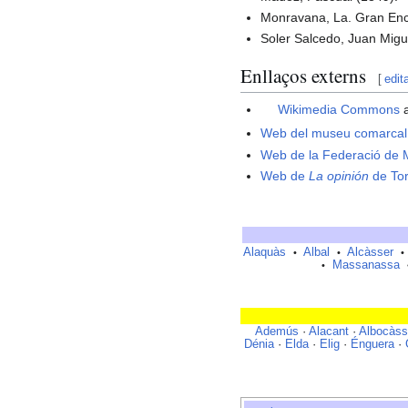
Monravana, La. Gran Enci
Soler Salcedo, Juan Mig
Enllaços externs
[
edit
Wikimedia Commons
a
Web del museu comarcal 
Web de la Federació de M
Web de
La opinión
de Tor
Alaquàs
Albal
Alcàsser
•
•
•
Massanassa
•
Ademús
·
Alacant
·
Albocàss
Dénia
·
Elda
·
Elig
·
Énguera
·