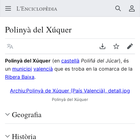
Buscar
Me
Polinyà del Xúquer
Llegir en un atre idioma
Descarregar en
Vigilar
Edit
Polinyà del Xúquer
(en
castellà
Poliñá del Júcar
), és
un
municipi
valencià
que es troba en la comarca de la
Ribera Baixa
.
Archiu:Polinyà de Xúquer (País Valencià), detall.jpg
Polinyà del Xúquer
Geografia
Història