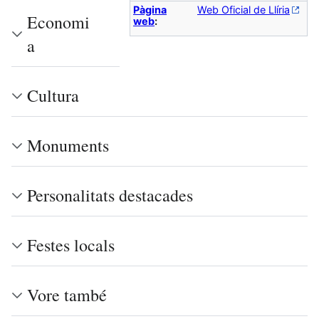
Pàgina
Web Oficial de Llíria
Economi
web
:
a
Cultura
Monuments
Personalitats destacades
Festes locals
Vore també