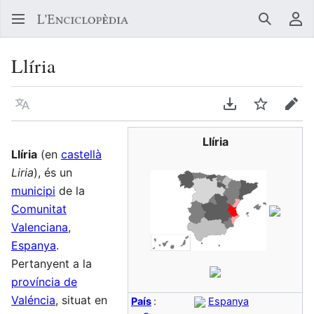
Buscar
Me
Llíria
Llegir en un atre idioma
Descarregar en
Vigilar
Edit
Llíria
Llíria
(en
castellà
Liria
), és un
municipi
de la
Comunitat
Valenciana
,
Espanya
.
Pertanyent a la
província de
Valéncia
, situat en
País
:
Espanya