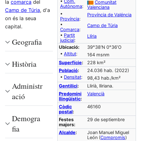
•
Com.
la
comarca
del
Comunitat
Autònoma
:
Valenciana
Camp de Túria
, d'a
•
Província de Valéncia
on és la seua
Província
:
•
Camp de Túria
capital.
Comarca
:
•
Partit
Llíria
Geografia
judicial
:
Ubicació:
39°38′N 0°36′O
•
Altitut
:
164 msnm
Història
Superfície
:
228 km²
Població
:
24.036 hab. (2022)
•
Densitat
:
98,43 hab./km²
Administr
Gentilici
:
Llirià, lliriana.
Predomini
Valencià
ació
llingüístic
:
Còdic
46160
postal
:
Demogra
Festes
29 de septiembre
majors:
fia
Alcalde
:
Joan Manuel Miguel
León (
Compromís
)