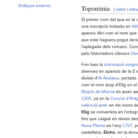
Enllaços externs
Toponímia
[
editar
|
edita
El primer nom del que es té
una inscripció trobada en
Itàl
apareix
Illici
com el nom que d
que este haguera pogut deri
l'aplegada dels romans. Co
pels historiadors clàssics
Dio
Fon baix la
dominació visigo
diverses en aparició de la
E
e
divisió d'
Al-Àndalus
, portada
com el nom àrap d'Elig en el
Regne de Múrcia
és quan apa
1305
, ya en la
Corona d'Ara
valencià antic
en els noms d
Elig
se convertiria en l'ortogr
fins que caigué en desús de
Nova Planta
en l'any
1707
, p
castellana,
Elche
, en la doc