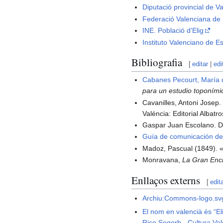
Diputació provincial de V
Federació Valenciana de M
INE. Població d'Elig
Instituto Valenciano de Es
Bibliografia
[
editar
|
edi
Cabanes Pecourt, María
para un estudio toponími
Cavanilles, Antoni Josep. 
Valéncia: Editorial Albatr
Gaspar Juan Escolano. Dé
Guía de comunicación de
Madoz, Pascual (1849). «
Monravana,
La Gran Enc
Enllaços externs
[
edit
Archiu:Commons-logo.sv
El nom en valencià és “El
Rico Sogorb - Cultura Va