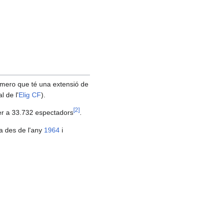
omero que té una extensió de
l de l'
Elig CF
).
[
2
]
per a 33.732 espectadors
.
da des de l'any
1964
i