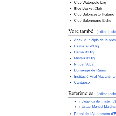
Club Waterpolo Elig
Illice Basket Club
Club Baloncesto Ilicitano
Club Balonmano Elche
Vore també
[
editar
|
edit
Anex:Municipis de la prov
Palmerar d'Elig
Dama d'Elig
Misteri d'Elig
Nit de l'Albà
Dumenge de Rams
Institució Firal Alacantina
Cantueso
Referències
[
editar
|
edit
↑
Llegenda del misteri d
↑
Estadi Manuel Martíne
Portal de l'Ajuntament d'E