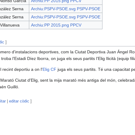
Alonso García
Archiu:PP 2015.png
PPCV
nzález Serna
Archiu:PSPV-PSOE.svg
PSPV-PSOE
nzález Serna
Archiu:PSPV-PSOE.svg
PSPV-PSOE
Villanueva
Archiu:PP 2015.png
PPCV
dic
]
úmero d'instalacions deportives, com la Ciutat Deportiva Juan Ángel R
oba l'Estadi Díez Iborra, on juga els seus partits l'Elig Ilicità (equip filia
 recint deportiu a on l'
Elig CF
juga els seus partits. Té una capacitat 
 Marató Ciutat d'Elig, sent la mija marató més antiga del món, celebra
aén Guilló.
itar
|
editar còdic
]