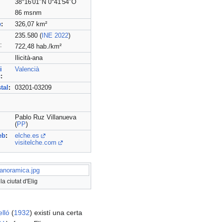
38°16′01″N 0°41′54″O
86 msnm
e
:
326,07 km²
235.580 (
INE
2022
)
:
722,48 hab./km²
Ilicità-ana
i
Valencià
c
:
tal
:
03201-03209
Pablo Ruz Villanueva
(
PP
)
eb
:
elche.es
visitelche.com
panoramica.jpg
a ciutat d'Elig
lló
(
1932
) existí una certa