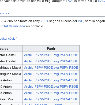
en valencià devia de ser Elx o Elig, adoptant l'
AVL
la forma Elx i la
RAC
tar còdic
]
 234.205 habitants en l'any
2021
segons el cens del
INE
, sent la sego
nitat Valenciana
en població.
editar còdic
]
calde
Partir
or Castell
Archiu:PSPV-PSOE.svg
PSPV-PSOE
or Castell
Archiu:PSPV-PSOE.svg
PSPV-PSOE
dríguez Maciá
Archiu:PSPV-PSOE.svg
PSPV-PSOE
dríguez Maciá
Archiu:PSPV-PSOE.svg
PSPV-PSOE
iá Antón
Archiu:PSPV-PSOE.svg
PSPV-PSOE
iá Antón
Archiu:PSPV-PSOE.svg
PSPV-PSOE
iá Antón
Archiu:PSPV-PSOE.svg
PSPV-PSOE
Soler Mur
Archiu:PSPV-PSOE.svg
PSPV-PSOE