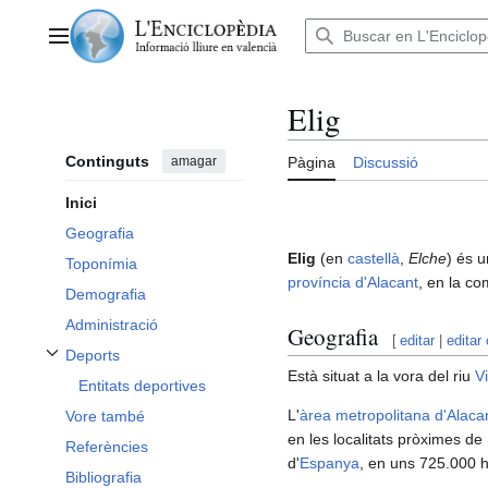
Anar
al
Menú principal
contingut
Elig
Continguts
amagar
Pàgina
Discussió
Inici
Geografia
Elig
(en
castellà
,
Elche
) és 
Toponímia
província d'Alacant
, en la c
Demografia
Administració
Geografia
[
editar
|
editar
Deports
Alternar subsecció Deports
Està situat a la vora del riu
V
Entitats deportives
L'
àrea metropolitana d'Alacan
Vore també
en les localitats pròximes de
Referències
d'
Espanya
, en uns 725.000 h
Bibliografia