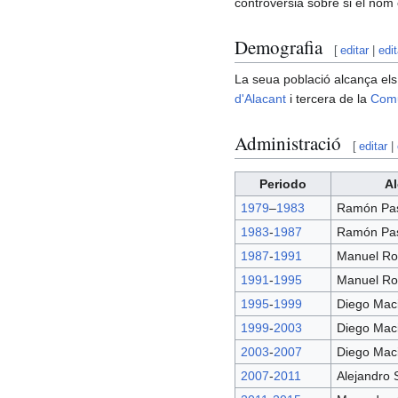
controvèrsia sobre si el nom 
Demografia
[
editar
|
edi
La seua població alcança els
d'Alacant
i tercera de la
Comu
Administració
[
editar
|
Periodo
Al
1979
–
1983
Ramón Past
1983
-
1987
Ramón Past
1987
-
1991
Manuel Ro
1991
-
1995
Manuel Ro
1995
-
1999
Diego Mac
1999
-
2003
Diego Mac
2003
-
2007
Diego Mac
2007
-
2011
Alejandro 