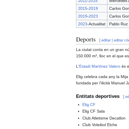
2011
-
2015
Mercedes 
2015
-
2019
Carlos Go
2019
-
2023
Carlos Go
2023
-Actualitat
Pablo Ruz 
Deports
[
editar
|
editar cò
La ciutat conta en un gran n
150.000 m², lloc en el que es tr
L'
Estadi Martínez Valero
és el
Elig celebra cada any la Mija
fundada per l'ilicità Manuel J
Entitats deportives
[
ed
Elig CF
Elig CF Sala
Club Atletisme Decatlon
Club Voleibol Elche