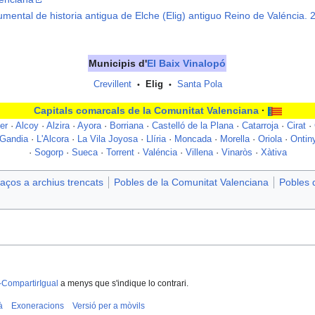
mental de historia antigua de Elche (Elig) antiguo Reino de Valéncia.
Municipis d'
El Baix Vinalopó
Crevillent
Elig
Santa Pola
•
•
Capitals comarcals de la Comunitat Valenciana
·
er
·
Alcoy
·
Alzira
·
Ayora
·
Borriana
·
Castelló de la Plana
·
Catarroja
·
Cirat
·
Gandia
·
L'Alcora
·
La Vila Joyosa
·
Llíria
·
Moncada
·
Morella
·
Oriola
·
Ontin
·
Sogorp
·
Sueca
·
Torrent
·
Valéncia
·
Villena
·
Vinaròs
·
Xàtiva
aços a archius trencats
Pobles de la Comunitat Valenciana
Pobles d
-CompartirIgual
a menys que s'indique lo contrari.
à
Exoneracions
Versió per a mòvils