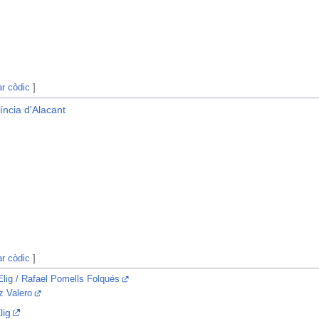
ar còdic
]
íncia d'Alacant
ar còdic
]
'Elig / Rafael Pomells Folqués
z Valero
lig