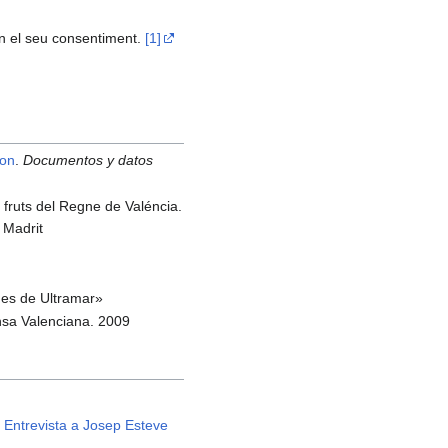
en el seu consentiment.
[1]
mon
.
Documentos y datos
i fruts del Regne de Valéncia.
e Madrit
nes de Ultramar»
rensa Valenciana. 2009
- Entrevista a Josep Esteve