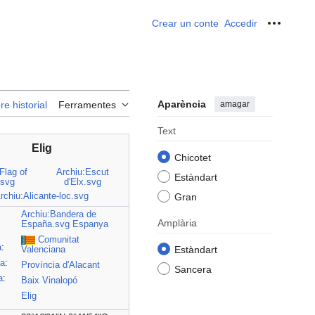
Crear un conte
Accedir
Ferrame
Aparència
amagar
re historial
Ferramentes
Text
Elig
Chicotet
Flag of
Archiu:Escut
Estàndart
.svg
d'Elx.svg
rchiu:Alicante-loc.svg
Gran
Archiu:Bandera de
Amplària
España.svg
Espanya
Comunitat
a
:
Estàndart
Valenciana
ia
:
Província d'Alacant
Sancera
a
:
Baix Vinalopó
Elig