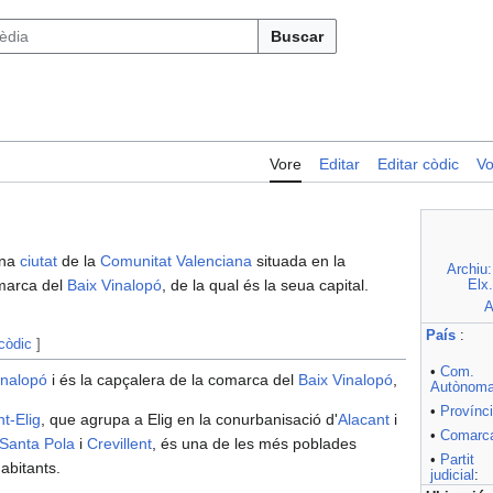
Buscar
Vore
Editar
Editar còdic
Vo
una
ciutat
de la
Comunitat Valenciana
situada en la
Archiu:
omarca del
Baix Vinalopó
, de la qual és la seua capital.
Elx
A
País
:
 còdic
]
•
Com.
inalopó
i és la capçalera de la comarca del
Baix Vinalopó
,
Autònom
•
Provínc
t-Elig
, que agrupa a Elig en la conurbanisació d'
Alacant
i
•
Comarc
Santa Pola
i
Crevillent
, és una de les més poblades
•
Partit
abitants.
judicial
: