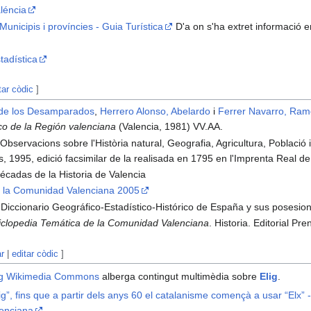
aléncia
unicipis i províncies - Guia Turística
D'a on s'ha extret informació 
tadística
tar còdic
]
 de los Desamparados
,
Herrero Alonso, Abelardo
i
Ferrer Navarro, Ra
co de la Región valenciana
(Valencia, 1981) VV.AA.
Observacions sobre l'Història natural, Geografia, Agricultura, Població 
os, 1995, edició facsimilar de la realisada en 1795 en l'Imprenta Real d
cadas de la Historia de Valencia
 la Comunidad Valenciana 2005
Diccionario Geográfico-Estadístico-Histórico de España y sus posesio
iclopedia Temática de la Comunidad Valenciana
. Historia. Editorial P
ar
|
editar còdic
]
g
Wikimedia Commons
alberga contingut multimèdia sobre
Elig
.
ig”, fins que a partir dels anys 60 el catalanisme començà a usar “Elx” 
lenciana