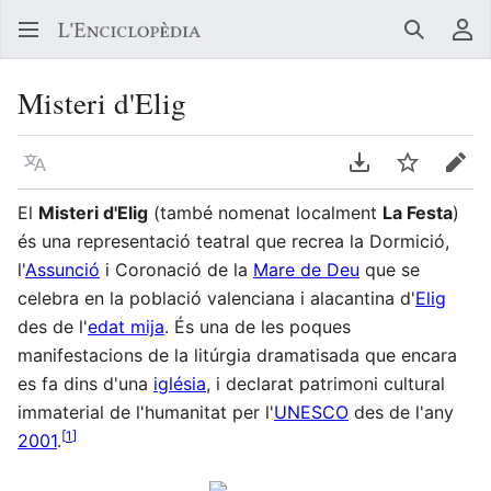
Buscar
Me
Misteri d'Elig
Llegir en un atre idioma
Descarregar en
Vigilar
Edit
El
Misteri d'Elig
(també nomenat localment
La Festa
)
és una representació teatral que recrea la Dormició,
l'
Assunció
i Coronació de la
Mare de Deu
que se
celebra en la població valenciana i alacantina d'
Elig
des de l'
edat mija
. És una de les poques
manifestacions de la litúrgia dramatisada que encara
es fa dins d'una
iglésia
, i declarat patrimoni cultural
immaterial de l'humanitat per l'
UNESCO
des de l'any
[
1
]
2001
.