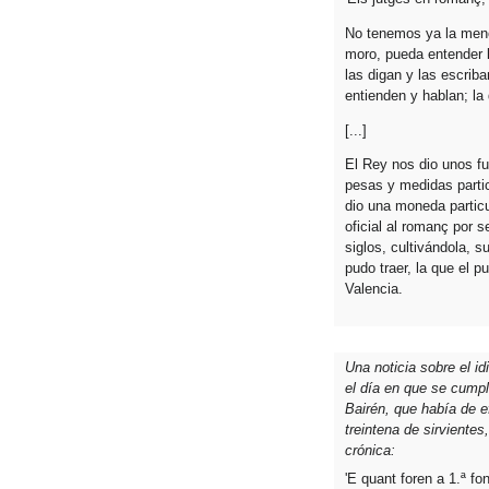
No tenemos ya la menor
moro, pueda entender 
las digan y las escrib
entienden y hablan; la
[...]
El Rey nos dio unos fu
pesas y medidas partic
dio una moneda particu
oficial al romanç por s
siglos, cultivándola, s
pudo traer, la que el 
Valencia.
Una noticia sobre el i
el día en que se cumpli
Bairén, que había de e
treintena de sirvientes
crónica:
'E quant foren a 1.ª fo