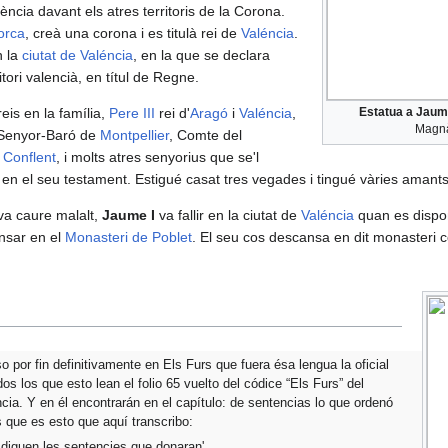
dència davant els atres territoris de la Corona.
orca
, creà una corona i es titulà rei de
Valéncia
.
n la
ciutat de Valéncia
, en la que se declara
tori valencià, en títul de Regne.
reis en la família,
Pere III
rei d'
Aragó
i
Valéncia
,
Estatua a Jaum
Magn
 Senyor-Baró de
Montpellier
, Comte del
e
Conflent
, i molts atres senyorius que se'l
 en el seu testament. Estigué casat tres vegades i tingué vàries amants
l va caure malalt,
Jaume I
va fallir en la ciutat de
Valéncia
quan es dispon
nsar en el
Monasteri de Poblet
. El seu cos descansa en dit monasteri co
 por fin definitivamente en Els Furs que fuera ésa lengua la oficial
s los que esto lean el folio 65 vuelto del códice “Els Furs” del
ia. Y en él encontrarán en el capítulo: de sentencias lo que ordenó
 que es esto que aquí transcribo:
 diguen les sentencies que donaran'