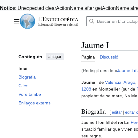
Notice
: Unexpected clearActionName after getActionName alre
Anar
al
Menú principal
contingut
Jaume I
Continguts
amagar
Pàgina
Discussió
Inici
(Redirigit des de «
Jaume I d
Biografia
Jaume I
de
Valéncia
,
Aragó
,
Cites
1208
en Montpellier (sur de
Vore també
propietat de sa mare, Na Ma
Enllaços externs
Biografia
[
editar
|
editar 
Jaume I fon fill del rei En
Per
situació familiar que vivien s
seu regne.