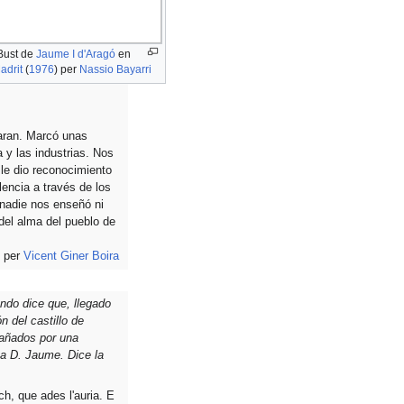
Bust de
Jaume I d'Aragó
en
adrit
(
1976
) per
Nassio Bayarri
raran. Marcó unas
 y las industrias. Nos
 le dio reconocimiento
lencia a través de los
e nadie nos enseñó ni
 del alma del pueblo de
, per
Vicent Giner Boira
ando dice que, llegado
n del castillo de
pañados por una
aba D. Jaume. Dice la
ch, que ades l'auria. E