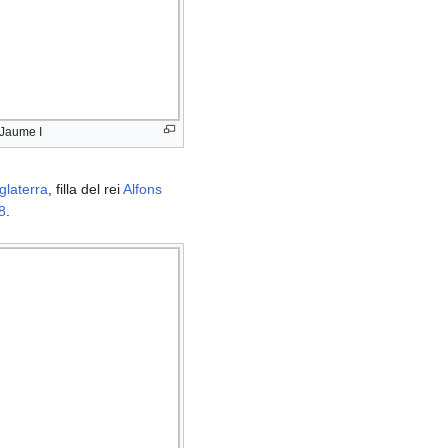
Jaume I
glaterra
, filla del rei
Alfons
8
.