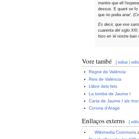
mentre que ell l'esper
dessus. E quant se fo 
que no podia anar'. (Cr
Es decir, que ese sarr
cuarenta del siglo XIII
hizo en 'el nostre baix 
Vore també
[
editar
|
edit
Regne de Valéncia
Reis de Valéncia
Llibre dels fets
La tomba de Jaume I
Carta de Jaume I als mori
Corona d'Aragó
Enllaços externs
[
edit
Wikimedia Commons
a