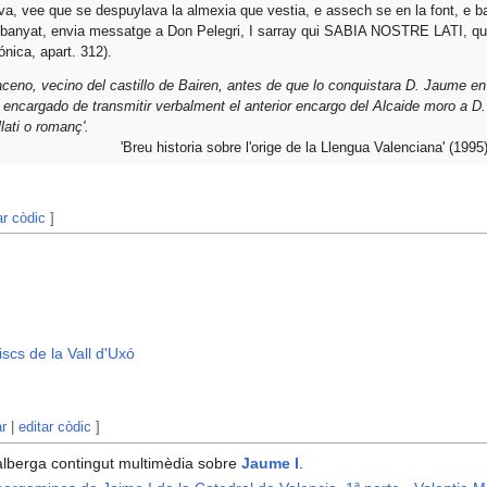
ava, vee que se despuylava la almexia que vestia, e assech se en la font, e ba
banyat, envia messatge a Don Pelegri, I sarray qui SABIA NOSTRE LATI, que 
ónica, apart. 312).
aceno, vecino del castillo de Bairen, antes de que lo conquistara D. Jaume e
, encargado de transmitir verbalment el anterior encargo del Alcaide moro a D. 
llati o romanç'.
'Breu historia sobre l'orige de la Llengua Valenciana' (19
ar còdic
]
scs de la Vall d'Uxó
ar
|
editar còdic
]
lberga contingut multimèdia sobre
Jaume I
.