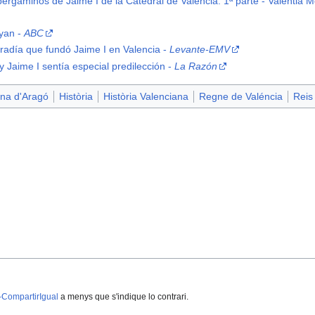
pergaminos de Jaime I de la Catedral de Valencia. 1ª parte - Valentia M
yyan -
ABC
fradía que fundó Jaime I en Valencia -
Levante-EMV
y Jaime I sentía especial predilección -
La Razón
na d'Aragó
Història
Història Valenciana
Regne de Valéncia
Reis
-CompartirIgual
a menys que s'indique lo contrari.