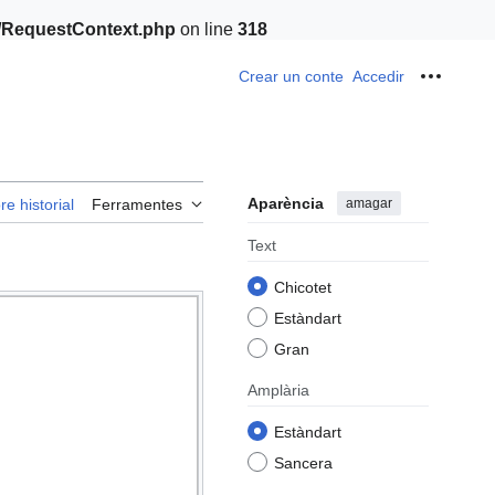
t/RequestContext.php
on line
318
Crear un conte
Accedir
Ferrame
Aparència
amagar
re historial
Ferramentes
Text
Chicotet
Estàndart
Gran
Amplària
Estàndart
Sancera