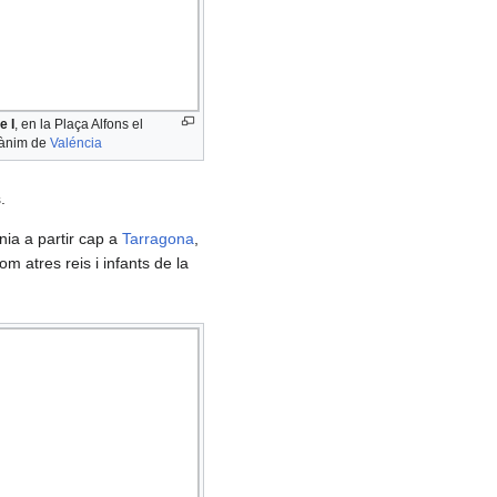
e I
, en la Plaça Alfons el
ànim de
Valéncia
.
ia a partir cap a
Tarragona
,
m atres reis i infants de la