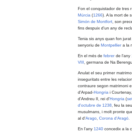
Fon el conquistador de tres 
Múrcia
(
1266
). A la mort de
Simón de Montfort
, son prec
fins despuix d'un any de re
Tenia sis anys quan fon jurat
senyoriu de
Montpellier
a la 
En el més de
febrer
de l'any
VIII
, germana de Na Berengue
Anulat el seu primer matrimo
inseguritats entre les relaci
contraure segon matrimoni en
d'Arpad-
Hongria
i Courtena
d'Andreu II, rei d'
Hongria
(
se
d'octubre de 1238
, feu la se
musulmans, i molt pronte qu
al d'
Arago
,
Corona d'Aragó
.
En l'any
1240
concedix a la c