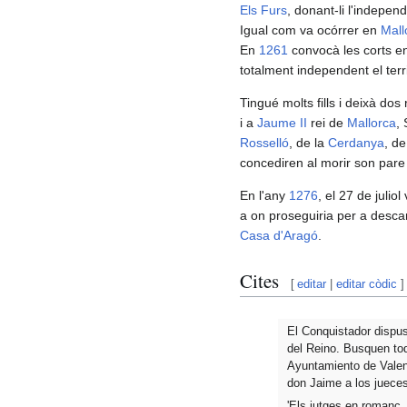
Els Furs
, donant-li l'indepen
Igual com va ocórrer en
Mall
En
1261
convocà les corts e
totalment independent el terri
Tingué molts fills i deixà dos 
i a
Jaume II
rei de
Mallorca
,
Rosselló
, de la
Cerdanya
, d
concediren al morir son pare
En l'any
1276
, el 27 de julio
a on proseguiria per a desca
Casa d'Aragó
.
Cites
[
editar
|
editar còdic
]
El Conquistador dispuso
del Reino. Busquen todo
Ayuntamiento de Valenc
don Jaime a los jueces
'Els jutges en romanç,