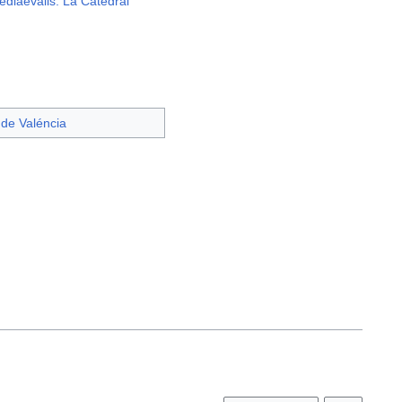
ediaevalis. La Catedral
 de Valéncia