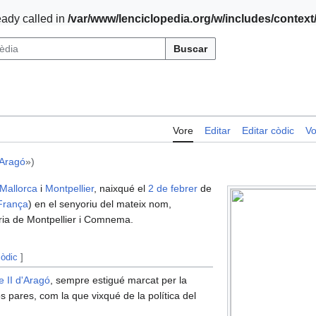
ady called in
/var/www/lenciclopedia.org/w/includes/contex
Buscar
Vore
Editar
Editar còdic
Vo
'Aragó
»)
Mallorca
i
Montpellier
, naixqué el
2 de febrer
de
França
) en el senyoriu del mateix nom,
ria de Montpellier i Comnema.
còdic
]
e II d'Aragó
, sempre estigué marcat per la
os pares, com la que vixqué de la política del