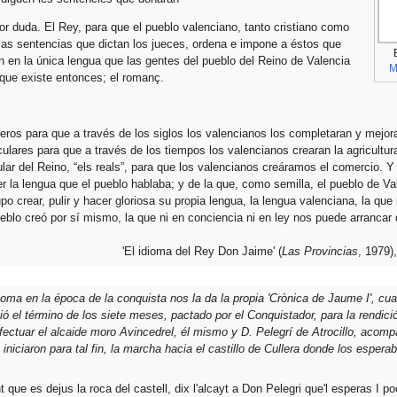
 duda. El Rey, para que el pueblo valenciano, tanto cristiano como
las sentencias que dictan los jueces, ordena e impone a éstos que
an en la única lengua que las gentes del pueblo del Reino de Valencia
M
 que existe entonces; el romanç.
eros para que a través de los siglos los valencianos los completaran y mejo
ulares para que a través de los tiempos los valencianos crearan la agricultura
lar del Reino, “els reals”, para que los valencianos creáramos el comercio. Y
er la lengua que el pueblo hablaba; y de la que, como semilla, el pueblo de Va
upo crear, pulir y hacer gloriosa su propia lengua, la lengua valenciana, la qu
pueblo creó por sí mismo, la que ni en conciencia ni en ley nos puede arrancar
'El idioma del Rey Don Jaime' (
Las Provincias
, 1979)
dioma en la época de la conquista nos la da la propia 'Crònica de Jaume I', cu
ó el término de los siete meses, pactado por el Conquistador, para la rendició
fectuar el alcaide moro Avincedrel, él mismo y D. Pelegrí de Atrocillo, acom
, iniciaron para tal fin, la marcha hacia el castillo de Cullera donde los esper
nt que es dejus la roca del castell, dix l'alcayt a Don Pelegri que'l esperas I po