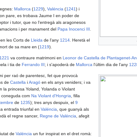
regnes:
Mallorca
(
1229
),
Valéncia
(
1241
) i
 son pare, es trobava Jaume I en poder de
eptor i tutor, que no l'entregà als aragonesos
clamacions i per manament del
Papa
Inocenci III
.
 en les Corts de
Lleida
de l'any
1214
. Heretà el
mort de sa mare en (
1219
).
1221
va contraure matrimoni en
Leonor de Castella de Plantagenet-An
la i tia de
Ferrando III
; i s'apoderà de
Mallorca
l'últim dia de l'any
122
ni per raó de parentesc, fet que provocà
ons de
Castella
i
Aragó
en els anys veniders; i va
 la princesa Yoland, Yolanda o Violant
y, coneguda com
Na Violant d'Hongria
, filla
tembre
de
1235
); tres anys despuix, el
9
ua entrada triunfal en
Valéncia
, que guanyà als
edà el regne sancer,
Regne de Valéncia
, afegit
iutat de
Valéncia
un fur inspirat en el dret romà: