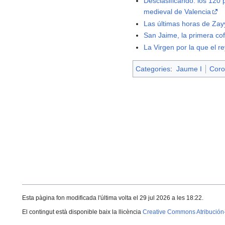
Desclasificando: los 120 
medieval de Valencia
Las últimas horas de Za
San Jaime, la primera co
La Virgen por la que el re
Categories
:
Jaume I
Coro
Esta pàgina fon modificada l'última volta el 29 jul 2026 a les 18:22.
El contingut està disponible baix la llicència
Creative Commons Atribución