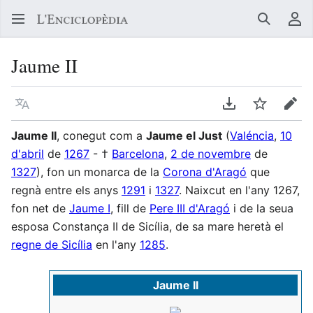
Buscar
Me
Jaume II
Llegir en un atre idioma
Descarregar en
Vigilar
Edit
Jaume II
, conegut com a
Jaume el Just
(
Valéncia
,
10
d'abril
de
1267
- †
Barcelona
,
2 de novembre
de
1327
), fon un monarca de la
Corona d'Aragó
que
regnà entre els anys
1291
i
1327
. Naixcut en l'any 1267,
fon net de
Jaume I
, fill de
Pere III d'Aragó
i de la seua
esposa Constança II de Sicília, de sa mare heretà el
regne de Sicília
en l'any
1285
.
Jaume II