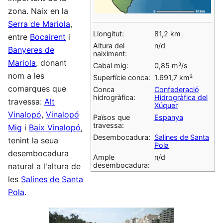
zona. Naix en la
Serra de Mariola
,
Llongitut:
81,2 km
entre
Bocairent
i
Altura del
n/d
Banyeres de
naiximent:
Mariola
, donant
Cabal mig:
0,85 m³/s
nom a les
Superfície conca:
1.691,7 km²
comarques que
Conca
Confederació
hidrogràfica:
Hidrogràfica del
travessa:
Alt
Xúquer
Vinalopó
,
Vinalopó
Països que
Espanya
travessa:
Mig
i
Baix Vinalopó
,
Desembocadura:
Salines de Santa
tenint la seua
Pola
desembocadura
Ample
n/d
desembocadura:
natural a l'altura de
les
Salines de Santa
Pola
.