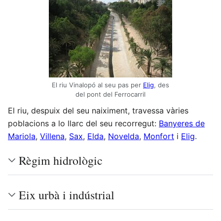
El riu Vinalopó al seu pas per
Elig
, des
del pont del Ferrocarril
El riu, despuix del seu naiximent, travessa vàries
poblacions a lo llarc del seu recorregut:
Banyeres de
Mariola
,
Villena
,
Sax
,
Elda
,
Novelda
,
Monfort
i
Elig
.
Règim hidrològic
Eix urbà i indústrial