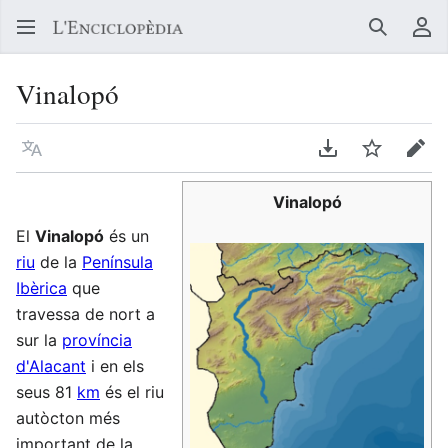
Buscar
Me
Vinalopó
Llegir en un atre idioma
Descarregar en
Vigilar
Edit
Vinalopó
El
Vinalopó
és un
riu
de la
Península
Ibèrica
que
travessa de nort a
sur la
província
d'Alacant
i en els
seus 81
km
és el riu
autòcton més
important de la