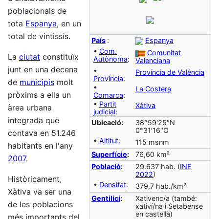
poblacionals de
tota
Espanya
, en un
total de vintissís.
País
:
Espanya
•
Com.
Comunitat
La
ciutat
constituïx
Autònoma
:
Valenciana
junt en una decena
•
Província de Valéncia
Província
:
de
municipis
molt
•
La Costera
pròxims a ella un
Comarca
:
•
Partit
Xàtiva
àrea urbana
judicial
:
integrada que
Ubicació:
38°59′25″N
0°31′16″O
contava en 51.246
•
Altitut
:
115 msnm
habitants en l'any
Superfície
:
76,60 km²
2007
.
Població
:
29.637 hab. (
INE
2022
)
Històricament,
•
Densitat
:
379,7 hab./km²
Xàtiva va ser una
Gentilici
:
Xativenc/a (també:
de les poblacions
xativí/na i Setabense
en castellà)
més importants del