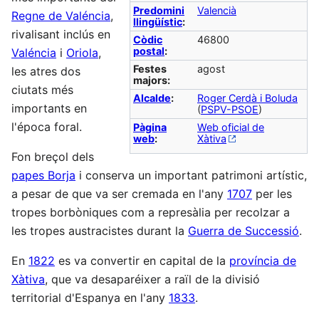
Predomini
Valencià
Regne de Valéncia
,
llingüístic
:
rivalisant inclús en
Còdic
46800
postal
:
Valéncia
i
Oriola
,
Festes
agost
les atres dos
majors:
ciutats més
Alcalde
:
Roger Cerdà i Boluda
importants en
(
PSPV-PSOE
)
l'época foral.
Pàgina
Web oficial de
web
:
Xàtiva
Fon breçol dels
papes Borja
i conserva un important patrimoni artístic,
a pesar de que va ser cremada en l'any
1707
per les
tropes borbòniques com a represàlia per recolzar a
les tropes austracistes durant la
Guerra de Successió
.
En
1822
es va convertir en capital de la
província de
Xàtiva
, que va desaparéixer a raïl de la divisió
territorial d'Espanya en l'any
1833
.