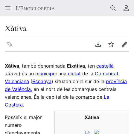
Buscar
Me
Xàtiva
Llegir en un atre idioma
Descarregar en
Vigilar
Edit
Xàtiva
, també denominada
Eixàtiva
, (en
castellà
Játiva
) és un
municipi
i una
ciutat
de la
Comunitat
Valenciana
(
Espanya
) situada en el sur de la
província
de Valéncia
, en el nort de les comarques centrals
valencianes. És la capital de la comarca de
La
Costera
.
Posseïx el major
Xàtiva
número
d'enclavaments