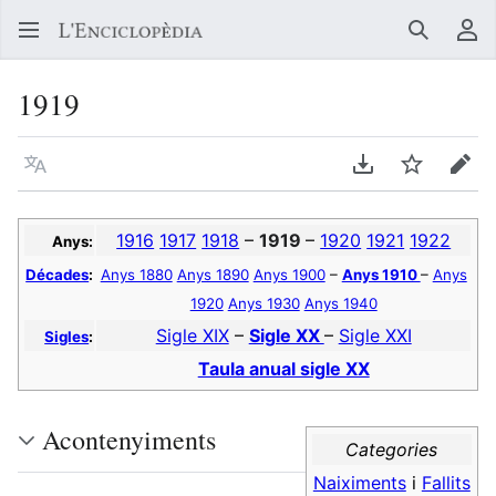
Buscar
Me
1919
Llegir en un atre idioma
Descarregar en
Vigilar
Edit
1916
1917
1918
–
1919
–
1920
1921
1922
Anys:
Décades
:
Anys 1880
Anys 1890
Anys 1900
–
Anys 1910
–
Anys
1920
Anys 1930
Anys 1940
Sigle XIX
–
Sigle XX
–
Sigle XXI
Sigles
:
Taula anual sigle XX
Acontenyiments
Categories
Naiximents
i
Fallits