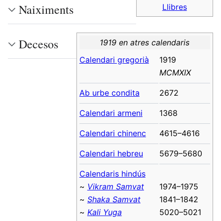
Naiximents
Llibres
Decesos
1919 en atres calendaris
Calendari gregorià
1919
MCMXIX
Ab urbe condita
2672
Calendari armeni
1368
Calendari chinenc
4615–4616
Calendari hebreu
5679–5680
Calendaris hindús
~
Vikram Samvat
1974–1975
~
Shaka Samvat
1841–1842
~
Kali Yuga
5020–5021