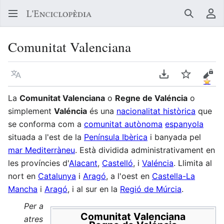
Buscar
Me
Comunitat Valenciana
Llegir en un atre idioma
Descarregar en
Vigilar
Vore
La
Comunitat Valenciana
o
Regne de Valéncia
o
simplement
Valéncia
és una
nacionalitat històrica
que
se conforma com a
comunitat autònoma
espanyola
situada a l'est de la
Península Ibèrica
i banyada pel
mar Mediterràneu
. Està dividida administrativament en
les províncies d'
Alacant
,
Castelló
, i
Valéncia
. Llimita al
nort en
Catalunya
i
Aragó
, a l'oest en
Castella-La
Mancha
i
Aragó
, i al sur en la
Regió de Múrcia
.
Per a
Comunitat Valenciana
atres