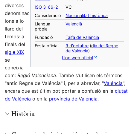
diverses
ISO 3166-2
VC
denominac
Consideració
Nacionalitat històrica
ions a lo
Llengua
Valencià
llarc del
pròpia
temps: a
Fundació
Taifa de Valéncia
finals del
Festa oficial
9 d'octubre
(
dia del Regne
de Valéncia
)
sigle XIX
Lloc web oficial
se
coneixia
com:
Regió Valenciana
. També s'utilisen els térmens
"antic Regne de Valéncia" i, per a abreviar, "
Valéncia
",
encara que est últim pot portar a confusió en la
ciutat
de Valéncia
o en la
província de Valéncia
.
Història