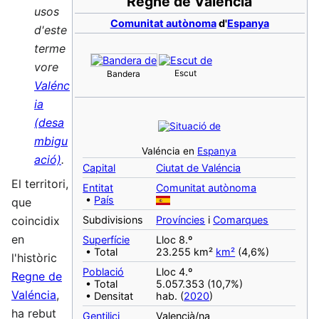
Regne de Valéncia
usos
Comunitat autònoma
d'
Espanya
d'este
terme
vore
Escut
Bandera
Valénc
ia
(desa
mbigu
Valéncia en
Espanya
ació)
.
Capital
Ciutat de Valéncia
El territori,
Entitat
Comunitat autònoma
•
País
que
Subdivisions
Províncies
i
Comarques
coincidix
en
Superfície
Lloc 8.º
• Total
23.255 km²
km²
(4,6%)
l'històric
Població
Lloc 4.º
Regne de
• Total
5.057.353 (10,7%)
Valéncia
,
• Densitat
hab. (
2020
)
ha rebut
Gentilici
Valencià/na