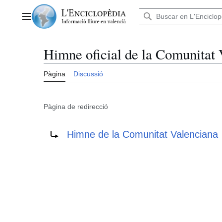
Anar
al
Menú principal
contingut
Himne oficial de la Comunitat 
Pàgina
Discussió
Pàgina de redirecció
Redirigix a:
Himne de la Comunitat Valenciana