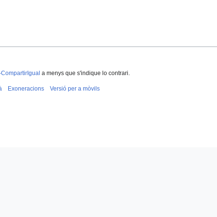
-CompartirIgual
a menys que s'indique lo contrari.
à
Exoneracions
Versió per a mòvils