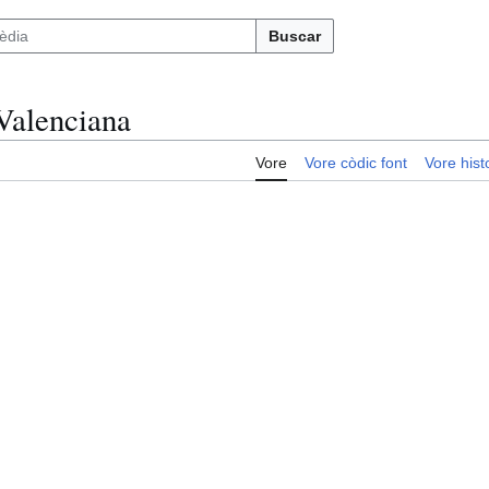
Buscar
Valenciana
Vore
Vore còdic font
Vore histo