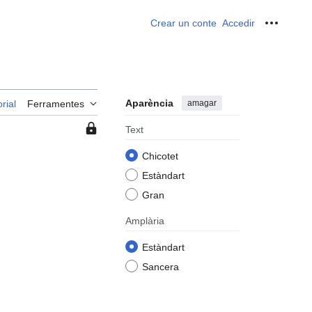
Crear un conte
Accedir
Ferrame
Aparència
amagar
rial
Ferramentes
Esta
Text
pàgina
Chicotet
està
protegida
Estàndart
per
Gran
la
qual
Amplària
cosa
Estàndart
només
els
Sancera
usuaris
en