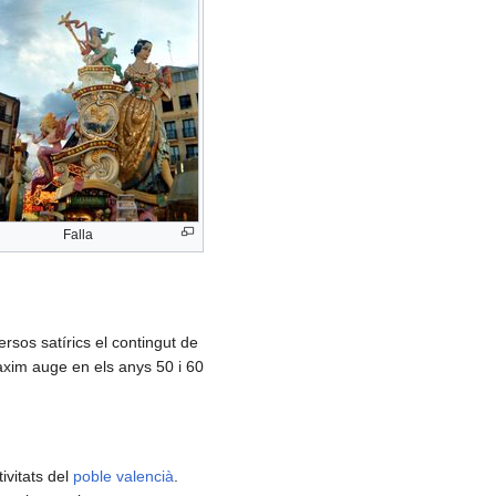
Falla
rsos satírics el contingut de
àxim auge en els anys 50 i 60
ivitats del
poble valencià
.