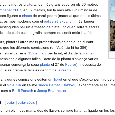
de varis metros d'altura, les més grans superen els 30 metros
ampanar
2007
, en 32 metros, fon la més alta i voluminosa de
oses figures o
ninots
de cartó pedra (material que en els últims
er atres més moderns com el
poliestiré expandit
, més llauger i
ostingudes per un armassó de fusta. Inclouen lletrers escrits
ficat de cada escenografia, sempre en sentit crític i satíric.
tors, pintors i atres molts professionals es dediquen durant
que les diferents comissions (en Valéncia hi ha 386)
len en el carrer el
15 de març
per la nit, el dia de la
plantà
.
ensions d'algunes falles, l'acte de la plantà s'alvança vàries
mpanar començà la seua
plantà
el 27 de
Febrer
) i necessita de
el que se crema la falla es denomina
la cremà
.
rs, algunes comissions editen un
llibret
en el que s'explica per mig de ve
en el
sigle XIX
en l'autor
suecà
Bernat i Baldoví
, i experimentà el seu m
rs com a
Emili Panach
o
Josep Bea Izquierdo
.
s
[
editar
|
editar còdic
]
ren en els musulmans, des de llavors sempre ha anat lligada en les fest