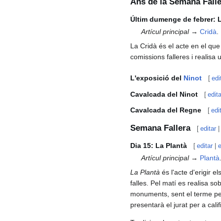
Ans de la Semana Fall
Últim dumenge de febrer: 
Artícul principal →
Cridà
.
La Cridà és el acte en el que
comissions falleres i realisa un
L'exposició del
Ninot
[
edi
Cavalcada del Ninot
[
edita
Cavalcada del Regne
[
edi
Semana Fallera
[
editar
Dia 15: La Plantà
[
editar
|
e
Artícul principal →
Plantà
La Plantà
és l'acte d'erigir 
falles. Pel matí es realisa sobr
monuments, sent el terme pe
presentarà el jurat per a calif