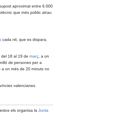
esupost aproximat entre 6.000
rotècnic que més públic atrau
s
cada nit, que es dispara,
t del 18 al 19 de
març
, a on
milló de persones per a
) a on més de 20 minuts no
rovíncies valencianes.
 estos els organisa la
Junta