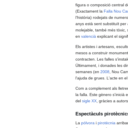
figura o composició central 
(Exactament la
Falla Nou C
l'història) rodejats de numer
anys està sent substituït p
molejable, també més tòxic, s
en
valencià
explicant el signi
Els artistes i artesans, escul
mesos a construir monuments 
contracten. Les falles s'insta
Últimament, i donades les dim
semanes (en
2008
, Nou Ca
l'ajuda de grues. L'acte en 
Com a complement als lletre
la falla. Este gènero s'inicià 
del
sigle XX
, gràcies a auto
Espectàculs pirotècnic
La
pólvora
i
pirotècnia
arriba