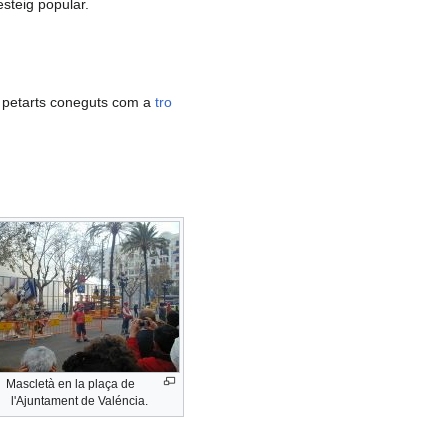
esteig popular.
ns petarts coneguts com a
tro
Mascletà en la plaça de
l'Ajuntament de Valéncia.