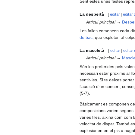
Sent estes unes festes repres
La despertà
[
editar
|
editar 
Artícul principal →
Despe
Les falles comencen cada dia
de bac
, que exploten al colpe
La mascletà
[
editar
|
editar
Artícul principal →
Mascl
Són les preferides pels valen
necessari estar pròxims al ll
sentir-les. Si te deixes porta
l'audició d'un concert, conseg
(5-7).
Bàsicament es componen de mat
composicions varien segons el
vàries files, aixina com com
velocitat de dispar. També es
explosionen en el pis o nuga