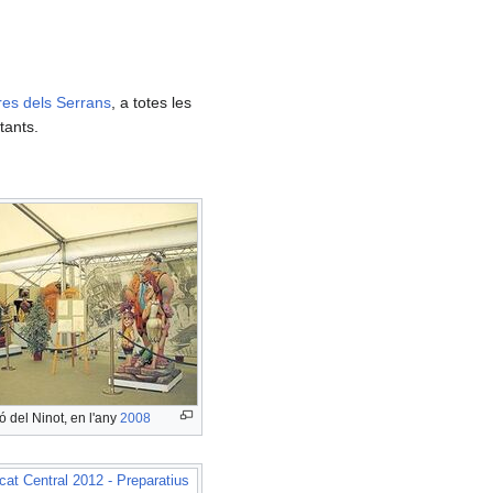
res dels Serrans
, a totes les
itants.
ó del Ninot, en l'any
2008
cat Central 2012 - Preparatius