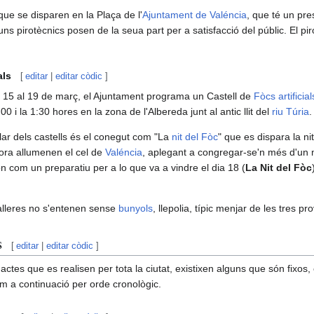
ue se disparen en la Plaça de l'
Ajuntament de Valéncia
, que té un pr
uns pirotècnics posen de la seua part per a satisfacció del públic. El pi
als
[
editar
|
editar còdic
]
del 15 al 19 de març, el Ajuntament programa un Castell de
Fòcs artificial
00 i la 1:30 hores en la zona de l'Albereda junt al antic llit del
riu Túria
.
lar dels castells és el conegut com "La
nit del Fòc
" que es dispara la ni
ora allumenen el cel de
Valéncia
, aplegant a congregar-se'n més d'un 
ón com un preparatiu per a lo que va a vindre el dia 18 (
La Nit del Fòc
 falleres no s'entenen sense
bunyols
, llepolia, típic menjar de les tres p
s
[
editar
|
editar còdic
]
 actes que es realisen per tota la ciutat, existixen alguns que són fixos,
em a continuació per orde cronològic.