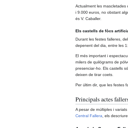
Actualment les mascletades q
i 9.000 euros, no obstant alg
és V. Caballer.
Els castells de fòcs artifici
Durant les festes falleres, 
depenent del dia, entre les 1:
El més important i espectacu
milers de quilógrams de pólv
presenciar-ho. Els castells s
deixen de tirar coets.
Per últim dir, que les festes
Principals actes faller
A pesar de múltiples i variats
Central Fallera
, els descriur