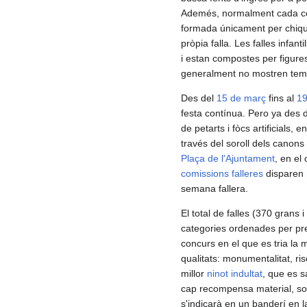
Ademés, normalment cada com
formada únicament per chiqu
pròpia falla. Les falles infa
i estan compostes per figure
generalment no mostren teme
Des del
15 de març
fins al
19
festa contínua. Pero ya des 
de petarts i fòcs artificials
través del soroll dels canons
Plaça de l'Ajuntament
, en el
comissions falleres
disparen
semana fallera.
El total de falles (370 grans i
categories ordenades per pre
concurs en el que es tria la mi
qualitats: monumentalitat, ris
millor
ninot indultat
, que es 
cap recompensa material, sols
s'indicarà en un banderí en la