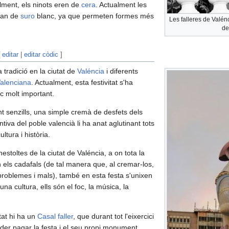
alment, els ninots eren de
cera
. Actualment les
fan de
suro
blanc, ya que permeten formes més
Les falleres de Valén
de
[
editar
|
editar còdic
]
 tradició en la ciutat de
Valéncia
i diferents
alenciana
. Actualment, esta festivitat s'ha
ic molt important.
t senzills, una simple cremà de desfets dels
entiva del poble valencià li ha anat aglutinant tots
ltura i història.
estoltes de la ciutat de Valéncia, a on tota la
en els cadafals (de tal manera que, al cremar-los,
problemes i mals), també en esta festa s'unixen
na cultura, ells són el foc, la música, la
tat hi ha un
Casal faller
, que durant tot l'eixercici
oder pagar la festa i el seu propi monument.