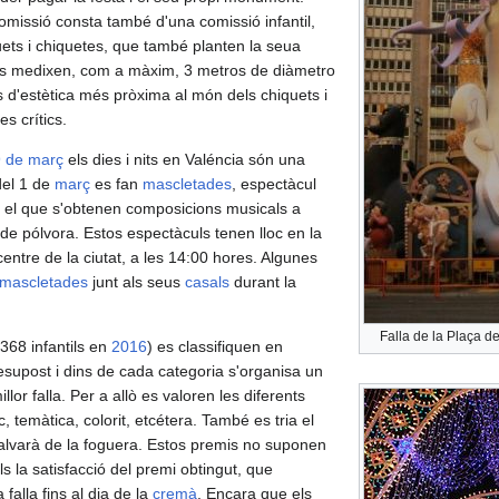
issió consta també d'una comissió infantil,
ets i chiquetes, que també planten la seua
ntils medixen, com a màxim, 3 metros de diàmetro
s d'estètica més pròxima al món dels chiquets i
s crítics.
 de març
els dies i nits en Valéncia són una
del 1 de
març
es fan
mascletades
, espectàcul
, en el que s'obtenen composicions musicals a
 de pólvora. Estos espectàculs tenen lloc en la
 centre de la ciutat, a les 14:00 hores. Algunes
mascletades
junt als seus
casals
durant la
Falla de la Plaça d
 368 infantils en
2016
) es classifiquen en
supost i dins de cada categoria s'organisa un
llor falla. Per a allò es valoren les diferents
c, temàtica, colorit, etcétera. També es tria el
salvarà de la foguera. Estos premis no suponen
 la satisfacció del premi obtingut, que
 falla fins al dia de la
cremà
. Encara que els