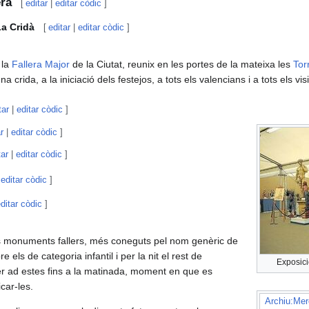
era
[
editar
|
editar còdic
]
La Cridà
[
editar
|
editar còdic
]
 la
Fallera Major
de la Ciutat, reunix en les portes de la mateixa les
Tor
a crida, a la iniciació dels festejos, a tots els valencians i a tots els vis
tar
|
editar còdic
]
r
|
editar còdic
]
tar
|
editar còdic
]
|
editar còdic
]
ditar còdic
]
.
els monuments fallers, més coneguts pel nom genèric de
e els de categoria infantil i per la nit el rest de
Exposici
r ad estes fins a la matinada, moment en que es
icar-les.
Archiu:Mer