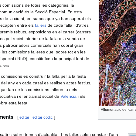
s comissions de totes les categories, la
 comunicació és la Secció Especial. En esta
es de la ciutat, en sumes que ya han superat els
 recapten entre els
fallers
de cada falla i d'atres
remis rebuts, exposicions en el carrer (carrers
es pel recint interior de la falla o la venda de
els patrocinadors comercials han cobrat gran
les comissions falleres que, sobre tot en les
pecial i RbD), constituïxen la principal font de
llers.
comissions és construir la falla per a la festa
t del any en cada casal es realisen actes festius,
, que fan de les comissions falleres u dels
sociativa i el entramat social de
Valéncia
i els
bra esta festa.
Allumenació del carre
uments
[
editar
|
editar còdic
]
atíric sobre temes d'actualitat. Les falles solen constar d'una