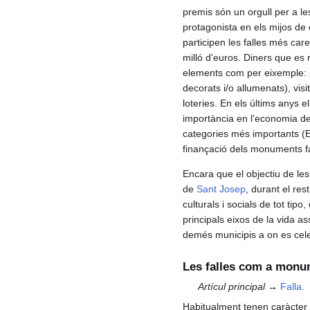
premis són un orgull per a le
protagonista en els mijos de
participen les falles més car
milló d'euros. Diners que es
elements com per eixemple: p
decorats i/o allumenats), visit
loteries. En els últims anys 
importància en l'economia de 
categories més importants (Es
finançació dels monuments fa
Encara que el objectiu de les 
de
Sant Josep
, durant el res
culturals i socials de tot tipo
principals eixos de la vida as
demés municipis a on es cele
Les falles com a mon
Artícul principal →
Falla
.
Habitualment tenen caràcter s