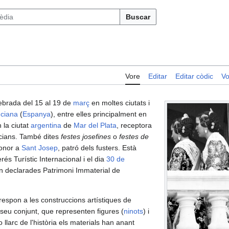
Buscar
Vore
Editar
Editar còdic
Vo
ebrada del 15 al 19 de
març
en moltes ciutats i
nciana
(
Espanya
), entre elles principalment en
 la ciutat
argentina
de
Mar del Plata
, receptora
ncians. També dites
festes josefines
o
festes de
onor a
Sant Josep
, patró dels fusters. Està
és Turístic Internacional i el dia
30 de
n declarades Patrimoni Immaterial de
espon a les construccions artístiques de
 seu conjunt, que representen figures (
ninots
) i
llarc de l'història els materials han anant