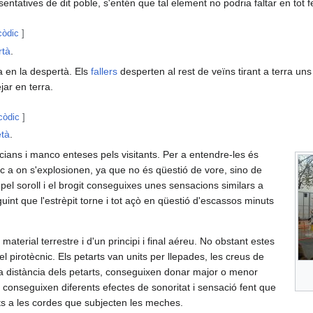
entatives de dit poble, s'entén que tal element no podria faltar en tot f
còdic
]
rtà
.
 en la despertà. Els
fallers
desperten al rest de veïns tirant a terra u
jar en terra.
 còdic
]
età
.
cians i manco enteses pels visitants. Per a entendre-les és
oc a on s'explosionen, ya que no és qüestió de vore, sino de
r pel soroll i el brogit conseguixes unes sensacions similars a
uint que l'estrèpit torne i tot açò en qüestió d'escassos minuts
erial terrestre i d'un principi i final aéreu. No obstant estes
 pirotècnic. Els petarts van units per llepades, les creus de
 la distància dels petarts, conseguixen donar major o menor
 conseguixen diferents efectes de sonoritat i sensació fent que
ts a les cordes que subjecten les meches.