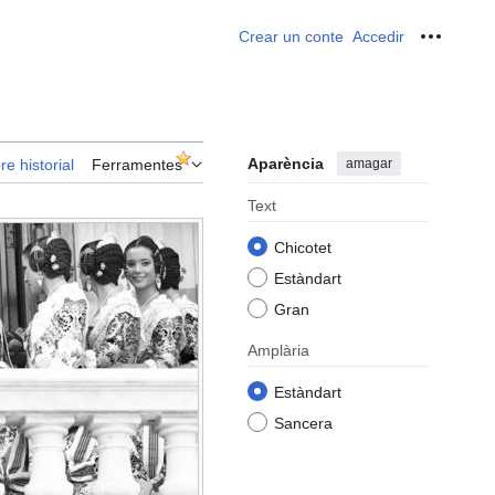
Crear un conte
Accedir
Ferrame
Aparència
amagar
re historial
Ferramentes
Text
Chicotet
Estàndart
Gran
Amplària
Estàndart
Sancera