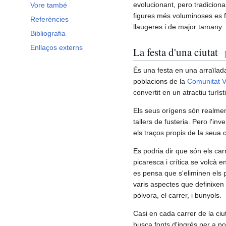
evolucionant, pero tradicion
Vore també
figures més voluminoses es 
Referències
llaugeres i de major tamany.
Bibliografia
Enllaços externs
La festa d'una ciutat
És una festa en una arraïlada
poblacions de la
Comunitat V
convertit en un atractiu turíst
Els seus orígens són realmen
tallers de fusteria. Pero l'inv
els traços propis de la seua cu
Es podria dir que són els carn
picaresca i crítica se volcà 
es pensa que s'eliminen els 
varis aspectes que definixen u
pólvora, el carrer, i bunyols.
Casi en cada carrer de la ciu
busca fonts d'ingrés per a p