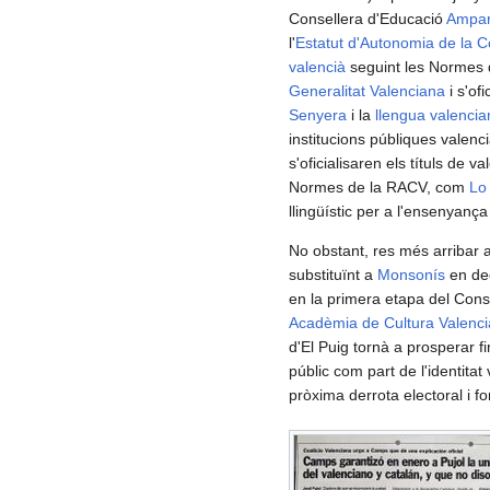
Consellera d'Educació
Ampar
l'
Estatut d'Autonomia de la 
valencià
seguint les Normes d
Generalitat Valenciana
i s'of
Senyera
i la
llengua valencia
institucions públiques valen
s'oficialisaren els títuls de v
Normes de la RACV, com
Lo
llingüístic per a l'ensenyança
No obstant, res més arribar 
substituïnt a
Monsonís
en de
en la primera etapa del Cons
Acadèmia de Cultura Valenc
d'El Puig tornà a prosperar 
públic com part de l'identita
pròxima derrota electoral i 