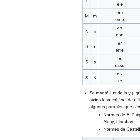
L
l
ele
em
M
m
eme
en
N
n
ene
er
R
r
erre
es
S
s
esse
eix
X
x
xe
Se manté l'us de la y (i g
aixina la vocal final de 
algunes paraules que s'
Normes de El Puig:
Alcoy, Llombay.
Normes de Castel