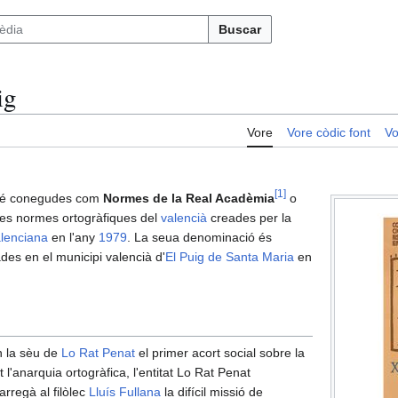
Buscar
ig
Vore
Vore còdic font
Vo
[
1
]
bé conegudes com
Normes de la Real Acadèmia
o
es normes ortogràfiques del
valencià
creades per la
lenciana
en l'any
1979
. La seua denominació és
es en el municipi valencià d'
El Puig de Santa Maria
en
 la sèu de
Lo Rat Penat
el primer acort social sobre la
l'anarquia ortogràfica, l'entitat Lo Rat Penat
arregà al filòlec
Lluís Fullana
la difícil missió de