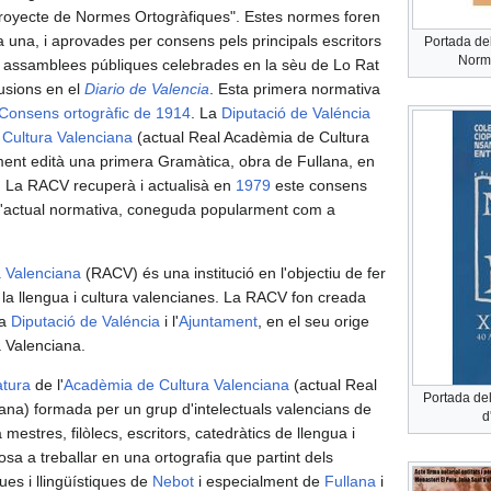
Proyecte de Normes Ortogràfiques". Estes normes foren
una, i aprovades per consens pels principals escritors
Portada del
Norme
es assamblees públiques celebrades en la sèu de Lo Rat
lusions en el
Diario de Valencia
. Esta primera normativa
Consens ortogràfic de 1914
. La
Diputació de Valéncia
 Cultura Valenciana
(actual Real Acadèmia de Cultura
ent edità una primera Gramàtica, obra de Fullana, en
ic. La RACV recuperà i actualisà en
1979
este consens
 l'actual normativa, coneguda popularment com a
 Valenciana
(RACV) és una institució en l'objectiu de fer
e la llengua i cultura valencianes. La RACV fon creada
la
Diputació de Valéncia
i l'
Ajuntament
, en el seu orige
 Valenciana.
atura
de l'
Acadèmia de Cultura Valenciana
(actual Real
Portada del
na) formada per un grup d'intelectuals valencians de
d
 mestres, filòlecs, escritors, catedràtics de llengua i
 posa a treballar en una ortografia que partint dels
ques i llingüístiques de
Nebot
i especialment de
Fullana
i