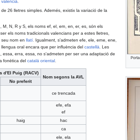
t valencià
.
e 26 lletres simples. Ademés, existix la variació de la
L, M, N, R y S, els noms ef, el, em, en, er, es, són els
ser els noms tradicionals valencians per a estes lletres,
el seu nom en
llatí
. Igualment, s'admeten efe, ele, eme, ene,
a llengua oral encara que per influència del
castellà
. Les
, essa, erra, essa, no s'admeten per ser una adaptació de
Porta
la fonètica del
catalá oriental
.
 d'El Puig (RACV)
Nom segons la AVL
No preferit
ce trencada
efe, efa
ef
haig
hac
ca
ele, ela