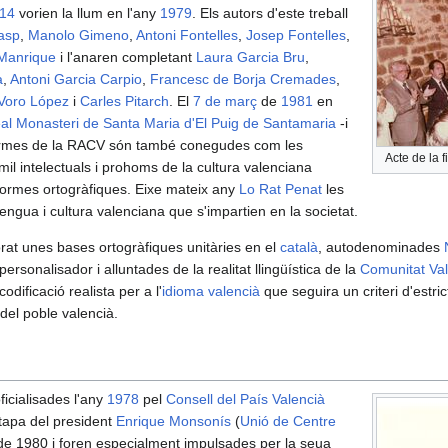
914
vorien la llum en l'any
1979
. Els autors d'este treball
asp
,
Manolo Gimeno
,
Antoni Fontelles
,
Josep Fontelles
,
Manrique
i l'anaren completant
Laura Garcia Bru
,
a
,
Antoni Garcia Carpio
,
Francesc de Borja Cremades
,
Voro López
i
Carles Pitarch
. El
7 de març
de
1981
en
al Monasteri de Santa Maria d'El Puig de Santamaria
-i
ormes de la RACV són també conegudes com les
Acte de la 
mil intelectuals i prohoms de la cultura valenciana
normes ortogràfiques. Eixe mateix any
Lo Rat Penat
les
lengua i cultura valenciana que s'impartien en la societat.
orat unes bases ortogràfiques unitàries en el
català
, autodenominades
rsonalisador i alluntades de la realitat llingüística de la
Comunitat Va
odificació realista per a l'
idioma valencià
que seguira un criteri d'estrict
del poble valencià.
icialisades l'any
1978
pel
Consell del País Valencià
etapa del president
Enrique Monsonís
(
Unió de Centre
y de 1980 i foren especialment impulsades per la seua