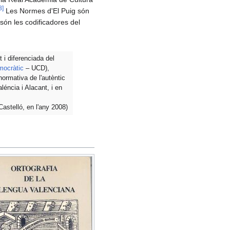
8
]
Les Normes d'El Puig són
 són les codificadores del
 i diferenciada del
mocràtic
– UCD),
normativa de l'autèntic
léncia i Alacant, i en
astelló, en l'any 2008)