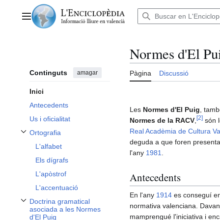
Anar
al
Menú principal
contingut
Normes d'El Pu
Continguts
amagar
Pàgina
Discussió
Inici
Antecedents
Les
Normes d'El Puig
, tam
[
2
]
Us i oficialitat
Normes de la RACV
,
són l
Real Acadèmia de Cultura Va
Ortografia
Alternar subsecció Ortografia
deguda a que foren presentad
L'alfabet
l'any
1981
.
Els dígrafs
L'apòstrof
Antecedents
L'accentuació
En l'any
1914
es conseguí en
Doctrina gramatical
normativa valenciana. Davant 
Alternar subsecció Doctrina gramatical asociada a les Normes d'El Puig
asociada a les Normes
mamprengué l'iniciativa i enc
d'El Puig