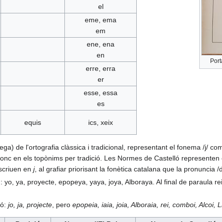
el
eme, ema
em
ene, ena
en
Port
erre, erra
er
esse, essa
es
equis
ics, xeix
rega) de l'ortografia clàssica i tradicional, representant el fonema /j/ 
diftonc en els topònims per tradició. Les Normes de Castelló represente
escriuen en
j
, al grafiar priorisant la fonètica catalana que la pronuncia /
 yo, ya, proyecte, epopeya, yaya, joya, Alboraya. Al final de paraula r
ló:
jo, ja, projecte
, pero
epopeia, iaia, joia, Alboraia, rei, comboi, Alcoi, 