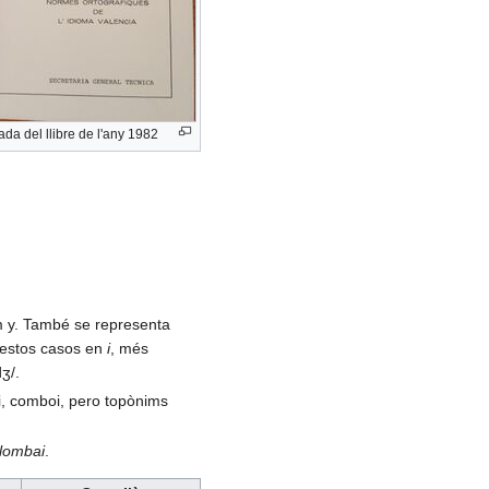
ada del llibre de l'any 1982
com y. També se representa
n estos casos en
i
, més
dʒ/.
ei, comboi, pero topònims
Llombai
.