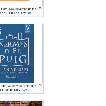
el
permís
 llibre XXX Aniversari de les
"autoconfirmed"
s d'El Puig en l'any
2011
poden
editar-
la.
 llibre XL Aniversari Normes
'El Puig en l'any
2021