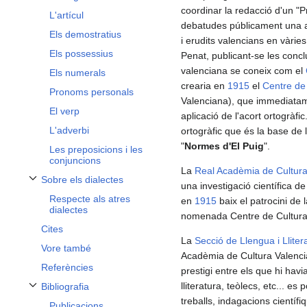
coordinar la redacció d'un "
L'artícul
debatudes públicament una a 
Els demostratius
i erudits valencians en vàri
Els possessius
Penat, publicant-se les conc
valenciana se coneix com el
Els numerals
crearia en
1915
el
Centre de
Pronoms personals
Valenciana), que immediatam
El verp
aplicació de l'acort ortogràf
L'adverbi
ortogràfic que és la base de
"
Normes d'El Puig
".
Les preposicions i les
conjuncions
La
Real Acadèmia de Cultura
Sobre els dialectes
una investigació científica d
Alternar subsecció Sobre els dialectes
Respecte als atres
en
1915
baix el patrocini de 
dialectes
nomenada Centre de Cultura
Cites
La
Secció de Llengua i Lliter
Vore també
Acadèmia de Cultura Valencia
Referències
prestigi entre els que hi havia
lliteratura, teòlecs, etc... es
Bibliografia
Alternar subsecció Bibliografia
treballs, indagacions científi
Publicacions