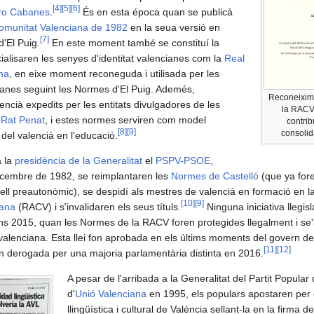
[
4
]
[
5
]
[
6
]
o Cabanes
.
És en esta época quan se publicà
Comunitat Valenciana de 1982
en la seua versió en
[
7
]
'El Puig.
En este moment també se constituí la
icialisaren les senyes d'identitat valencianes com la
Real
na
, en eixe moment reconeguda i utilisada per les
cianes seguint les Normes d'El Puig. Ademés,
Reconeixime
alencià expedits per les entitats divulgadores de les
la RACV 
 Rat Penat
, i estes normes serviren com model
contribu
[
8
]
[
9
]
consolid
 del valencià en l'educació.
a la
presidència de la Generalitat
el
PSPV-PSOE
,
cembre de 1982, se reimplantaren les
Normes de Castelló
(que ya fore
ell preautonòmic), se despidí als mestres de valencià en formació en l
[
10
]
[
9
]
iana
(RACV) i s'invalidaren els seus títuls.
Ninguna iniciativa llegis
fins 2015, quan les Normes de la RACV foren protegides llegalment i se
t valenciana. Esta llei fon aprobada en els últims moments del govern d
[
11
]
[
12
]
fon derogada per una majoria parlamentària distinta en 2016.
A pesar de l'arribada a la Generalitat del Partit Popular
d'
Unió Valenciana
en 1995, els populars apostaren per c
llingüística i cultural de Valéncia sellant-la en la firma d