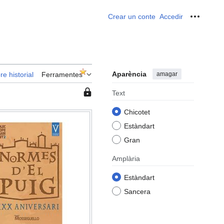
Crear un conte
Accedir
Ferrame
Aparència
amagar
re historial
Ferramentes
Esta
Text
pàgina
Chicotet
està
protegida
Estàndart
per
Gran
la
qual
Amplària
cosa
Estàndart
només
els
Sancera
usuaris
en