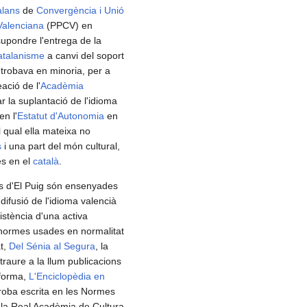
alans
de
Convergència i Unió
Valenciana
(PPCV) en
supondre l'entrega de la
atalanisme
a canvi del soport
trobava en minoria, per a
ació de l'
Acadèmia
r la suplantació de l'idioma
en l'
Estatut d'Autonomia
en
l qual ella mateixa no
s
i una part del món cultural,
ies en el
català
.
 d'El Puig són ensenyades
 difusió de l'idioma valencià
istència d'una activa
 normes usades en normalitat
t,
Del Sénia al Segura
, la
traure a la llum publicacions
forma,
L'Enciclopèdia en
troba escrita en les Normes
e la Real Acadèmia de Cultura