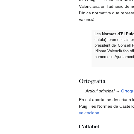
Valenciana en l'adhesió de nu
l'única normativa que represen
valencià.
Les
Normes d'El Pui
català) foren oficials e
president del Consell
Idioma Valencià fon ofi
numerosos Ajuntament
Ortografia
Artícul principal →
Ortogr
En est apartat se descriuen l
Puig i les Normes de Castelló
valenciana
.
L'alfabet