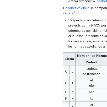
Artícul principal →
Alfabe
L'
alfabet valencià
se compon d
[
19
]
cedeta
.
Respecte a las lletres F, 
preferits per la RACV per 
ademés de coincidir en 
erre, esse, presents en l
formes efa, ela, ema, ena
les formes castellanes a 
Nom en les Normes
Lletra
Preferit
cedeta
Ç
ç
ce trencada
ef
F
f
efe
H
h
hac
K
k
ka
el