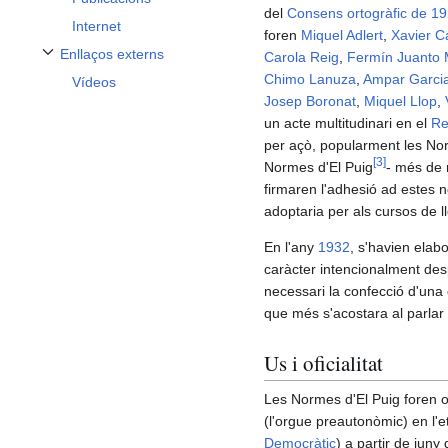
del
Consens ortogràfic de 1
Internet
foren
Miquel Adlert
,
Xavier C
Enllaços externs
Carola Reig
,
Fermín Juanto 
Alternar subsecció Enllaços externs
Chimo Lanuza
,
Ampar Garci
Vídeos
Josep Boronat
,
Miquel Llop
,
un acte multitudinari en el
Re
per açò, popularment les N
[
3
]
Normes d'El Puig
- més de 
firmaren l'adhesió ad estes 
adoptaria per als cursos de l
En l'any
1932
, s'havien elab
caràcter intencionalment despe
necessari la confecció d'una c
que més s'acostara al parlar 
Us i oficialitat
Les Normes d'El Puig foren of
(l'orgue preautonòmic) en l'
Democràtic
) a partir de jun