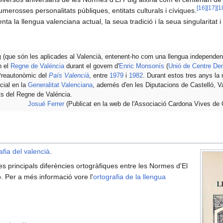
[
16
]
[
17
]
[
1
merosses personalitats públiques, entitats culturals i cíviques.
ta la llengua valenciana actual, la seua tradició i la seua singularitat i
g
(que són les aplicades al Valencià, entenent-ho com una llengua independent
n el
Regne de Valéncia
durant el govern d'
Enric Monsonís
(
Unió de Centre De
 Preautonòmic del
País Valencià
, entre
1979
i
1982
. Durant estos tres anys la 
cial en la
Generalitat Valenciana
, ademés d'en les Diputacions de Castelló, Va
s del Regne de Valéncia.
Josué Ferrer
(Publicat en la web de l'Associació Cardona Vives de C
afia del valencià
.
es principals diferències ortogràfiques entre les Normes d'El
. Per a més informació vore l'
ortografia de la llengua