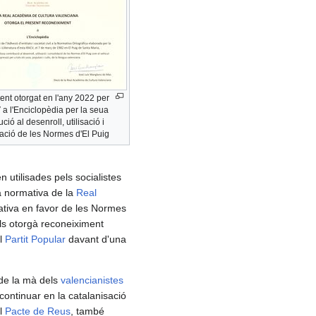
nt otorgat en l'any 2022 per
a l'Enciclopèdia per la seua
ció al desenroll, utilisació i
ació de les Normes d'El Puig
n utilisades pels socialistes
a normativa de la
Real
lativa en favor de les Normes
'ls otorgà reconeiximent
el
Partit Popular
davant d'una
 de la mà dels
valencianistes
ontinuar en la catalanisació
el
Pacte de Reus
, també