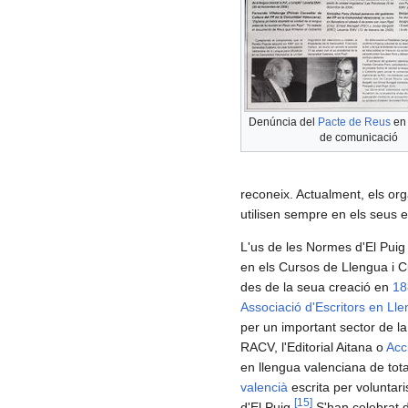
Denúncia del
Pacte de Reus
en 
de comunicació
reconeix. Actualment, els org
utilisen sempre en els seus e
L'us de les Normes d'El Puig e
en els Cursos de Llengua i 
des de la seua creació en
18
Associació d'Escritors en Ll
per un important sector de la 
RACV, l'Editorial Aitana o
Acc
en llengua valenciana de tota 
valencià
escrita per voluntar
[
15
]
d'El Puig.
S'han celebrat d