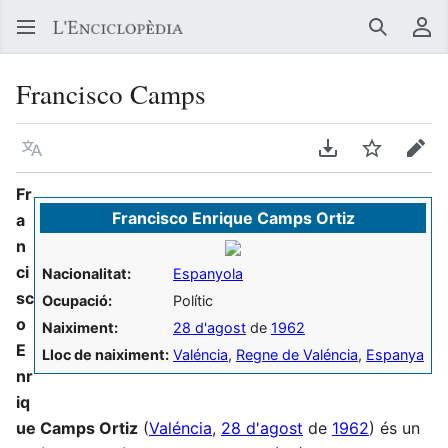
Buscar
Me
Francisco Camps
Llegir en un atre idioma
Descarregar en
Vigilar
Edit
Fr
Francisco Enrique Camps Ortiz
a
n
ci
Nacionalitat:
Espanyola
sc
Ocupació:
Polític
o
Naiximent:
28 d'agost
de
1962
E
Lloc de naiximent:
Valéncia
,
Regne de Valéncia
,
Espanya
nr
iq
ue Camps Ortiz
(
Valéncia
,
28 d'agost
de
1962
) és un