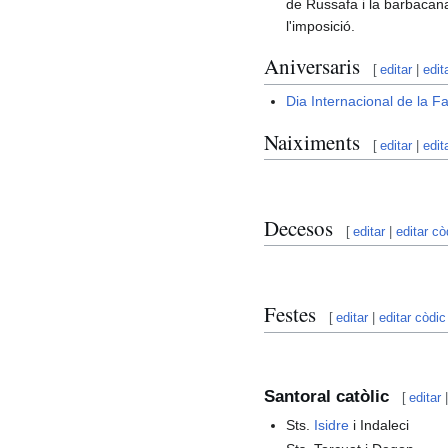
de Russafa i la barbacan
l'imposició.
Aniversaris
[
editar
|
edit
Dia Internacional de la F
Naiximents
[
editar
|
edit
Decesos
[
editar
|
editar cò
Festes
[
editar
|
editar còdic
Santoral catòlic
[
editar
Sts.
Isidre
i Indaleci