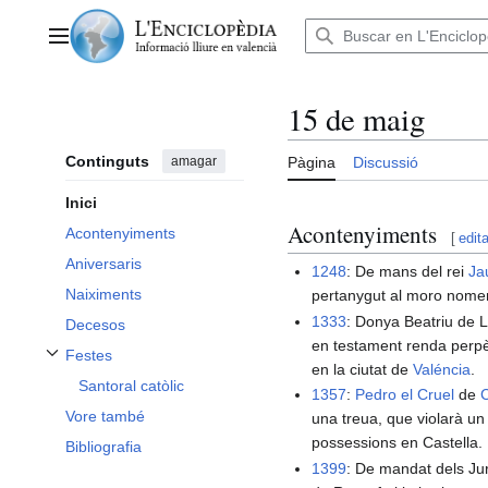
Anar
al
Menú principal
contingut
15 de maig
Continguts
amagar
Pàgina
Discussió
Inici
Acontenyiments
Acontenyiments
[
edita
Aniversaris
1248
: De mans del rei
Ja
Naiximents
pertanygut al moro nomen
1333
: Donya Beatriu de La
Decesos
en testament renda perpèt
Festes
Alternar subsecció Festes
en la ciutat de
Valéncia
.
Santoral catòlic
1357
:
Pedro el Cruel
de
C
Vore també
una treua, que violarà un
possessions en Castella.
Bibliografia
1399
: De mandat dels Jur