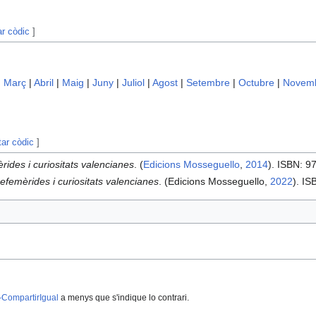
ar còdic
]
|
Març
|
Abril
|
Maig
|
Juny
|
Juliol
|
Agost
|
Setembre
|
Octubre
|
Novem
tar còdic
]
rides i curiositats valencianes
. (
Edicions Mosseguello
,
2014
). ISBN: 
efemèrides i curiositats valencianes
. (Edicions Mosseguello,
2022
). I
-CompartirIgual
a menys que s'indique lo contrari.