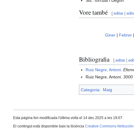
Sts. Torcuat i Degon
Vore també
[
editar
|
edit
Giner
|
Febrer
Bibliografia
[
editar
|
edi
Ruiz Negre, Antoni
.
Efemè
Ruiz Negre, Antoni.
3000 
Categoria
:
Maig
Esta pàgina fon modificada l'última volta el 14 dec 2025 a les 19:07.
El contingut està disponible baix la llicència
Creative Commons Atribución