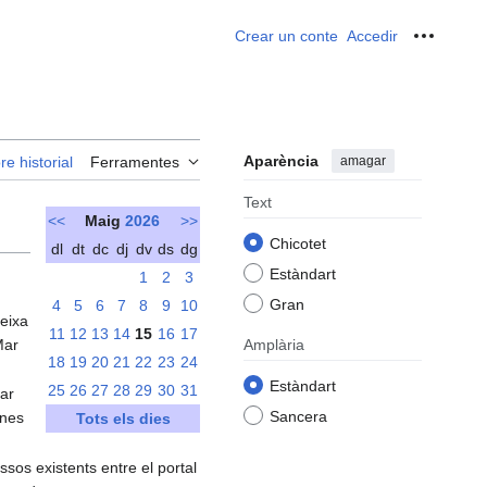
Crear un conte
Accedir
Ferrame
Aparència
amagar
re historial
Ferramentes
Text
<<
Maig
2026
>>
Chicotet
dl
dt
dc
dj
dv
ds
dg
Estàndart
1
2
3
Gran
4
5
6
7
8
9
10
Deixa
11
12
13
14
15
16
17
Mar
Amplària
18
19
20
21
22
23
24
Estàndart
25
26
27
28
29
30
31
tar
Sancera
unes
Tots els dies
sos existents entre el portal