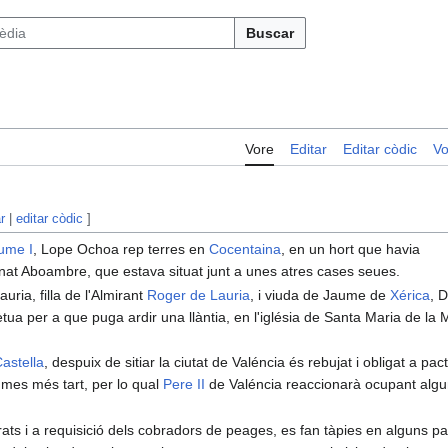
Buscar
Vore
Editar
Editar còdic
Vo
r
|
editar còdic
]
ume I
, Lope Ochoa rep terres en
Cocentaina
, en un hort que havia
at Aboambre, que estava situat junt a unes atres cases seues.
uria, filla de l'Almirant
Roger de Lauria
, i viuda de Jaume de
Xérica
, 
ua per a que puga ardir una llàntia, en l'iglésia de Santa Maria de la 
astella
, despuix de sitiar la ciutat de Valéncia és rebujat i obligat a pac
 mes més tart, per lo qual
Pere II
de Valéncia reaccionarà ocupant alg
ats i a requisició dels cobradors de peages, es fan tàpies en alguns pas