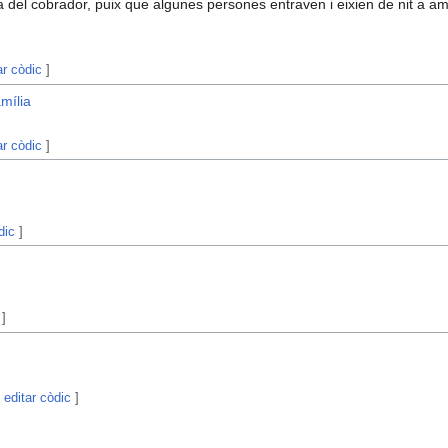
a del cobrador, puix que algunes persones entraven i eixien de nit a
ar còdic
]
amília
ar còdic
]
dic
]
]
|
editar còdic
]