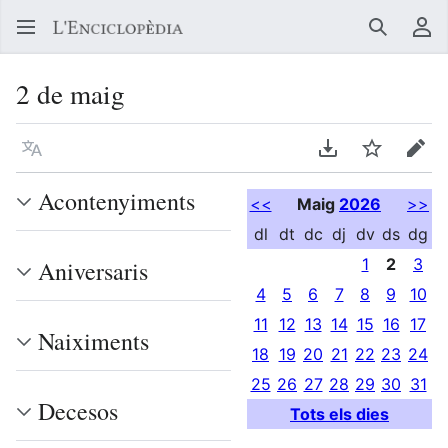
Buscar
Me
2 de maig
Llegir en un atre idioma
Descarregar en
Vigilar
Edit
Acontenyiments
<<
Maig
2026
>>
dl
dt
dc
dj
dv
ds
dg
1
2
3
Aniversaris
4
5
6
7
8
9
10
11
12
13
14
15
16
17
Naiximents
18
19
20
21
22
23
24
25
26
27
28
29
30
31
Decesos
Tots els dies