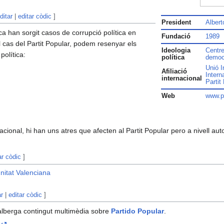
ditar
|
editar còdic
]
President
Albert
ca han sorgit casos de corrupció política en
Fundació
1989
 el cas del Partit Popular, podem resenyar els
Ideologia
Centre
política:
política
democr
Unió I
Afiliació
Intern
internacional
Partit
Web
www.p
nacional, hi han uns atres que afecten al Partit Popular pero a nivell au
ar còdic
]
nitat Valenciana
ar
|
editar còdic
]
lberga contingut multimèdia sobre
Partido Popular
.