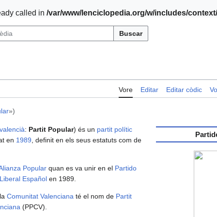
ady called in
/var/www/lenciclopedia.org/w/includes/contex
Buscar
Vore
Editar
Editar còdic
Vo
lar
»)
valencià
:
Partit Popular
) és un
partit polític
Partid
at en
1989
, definit en els seus estatuts com de
Alianza Popular
quan es va unir en el
Partido
 Liberal Español
en 1989.
 la
Comunitat Valenciana
té el nom de
Partit
enciana
(PPCV).