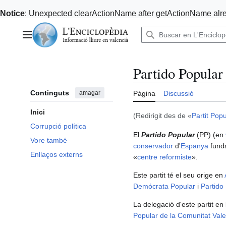
Notice
: Unexpected clearActionName after getActionName alre
Anar
al
Menú principal
contingut
Partido Popular
Continguts
amagar
Pàgina
Discussió
Inici
(Redirigit des de «
Partit Popu
Corrupció política
El
Partido Popular
(PP) (en
Vore també
conservador
d'
Espanya
fund
Enllaços externs
«
centre reformiste
».
Este partit té el seu orige en
Demócrata Popular
i
Partido
La delegació d'este partit en
Popular de la Comunitat Val