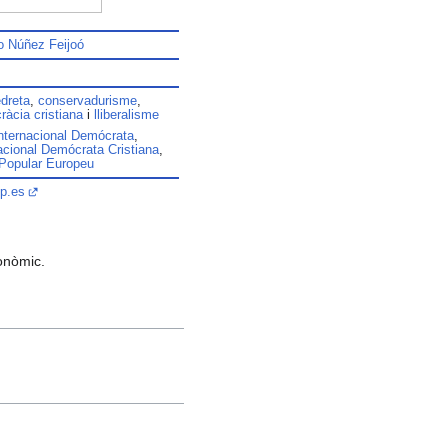
o Núñez Feijoó
dreta
,
conservadurisme
,
àcia cristiana
i
lliberalisme
nternacional Demócrata
,
acional Demócrata Cristiana
,
 Popular Europeu
p.es
tonòmic.