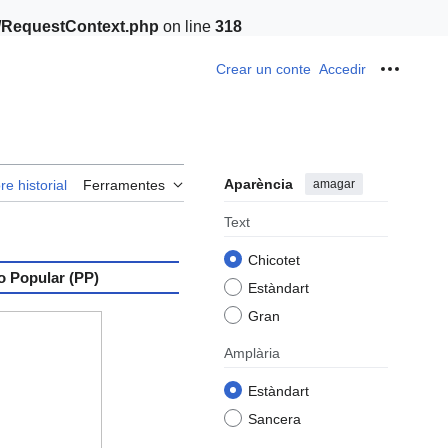
t/RequestContext.php
on line
318
Crear un conte
Accedir
Ferrame
Aparència
amagar
re historial
Ferramentes
Text
Chicotet
o Popular (PP)
Estàndart
Gran
Amplària
Estàndart
Sancera