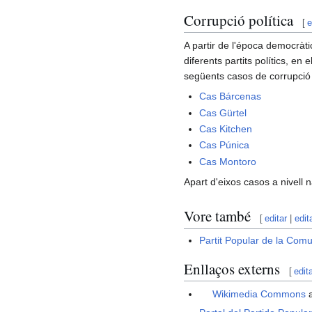
Corrupció política
[
e
A partir de l'época democràti
diferents partits polítics, en
següents casos de corrupció 
Cas Bárcenas
Cas Gürtel
Cas Kitchen
Cas Púnica
Cas Montoro
Apart d'eixos casos a nivell 
Vore també
[
editar
|
edit
Partit Popular de la Comu
Enllaços externs
[
edit
Wikimedia Commons
a