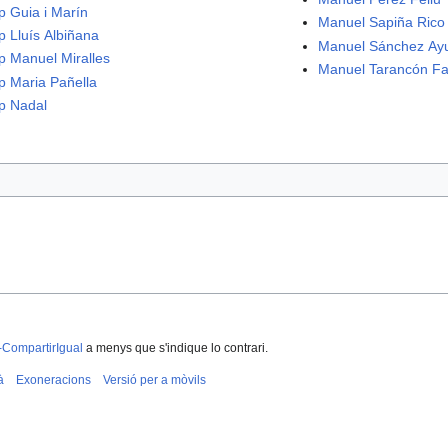
p Guia i Marín
Manuel Sapiña Rico
p Lluís Albiñana
Manuel Sánchez Ay
p Manuel Miralles
Manuel Tarancón F
p Maria Pañella
p Nadal
-CompartirIgual
a menys que s'indique lo contrari.
à
Exoneracions
Versió per a mòvils