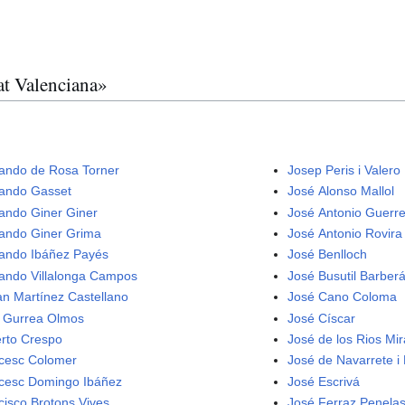
tat Valenciana»
ando de Rosa Torner
Josep Peris i Valero
ando Gasset
José Alonso Mallol
ando Giner Giner
José Antonio Guerre
ando Giner Grima
José Antonio Rovira
ando Ibáñez Payés
José Benlloch
ando Villalonga Campos
José Busutil Barber
an Martínez Castellano
José Cano Coloma
l Gurrea Olmos
José Císcar
erto Crespo
José de los Rios Mir
cesc Colomer
José de Navarrete i
cesc Domingo Ibáñez
José Escrivá
cisco Brotons Vives
José Ferraz Penela