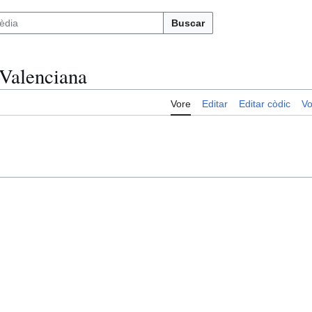
Buscar
 Valenciana
Vore
Editar
Editar còdic
Vo