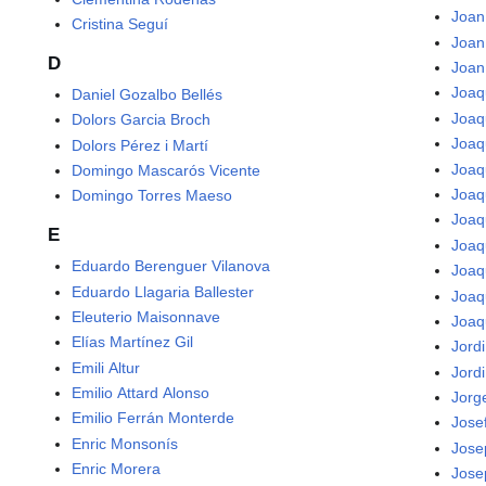
Joan
Cristina Seguí
Joan
D
Joan
Joaq
Daniel Gozalbo Bellés
Joaq
Dolors Garcia Broch
Joaq
Dolors Pérez i Martí
Joaq
Domingo Mascarós Vicente
Joaq
Domingo Torres Maeso
Joaq
E
Joaq
Eduardo Berenguer Vilanova
Joaq
Eduardo Llagaria Ballester
Joaq
Eleuterio Maisonnave
Joaq
Elías Martínez Gil
Jord
Emili Altur
Jordi
Emilio Attard Alonso
Jorg
Emilio Ferrán Monterde
Jose
Enric Monsonís
Jose
Enric Morera
Jose