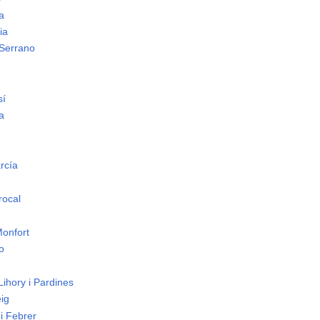
a
ia
 Serrano
sí
a
rcía
a
rocal
Monfort
o
ihory i Pardines
ig
 i Febrer