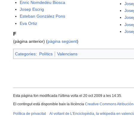
Enric Nomdedéu Biosca
Jose
Josep Escrig
Jose
Esteban González Pons
Jose
Eva Ortiz
Jose
Jose
F
(pàgina anterior) (
pàgina següent
)
Categories
:
Polítics
Valencians
Esta pàgina fon modificada l'última volta el 20 oct 2009 a les 14:35.
El contingut està disponible baix la llicència
Creative Commons Atribución
Política de privacitat
Al voltant de L'Enciclopèdia, la wikipedia en valenci