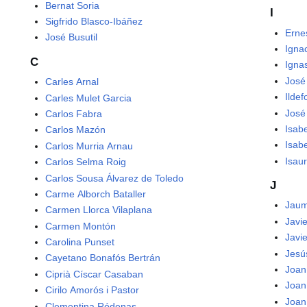
Bernat Soria
I
Sigfrido Blasco-Ibáñez
Erne
José Busutil
Igna
C
Ignas
José
Carles Arnal
Ildef
Carles Mulet Garcia
José
Carlos Fabra
Isab
Carlos Mazón
Isab
Carlos Murria Arnau
Isau
Carlos Selma Roig
Carlos Sousa Álvarez de Toledo
J
Carme Alborch Bataller
Jaum
Carmen Llorca Vilaplana
Javi
Carmen Montón
Javi
Carolina Punset
Jesú
Cayetano Bonafós Bertrán
Joan
Ciprià Císcar Casaban
Joan
Cirilo Amorós i Pastor
Joan
Clementina Ródenas