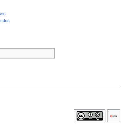
uso
andos