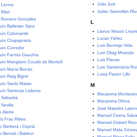
Julio Just
 Lerma
Julián Sanmillán Riu
 Ribó
 Romero González
L
uín Ballester Sanz
Llanos Massó Linar
uín Calomarde
Lucas Yáñez
uín Chapaprieta
Luis Bermejo Vida
uín Corredor
Luis Oliag Miranda
uín Farnós Gauchía
Luis Planas
uín Manglano Cucaló de Montull
Luis Santamaría Rui
uín María Borrás
Luisa Pastor Lillo
uín Reig Bigné
uín Santo Matas
M
uín Santonja Lisbona
Macarena Montesin
i Sebastià
Macarena Olona
 Sevilla
José Maestre Labor
e Alarte
Manuel Civera Salv
fa Frau Ribes
Manuel Gisbert Rico
p Barberà i Ceprià
Manuel Mata Góme
p Bernat i Baldoví
Manuel Pérez Feliu