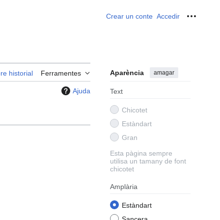
Crear un conte
Accedir
Ferrame
Aparència
amagar
re historial
Ferramentes
Ajuda
Text
Chicotet
Estàndart
Gran
Esta pàgina sempre
utilisa un tamany de font
chicotet
Amplària
Estàndart
Sancera