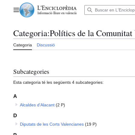
Anar
al
Menú principal
contingut
Categoria
:
Polítics de la Comunitat
Categoria
Discussió
Subcategories
Esta categoria té les següents 4 subcategories:
A
Alcaldes d'Alacant
(2 P)
D
Diputats de les Corts Valencianes
(19 P)