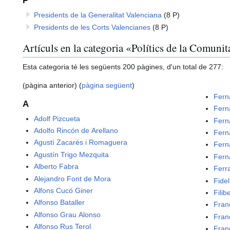
P
Presidents de la Generalitat Valenciana
(8 P)
Presidents de les Corts Valencianes
(8 P)
Artículs en la categoria «Polítics de la Comuni
Esta categoria té les següents 200 pàgines, d'un total de 277:
(pàgina anterior) (
pàgina següent
)
Fern
A
Fern
Adolf Pizcueta
Fern
Adolfo Rincón de Arellano
Fern
Agustí Zacarés i Romaguera
Fern
Agustín Trigo Mezquita
Fern
Alberto Fabra
Ferr
Alejandro Font de Mora
Fide
Alfons Cucó Giner
Filib
Alfonso Bataller
Fran
Alfonso Grau Alonso
Fran
Alfonso Rus Terol
Fran