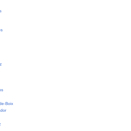
s
es
z
os
de-Boix
ador
z