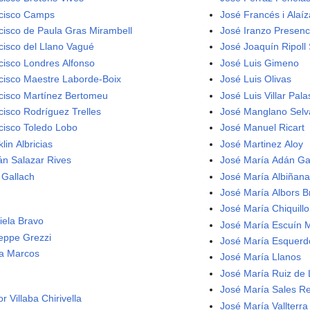
cisco Camps
José Francés i Alaíz
cisco de Paula Gras Mirambell
José Iranzo Presenc
cisco del Llano Vagué
José Joaquín Ripoll
cisco Londres Alfonso
José Luis Gimeno
cisco Maestre Laborde-Boix
José Luis Olivas
cisco Martínez Bertomeu
José Luis Villar Pala
cisco Rodríguez Trelles
José Manglano Selv
cisco Toledo Lobo
José Manuel Ricart
lin Albricias
José Martinez Aloy
lán Salazar Rives
José María Adán Ga
 Gallach
José María Albiñan
José María Albors B
José María Chiquillo
iela Bravo
José María Escuín 
eppe Grezzi
José María Esquerd
ia Marcos
José María Llanos
José María Ruiz de L
José María Sales Re
r Villaba Chirivella
José María Vallterra