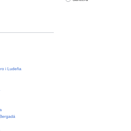
ro i Ludeña
á
a
 Bergadá
s