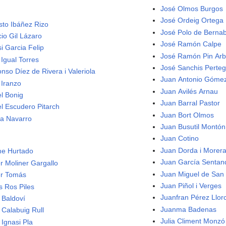
José Olmos Burgos
José Ordeig Ortega
sto Ibáñez Rizo
José Polo de Berna
cio Gil Lázaro
José Ramón Calpe
i Garcia Felip
José Ramón Pin Arb
 Igual Torres
José Sanchis Perte
onso Díez de Rivera i Valeriola
Juan Antonio Gómez
 Iranzo
Juan Avilés Arnau
el Bonig
Juan Barral Pastor
el Escudero Pitarch
Juan Bort Olmos
ra Navarro
Juan Busutil Montón
Juan Cotino
Juan Dorda i Morer
e Hurtado
Juan García Sentan
er Moliner Gargallo
Juan Miguel de San 
er Tomás
Juan Piñol i Verges
s Ros Piles
Juanfran Pérez Llor
 Baldoví
Juanma Badenas
 Calabuig Rull
Julia Climent Monzó
 Ignasi Pla