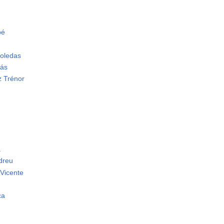
bé
oledas
gás
 Trénor
a
dreu
Vicente
ca