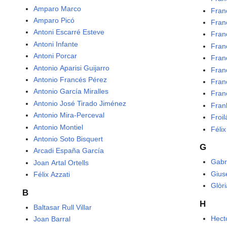
Amparo Marco
Fran
Amparo Picó
Fran
Antoni Escarré Esteve
Fran
Antoni Infante
Fran
Antoni Porcar
Fran
Antonio Aparisi Guijarro
Fran
Antonio Francés Pérez
Fran
Antonio García Miralles
Fran
Antonio José Tirado Jiménez
Frank
Antonio Mira-Perceval
Froi
Antonio Montiel
Félix
Antonio Soto Bisquert
G
Arcadi España García
Gabr
Joan Artal Ortells
Gius
Félix Azzati
Glòr
B
H
Baltasar Rull Villar
Hecto
Joan Barral