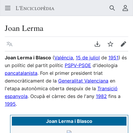
Buscar
Me
Joan Lerma
Llegir en un atre idioma
Descarregar en
Vigilar
Edit
Joan Lerma i Blasco
(
Valéncia
,
15 de juliol
de
1951
) és
un polític del partit polític
PSPV-PSOE
d'ideologia
pancatalanista
. Fon el primer president triat
democràticament de la
Generalitat Valenciana
en
l'etapa autonòmica oberta despuix de la
Transició
espanyola
. Ocupà el càrrec des de l'any
1982
fins a
1995
.
Joan Lerma i Blasco