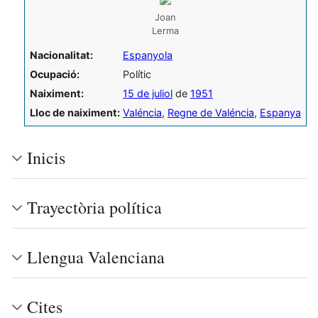
Joan
Lerma
Nacionalitat:
Espanyola
Ocupació:
Polític
Naiximent:
15 de juliol
de
1951
Lloc de naiximent:
Valéncia
,
Regne de Valéncia
,
Espanya
Inicis
Trayectòria política
Llengua Valenciana
Cites