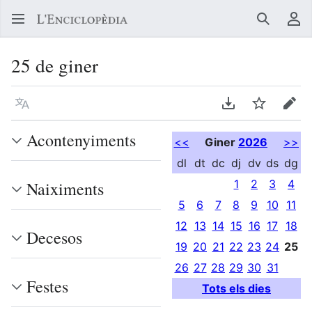
Buscar
Me
25 de giner
Llegir en un atre idioma
Descarregar en
Vigilar
Edit
Acontenyiments
<<
Giner
2026
>>
dl
dt
dc
dj
dv
ds
dg
1
2
3
4
Naiximents
5
6
7
8
9
10
11
12
13
14
15
16
17
18
Decesos
19
20
21
22
23
24
25
26
27
28
29
30
31
Festes
Tots els dies