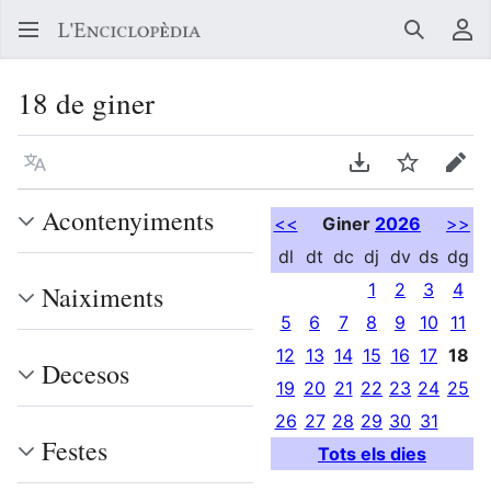
Buscar
Me
18 de giner
Llegir en un atre idioma
Descarregar en
Vigilar
Edit
Acontenyiments
<<
Giner
2026
>>
dl
dt
dc
dj
dv
ds
dg
1
2
3
4
Naiximents
5
6
7
8
9
10
11
12
13
14
15
16
17
18
Decesos
19
20
21
22
23
24
25
26
27
28
29
30
31
Festes
Tots els dies