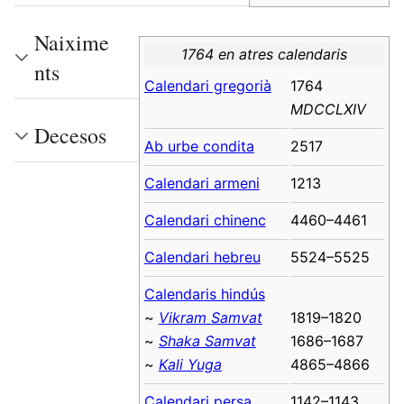
Naixime
1764 en atres calendaris
nts
Calendari gregorià
1764
MDCCLXIV
Decesos
Ab urbe condita
2517
Calendari armeni
1213
Calendari chinenc
4460–4461
Calendari hebreu
5524–5525
Calendaris hindús
~
Vikram Samvat
1819–1820
~
Shaka Samvat
1686–1687
~
Kali Yuga
4865–4866
Calendari persa
1142–1143