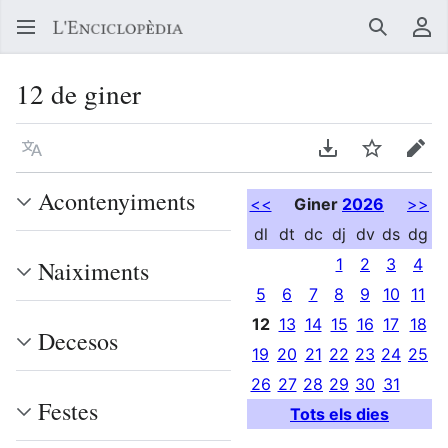
Buscar
Me
12 de giner
Llegir en un atre idioma
Descarregar en
Vigilar
Edit
Acontenyiments
<<
Giner
2026
>>
dl
dt
dc
dj
dv
ds
dg
1
2
3
4
Naiximents
5
6
7
8
9
10
11
12
13
14
15
16
17
18
Decesos
19
20
21
22
23
24
25
26
27
28
29
30
31
Festes
Tots els dies