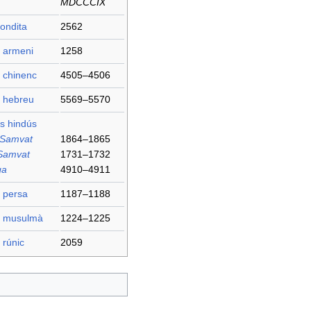
MDCCCIX
ondita
2562
i armeni
1258
 chinenc
4505–4506
i hebreu
5569–5570
s hindús
 Samvat
1864–1865
Samvat
1731–1732
ga
4910–4911
 persa
1187–1188
i musulmà
1224–1225
 rúnic
2059