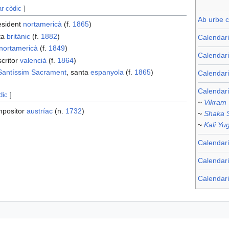
ar còdic
]
Ab urbe c
resident
nortamericà
(f.
1865
)
sta
britànic
(f.
1882
)
Calendar
nortamericà
(f.
1849
)
Calendari
scritor
valencià
(f.
1864
)
 Santíssim Sacrament
, santa
espanyola
(f.
1865
)
Calendar
Calendari
dic
]
~
Vikram
mpositor
austríac
(n.
1732
)
~
Shaka 
~
Kali Yu
Calendari
Calendar
Calendari