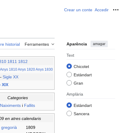
Crear un conte
Accedir
Ferrame
Aparència
amagar
re historial
Ferramentes
Text
810
1811
1812
Chicotet
Anys 1810
Anys 1820
Anys 1830
Estàndart
–
Sigle XX
Gran
e XIX
Amplària
Categories
Naiximents
i
Fallits
Estàndart
Sancera
09 en atres calendaris
 gregorià
1809