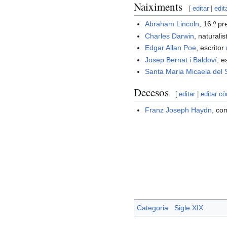
Naiximents
[
editar
|
edit
Abraham Lincoln
, 16.º p
Charles Darwin
, naturali
Edgar Allan Poe
, escritor
Josep Bernat i Baldoví
, e
Santa Maria Micaela del
Decesos
[
editar
|
editar cò
Franz Joseph Haydn
, co
Categoria
:
Sigle XIX