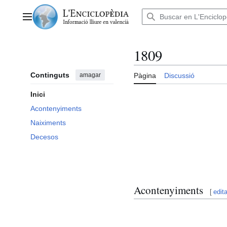
Anar
al
Menú principal
contingut
1809
Continguts
amagar
Pàgina
Discussió
Inici
Acontenyiments
Naiximents
Decesos
Acontenyiments
[
edita