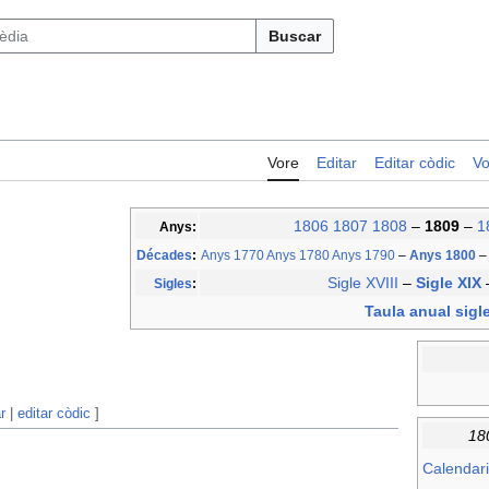
Buscar
Vore
Editar
Editar còdic
Vo
1806
1807
1808
–
1809
–
1
Anys:
Décades
:
Anys 1770
Anys 1780
Anys 1790
–
Anys 1800
–
Sigle XVIII
–
Sigle XIX
Sigles
:
Taula anual sigl
r
|
editar còdic
]
18
Calendari