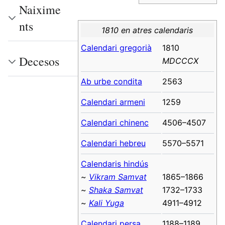
Naixime
nts
1810 en atres calendaris
Calendari gregorià
1810
Decesos
MDCCCX
Ab urbe condita
2563
Calendari armeni
1259
Calendari chinenc
4506–4507
Calendari hebreu
5570–5571
Calendaris hindús
~
Vikram Samvat
1865–1866
~
Shaka Samvat
1732–1733
~
Kali Yuga
4911–4912
Calendari persa
1188–1189