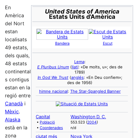
En
United States of America
Amèrica
Estats Units d'Amèrica
del Nort
estan
localisats
Bandera
Escut
49 estats,
dels quals,
Lema
:
48 estats
E Pluribus Unum
(
llatí
: «De molts, u»; des de
continental
1789)
In God We Trust
(
anglés
: «En Deu confiem»;
s contigus
des de 1956)
estan en la
himne nacional
:
The Star-Spangled Banner
regió entre
Canadà
i
Mèxic
.
Capital
Washington D. C.
Alaska
•
Població
553.523 (
2004
)
està en la
•
Coordenades
n/d
zona
ciutat més
Nova York