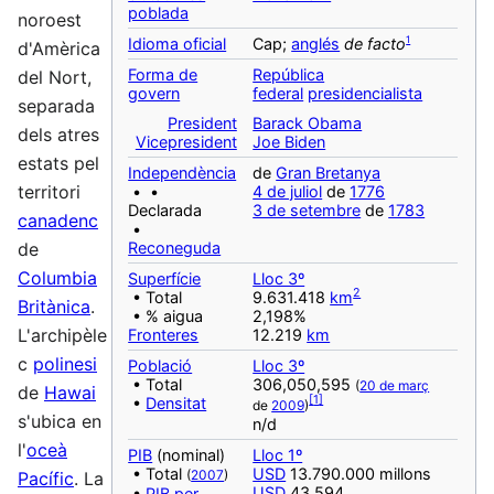
poblada
noroest
1
Idioma oficial
Cap;
anglés
de facto
d'Amèrica
Forma de
República
del Nort,
govern
federal
presidencialista
separada
President
Barack Obama
dels atres
Vicepresident
Joe Biden
estats pel
Independència
de
Gran Bretanya
territori
• •
4 de juliol
de
1776
Declarada
3 de setembre
de
1783
canadenc
•
Reconeguda
de
Columbia
Superfície
Lloc 3º
2
• Total
9.631.418
km
Britànica
.
• % aigua
2,198%
L'archipèle
Fronteres
12.219
km
c
polinesi
Població
Lloc 3º
• Total
306,050,595
(
20 de març
de
Hawai
[
1
]
•
Densitat
de
2009
)
s'ubica en
n/d
l'
oceà
PIB
(nominal)
Lloc 1º
• Total
USD
13.790.000 millons
(
2007
)
Pacífic
. La
USD
43.594
•
PIB per