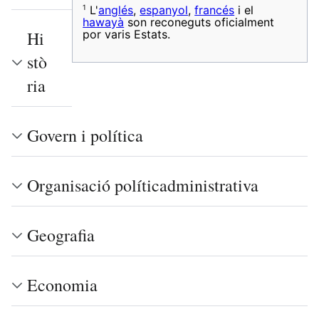
1
L'
anglés
,
espanyol
,
francés
i el
hawayà
son reconeguts oficialment
por varis Estats.
Hi
stò
ria
Govern i política
Organisació políticadministrativa
Geografia
Economia