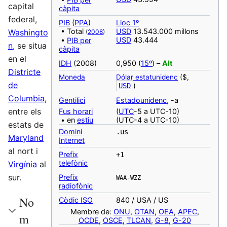
capital
càpita
federal,
PIB
(
PPA
)
Lloc 1º
• Total
USD
13.543.000 millons
Washingto
(
2008
)
USD
43.444
•
PIB per
n
, se situa
càpita
en el
IDH
(2008)
0,950 (
15º
) –
Alt
Districte
Moneda
Dólar estatunidenc
($,
de
USD
)
Columbia
,
‎Gentilici
Estadounidenc
, -a
entre els
Fus horari
(
UTC
-5 a UTC-10)
• en
estiu
(UTC-4 a UTC-10)
estats de
Domini
.us
Maryland
Internet
al nort i
Prefix
+1
telefònic
Virgínia
al
sur.
Prefix
WAA-WZZ
radiofònic
No
Còdic ISO
840 / USA / US
Membre de:
ONU
,
OTAN
,
OEA
,
APEC
,
m
OCDE
,
OSCE
,
TLCAN
,
G-8
,
G-20