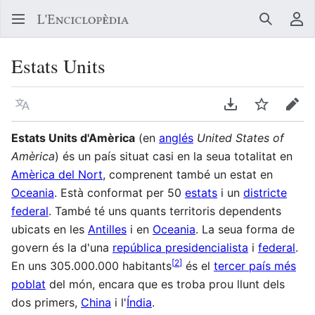
Buscar
Me
Estats Units
Llegir en un atre idioma
Descarregar en
Vigilar
Edit
Estats Units d'Amèrica
(en
anglés
United States of
Amèrica
) és un país situat casi en la seua totalitat en
Amèrica del Nort
, comprenent també un estat en
Oceania
. Està conformat per 50
estats
i un
districte
federal
. També té uns quants territoris dependents
ubicats en les
Antilles
i en
Oceania
. La seua forma de
govern és la d'una
república presidencialista
i
federal
.
[
2
]
En uns 305.000.000 habitants
és el
tercer país més
poblat
del món, encara que es troba prou llunt dels
dos primers,
China
i l'
Índia
.