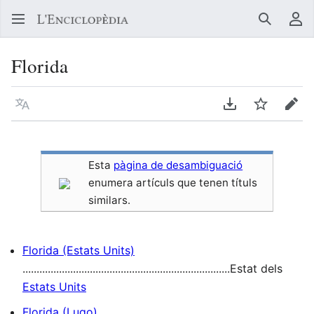
Buscar
Me
Florida
Llegir en un atre idioma
Descarregar en
Vigilar
Edit
Esta
pàgina de desambiguació
enumera artículs que tenen títuls
similars.
Florida (Estats Units)
..........................................................................Estat dels
Estats Units
Florida (Lugo)