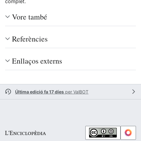
complet.
Vore també
Referències
Enllaços externs
Última edició fa 17 díes
per
ValBOT