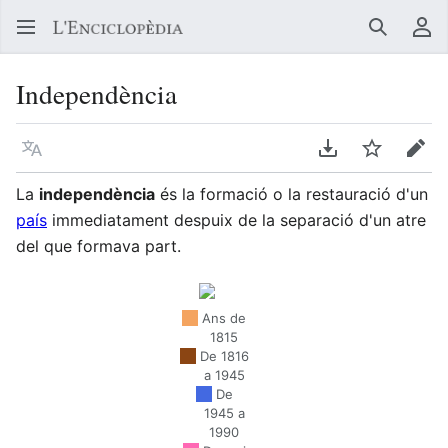
Buscar
Me
Independència
Llegir en un atre idioma
Descarregar en
Vigilar
Edit
La
independència
és la formació o la restauració d'un
país
immediatament despuix de la separació d'un atre
del que formava part.
Ans de
1815
De 1816
a 1945
De
1945 a
1990