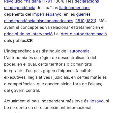
Revolució *haitiana
(
1791
-1804) i les
declaracions
d'independència
dels països
llatinoamericans
depenents del
Imperi espanyol
en les
guerres
d'independència hispanoamericanes
(
1810
-
1821
). Més
avant el concepte es va relacionar estretament en el
principi de no intervenció
i el
dret d'autodeterminació
dels pobles.
CR
L'independència es distinguix de l'
autonomia
.
L'autonomia és un règim de descentralisació del
poder, en el qual, certs territoris o comunitats
integrants d'un país gogen d'algunes facultats
eixecutives, llegislatives i judicials, en certes matèries
o competències, que queden aixina fora de l'alcanç
del govern central.
Actualment el país independent més jove és
Kosovo
, si
be no conta en el reconeiximent internacional