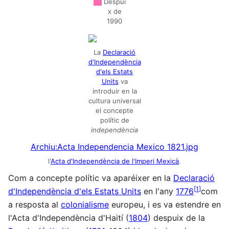
Despui
x de
1990
La
Declaració
d'Independència
d'els Estats
Units
va
introduir en la
cultura universal
el concepte
polític de
independència
Archiu:Acta Independencia Mexico 1821.jpg
l'
Acta d'Independència de l'Imperi Mexicà
.
Com a concepte polític va aparéixer en la
Declaració
[
1
]
d'Independència d'els Estats Units
en l'any
1776
com
a resposta al
colonialisme
europeu, i es va estendre en
l'Acta d'Independència d'Haití (
1804
) despuix de la