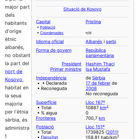
major part
Situació de Kosovo
dels
Capital
Pristina
habitants
•
Població
d'orige
•
Coordenades
n/d
ètnic
Idioma oficial
Albanés
i
serbi
albanés,
Forma de govern
República
no obstant
parlamentària
la part del
President
Hashim Thaçi
Primer ministre
Isa Mustafa
nort de
Independència
de
Sèrbia
Kosovo
,
• • Declarada
17 de febrer
de
habitat en
• Reconeguda
2008
No reconeguda
la seua
Superfície
Lloc 167º
majoria
2
• Total
10887
km
per l'ètnia
• % aigua
0
Fronteres
700,7
km
sèrbia, és
Població
Lloc 151º
administra
• Total
1739825 (
2011
)
t
2
•
Densitat
159,81 hab/km