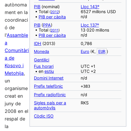
autònoma
PIB
(nominal)
Lloc 143º
• Total
6527 millons USD
ment en la
(
2012
)
n/d
•
PIB per càpita
coordinaci
PIB
(
PPA
)
Lloc 137º
ó de
• Total
13 020 millons
(
2011
)
l'
Assamble
n/d
•
PIB per càpita
a
IDH
(2013)
0,786
Comunitàri
Moneda
Euro
(€,
EUR
)
a de
‎Gentilici
Kosovo i
Fus horari
UTC +1
• en
estiu
UTC +2
Metohija
,
Domini Internet
n/d
un
Prefix telefònic
+383
organisme
Prefix radiofònic
n/d
creat en
Sigles país per a
RKS
juny de
automòvils
2008 en el
Còdic ISO
respal de
la