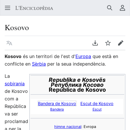
Buscar
Me
Kosovo
Llegir en un atre idioma
Descarregar en
Vigilar
Edit
Kosovo
és un territori de l'est d'
Europa
que està en
conflicte en
Sèrbia
per la seua independència.
La
Republika e Kosovës
sobirania
Република Косово
República de Kosovo
de Kosovo
com a
Bandera de Kosovo
Escut de Kosovo
República
Bandera
Escut
va ser
proclamad
himne nacional
: Evropa
a per la