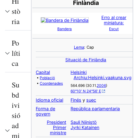
Hi
Finlàndia
stò
Erro al crear
ria
miniatura:
Bandera
Escut
Po
Lema
: Cap
líti
Situació de Finlàndia
ca
Capital
Helsinki
Archiu:Helsinki.vaakuna.svg
•
Població
Su
•
Coordenades
564.696 (30.11.
2006
)
60°10′ N 24°56′ E
bd
Idioma oficial
Finés
y
suec
ivi
Forma de
República parlamentaria
sió
govern
President
Sauli Niinistö
ad
Primer
Jyrki Katainen
ministre
mi