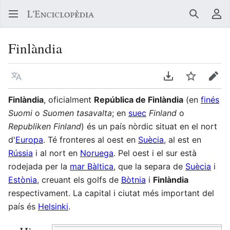
Buscar
Me
Finlàndia
Llegir en un atre idioma
Descarregar en
Vigilar
Edit
Finlàndia
, oficialment
República de Finlàndia
(en
finés
Suomi
o
Suomen tasavalta
; en
suec
Finland
o
Republiken Finland
) és un país nòrdic situat en el nort
d'
Europa
. Té fronteres al oest en
Suècia
, al est en
Rússia
i al nort en
Noruega
. Pel oest i el sur està
rodejada per la
mar Bàltica
, que la separa de
Suècia
i
Estònia
, creuant els golfs de
Bòtnia
i
Finlàndia
respectivament. La capital i ciutat més important del
país és
Helsinki
.