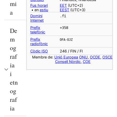
mi
Fus horari
EET
(UTC+2)
• en
estiu
EEST
(UTC+3)
a
Domini
.fi
Internet
Prefix
+358
De
telefònic
m
Prefix
OFA-OJZ
radiofònic
og
Còdic ISO
246 / FIN / FI
raf
Membre de:
Unió Europea
ONU
,
OCDE
,
OSCE
,
Consell Nòrdic
,
COE
ia
i
etn
og
raf
ia