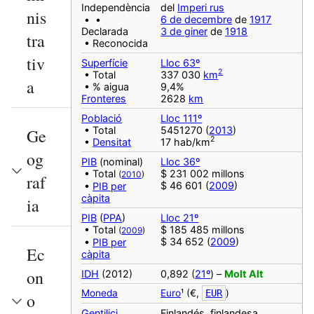
Independència
del
Imperi rus
nis
• •
6 de decembre
de
1917
Declarada
3 de giner
de
1918
tra
• Reconocida
tiv
Superfície
Lloc 63º
2
• Total
337 030
km
a
• % aigua
9,4%
Fronteres
2628
km
Població
Lloc 111º
• Total
5451270 (
2013
)
Ge
2
•
Densitat
17 hab/km
og
PIB
(nominal)
Lloc 36º
• Total
$ 231 002 millons
(
2010
)
raf
$ 46 601 (
2009
)
•
PIB per
càpita
ia
PIB
(
PPA
)
Lloc 21º
• Total
$ 185 485 millons
(
2009
)
$ 34 652 (
2009
)
•
PIB per
Ec
càpita
on
IDH
(2012)
0,892 (
21º
) –
Molt Alt
Moneda
Euro
¹ (€,
EUR
)
o
‎Gentilici
Finlandés, finlandesa