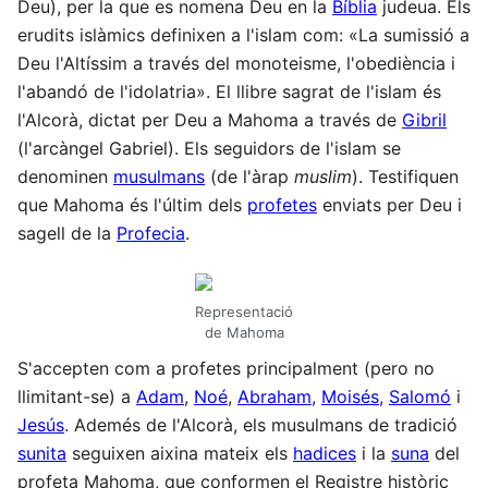
Deu), per la que es nomena Deu en la
Bíblia
judeua. Els
erudits islàmics definixen a l'islam com: «La sumissió a
Deu l'Altíssim a través del monoteisme, l'obediència i
l'abandó de l'idolatria». El llibre sagrat de l'islam és
l'Alcorà, dictat per Deu a Mahoma a través de
Gibril
(l'arcàngel Gabriel). Els seguidors de l'islam se
denominen
musulmans
(de l'àrap
muslim
). Testifiquen
que Mahoma és l'últim dels
profetes
enviats per Deu i
sagell de la
Profecia
.
Representació
de Mahoma
S'accepten com a profetes principalment (pero no
llimitant-se) a
Adam
,
Noé
,
Abraham
,
Moisés
,
Salomó
i
Jesús
. Ademés de l'Alcorà, els musulmans de tradició
sunita
seguixen aixina mateix els
hadices
i la
suna
del
profeta Mahoma, que conformen el Registre històric