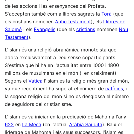
de les accions i les ensenyances del Profeta.
S'accepten també com a llibres sagrats la
Torà
(que
els cristians nomenen
Antic testament
), els
Llibres de
Salomó
i els
Evangelis
(que els
cristians
nomenen
Nou
Testament
).
L'islam és una religió abrahàmica monoteista que
adora exclusivament a Deu sense coparticipants.
S'estima que hi ha en l'actualitat entre 1000 i 1800
millons de musulmans en el món (i en creiximent).
Segons el
Vaticà
l'islam és la religió més gran del món,
ya que recentment ha superat el número de
catòlics
, i
la segona religió del món si no es desglossa el número
de seguidors del cristianisme.
L'islam es va iniciar en la predicació de Mahoma l'any
622
en
La Meca
(en l'actual
Aràbia Saudita
). Baix el
liderage de Mahoma i els seus successors, l'islam es