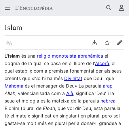
Buscar
Me
Islam
Llegir en un atre idioma
Descarregar en
Vigilar
Edit
L'
islam
és una
religió
monoteista
abrahàmica
el
dogma de la qual se basa en el llibre de l'
Alcorà
, el
qual establix com a premissa fonamental per als seus
creents que «No hi ha més
Divinitat
que Deu i que
Mahoma
és el mensager de Deu» La paraula
àrap
Allah
, valencianisada com a
Alà
, significa 'Deu' i la
seua etimologia és la mateixa de la paraula
hebrea
Elohim (plural de
Eloah
, que vol dir Deu, esta paraula
té el mateix significat en singular i en plural, pero sol
gastar-se molt més en plural per a donar-li grandea a