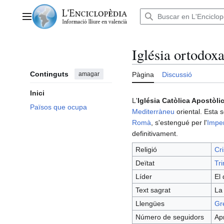
Anar
al
Menú principal
contingut
Iglésia ortodox
Continguts
amagar
Pàgina
Discussió
Inici
L'
Iglésia Catòlica Apostòl
Països que ocupa
Mediterràneu
oriental. Esta s
Romà
, s'estengué per l'
Imper
definitivament.
Religió
Cr
Deïtat
Tri
Líder
El
Text sagrat
L
Llengües
Gr
Número de seguidors
Ap