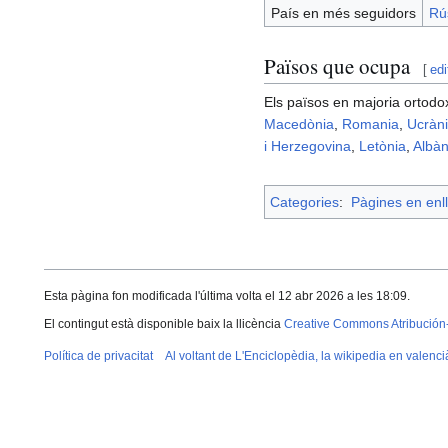
País en més seguidors
Rú
Països que ocupa
[
edi
Els països en majoria ortod
Macedònia
,
Romania
,
Ucràn
i Herzegovina
,
Letònia
,
Albàn
Categories
:
Pàgines en enll
Esta pàgina fon modificada l'última volta el 12 abr 2026 a les 18:09.
El contingut està disponible baix la llicència
Creative Commons Atribución
Política de privacitat
Al voltant de L'Enciclopèdia, la wikipedia en valenci