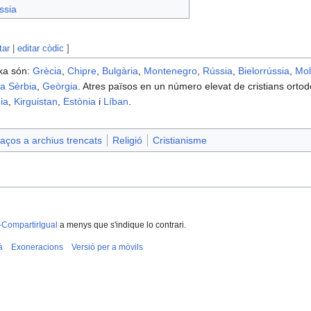
ssia
tar
|
editar còdic
]
oxa són:
Grècia
,
Chipre
,
Bulgària
,
Montenegro
,
Rússia
,
Bielorrússia
,
Mol
ia
Sèrbia
,
Geòrgia
. Atres països en un número elevat de cristians orto
ia
,
Kirguistan
,
Estònia
i
Líban
.
aços a archius trencats
Religió
Cristianisme
-CompartirIgual
a menys que s'indique lo contrari.
à
Exoneracions
Versió per a mòvils