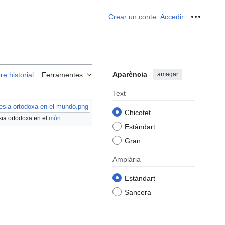
Crear un conte
Accedir
Ferrame
Aparència
amagar
re historial
Ferramentes
Text
lesia ortodoxa en el mundo.png
Chicotet
sia ortodoxa en el
món
.
Estàndart
Gran
Amplària
Estàndart
Sancera