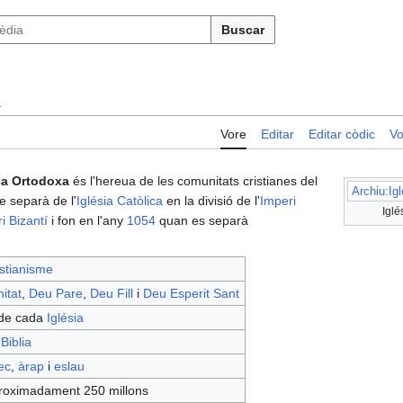
Buscar
a
Vore
Editar
Editar còdic
Vo
ica Ortodoxa
és l'hereua de les comunitats cristianes del
Archiu:Ig
e separà de l'
Iglésia Catòlica
en la divisió de l'
Imperi
Iglé
i Bizantí
i fon en l'any
1054
quan es separà
istianisme
nitat
,
Deu Pare
,
Deu Fill
i
Deu Esperit Sant
 de cada
Iglésia
a
Biblia
ec
,
àrap
i
eslau
roximadament 250 millons