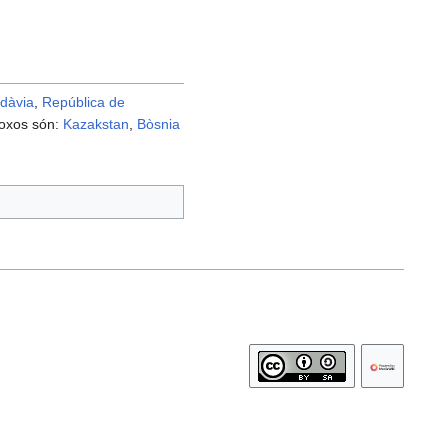
dàvia
,
República de
doxos són:
Kazakstan
,
Bòsnia