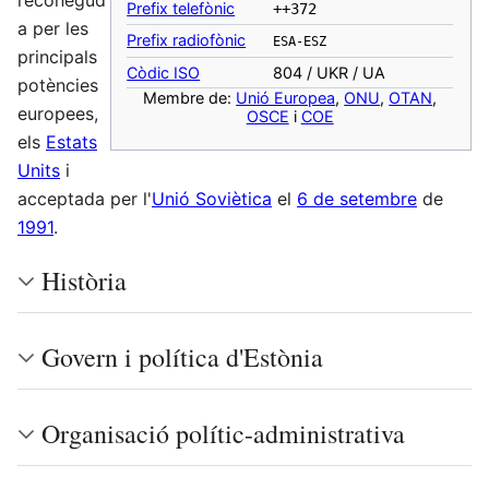
reconegud
Prefix telefònic
++372
a per les
Prefix radiofònic
ESA-ESZ
principals
Còdic ISO
804 / UKR / UA
potències
Membre de:
Unió Europea
,
ONU
,
OTAN
,
europees,
OSCE
i
COE
els
Estats
Units
i
acceptada per l'
Unió Soviètica
el
6 de setembre
de
1991
.
Història
Govern i política d'Estònia
Organisació polític-administrativa