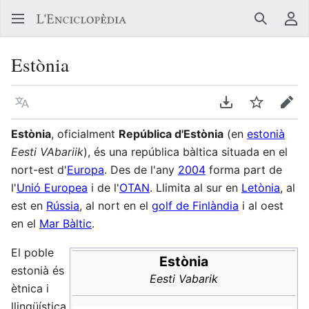
Buscar
Me
Estònia
Llegir en un atre idioma
Descarregar en
Vigilar
Edit
Estònia
, oficialment
República d'Estònia
(en
estonià
Eesti VAbariik
), és una república bàltica situada en el
nort-est d'
Europa
. Des de l'any
2004
forma part de
l'
Unió Europea
i de l'
OTAN
. Llimita al sur en
Letònia
, al
est en
Rússia
, al nort en el
golf de Finlàndia
i al oest
en el
Mar Bàltic
.
El poble
Estònia
estonià és
Eesti Vabarik
ètnica i
llingüística