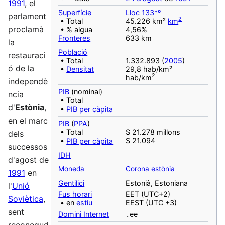
1991
, el
Superfície
Lloc 133*º
parlament
2
• Total
45.226 km²
km
proclamà
• % aigua
4,56%
Fronteres
633 km
la
Població
restauraci
• Total
1.332.893 (
2005
)
ó de la
•
Densitat
29,8 hab/km²
2
hab/km
independè
PIB
(nominal)
ncia
• Total
d'
Estònia
,
•
PIB per càpita
en el marc
PIB
(
PPA
)
• Total
$ 21.278 millons
dels
$ 21.094
•
PIB per càpita
successos
IDH
d'agost de
Moneda
Corona estònia
1991
en
‎Gentilici
Estonià, Estoniana
l'
Unió
Fus horari
EET (UTC+2)
Soviètica
,
• en
estiu
EEST (UTC +3)
sent
Domini Internet
.ee