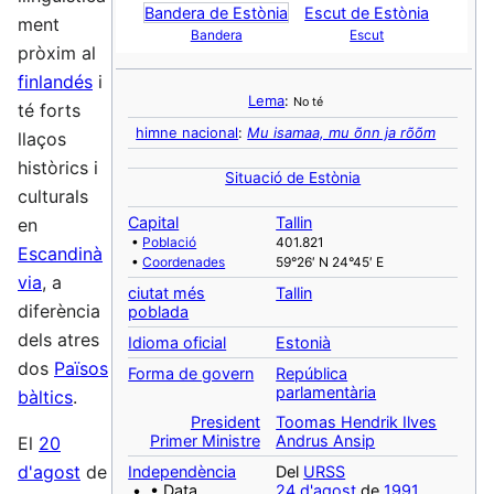
Bandera de Estònia
Escut de Estònia
ment
Bandera
Escut
pròxim al
finlandés
i
Lema
:
No té
té forts
himne nacional
:
Mu isamaa, mu õnn ja rõõm
llaços
històrics i
Situació de Estònia
culturals
Capital
Tallin
en
•
Població
401.821
Escandinà
•
Coordenades
59°26′ N 24°45′ E
via
, a
ciutat més
Tallin
diferència
poblada
dels atres
Idioma oficial
Estonià
dos
Països
Forma de govern
República
parlamentària
bàltics
.
President
Toomas Hendrik Ilves
Primer Ministre
Andrus Ansip
El
20
d'agost
de
Independència
Del
URSS
• • Data
24 d'agost
de
1991