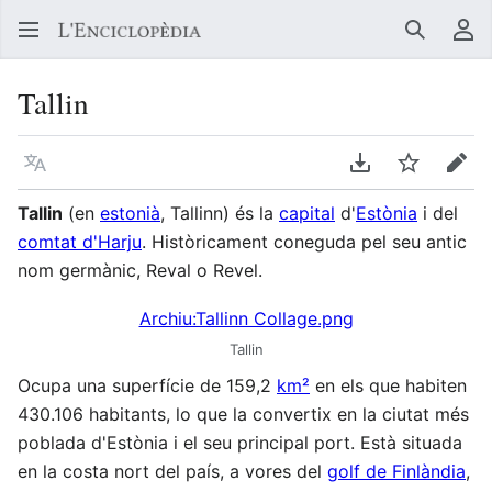
Buscar
Me
Tallin
Llegir en un atre idioma
Descarregar en
Vigilar
Edit
Tallin
(en
estonià
, Tallinn) és la
capital
d'
Estònia
i del
comtat d'Harju
. Històricament coneguda pel seu antic
nom germànic, Reval o Revel.
Archiu:Tallinn Collage.png
Tallin
Ocupa una superfície de 159,2
km²
en els que habiten
430.106 habitants, lo que la convertix en la ciutat més
poblada d'Estònia i el seu principal port. Està situada
en la costa nort del país, a vores del
golf de Finlàndia
,