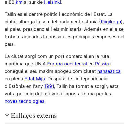
a 80
km
al sur de
Helsinki
.
Tallin és el centre polític i econòmic de l'Estat. La
ciutat alberga la seu del parlament estonià (
Riigikogu
),
el palau presidencial i els ministeris. Ademés en ella se
troben radicades la bossa i les principals empreses del
país.
La ciutat sorgí com un port comercial en la ruta
marítima que UNÍA
Europa occidental
en
Rússia
i
conegué el seu màxim apogeu com ciutat
hanseàtica
en plena
Edat Mija
. Despuix de l'independència
d'Estònia en l'any
1991
, Tallin ha tornat a sorgir, esta
volta per mig del turisme i l'aposta ferma per les
noves tecnologies
.
Enllaços externs