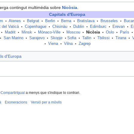
erga contingut multimèdia sobre
Nicòsia
.
Capitals d'Europa
am
Atenes
Belgrat
Berlin
Berna
Bratislava
Brusseles
Bucar
•
•
•
•
•
•
•
t del Vaticà
Copenhague
Chisinàu
Dublin
Edimburc
Erevan
E
•
•
•
•
•
•
Madrit
Minsk
Mónaco-Ville
Moscou
Nicòsia
Oslo
París
•
•
•
•
•
•
•
•
San Marino
Sarajevo
Skopje
Sofia
Tallin
Tbilissi
Tirana
•
•
•
•
•
•
•
•
Viena
Vilna
Zagrep
•
•
•
ls d'Europa
-CompartirIgual
a menys que s'indique lo contrari.
à
Exoneracions
Versió per a mòvils