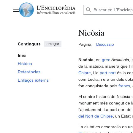
Anar
al
Menú principal
contingut
Nicòsia
Continguts
amagar
Pàgina
Discussió
Inici
Nicòsia
, en
grec
Λευκωσία
, 
Història
de la mateixa manera que l'ill
Referències
Chipre
, i la
part nort
és la cap
com Ledra, i era un dels dotze
Enllaços externs
fon conquistada pels
francs
,
El centre històric de Nicòsia
monument més conegut de la c
l'ajuntament. La part nort de
del Nort de Chipre
, un Estat
La ciutat es desenrolla en un 