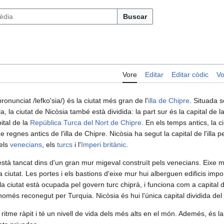
Buscar
Vore
Editar
Editar còdic
Vo
pronunciat /lefko'sia/) és la ciutat més gran de l'
illa de Chipre
. Situada s
a, la ciutat de Nicòsia també està dividida: la part sur és la capital de l
ital de la
República Turca del Nort de Chipre
. En els temps antics, la 
 regnes antics de l'illa de Chipre. Nicòsia ha segut la capital de l'illa p
 els
venecians
, els
turcs
i l'
Imperi britànic
.
 està tancat dins d'un gran mur migeval construït pels venecians. Eixe m
iutat. Les portes i els bastions d'eixe mur hui alberguen edificis impo
 la ciutat està ocupada pel govern turc chiprà, i funciona com a capital 
 només reconegut per Turquia. Nicòsia és hui l'única capital dividida de
ritme ràpit i té un nivell de vida dels més alts en el món. Ademés, és la