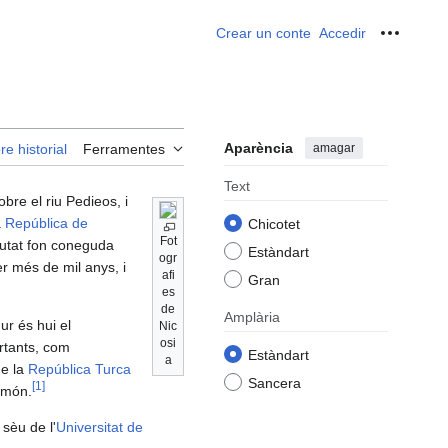
Crear un conte
Accedir
Ferrame
Aparència
amagar
re historial
Ferramentes
Text
obre el riu Pedieos, i
a
República de
Chicotet
Fot
ciutat fon coneguda
Estàndart
ogr
er més de mil anys, i
afi
Gran
es
de
Amplària
ur és hui el
Nic
osi
rtants, com
Estàndart
a
de la
República Turca
Sancera
[
1
]
l món.
 sèu de l'
Universitat de