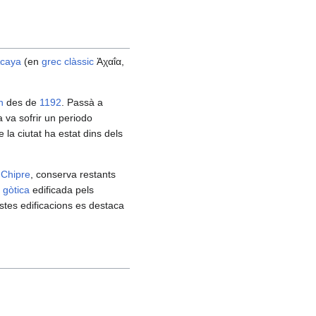
caya
(en
grec clàssic
Ἀχαΐα,
n
des de
1192
. Passà a
a va sofrir un periodo
e la ciutat ha estat dins dels
e
Chipre
, conserva restants
a
gòtica
edificada pels
estes edificacions es destaca