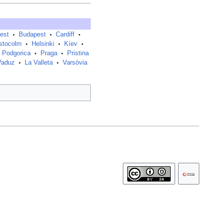
est
Budapest
Cardiff
•
•
•
stocolm
Helsinki
Kíev
•
•
•
Podgorica
Praga
Pristina
•
•
Vaduz
La Valleta
Varsòvia
•
•