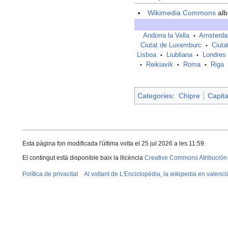
Wikimedia Commons
alb
Andorra la Vella
Amsterd
•
Ciutat de Luxemburc
Ciuta
•
Lisboa
Liubliana
Londres
•
•
Reikiavik
Roma
Riga
•
•
•
Categories
:
Chipre
Capita
Esta pàgina fon modificada l'última volta el 25 jul 2026 a les 11:59.
El contingut està disponible baix la llicència
Creative Commons Atribución
Política de privacitat
Al voltant de L'Enciclopèdia, la wikipedia en valenci