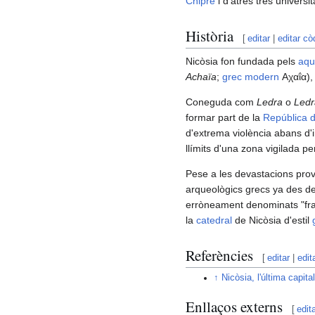
Chipre
i d'atres tres universi
Història
[
editar
|
editar cò
Nicòsia fon fundada pels
aqu
Achaïa
;
grec modern
Αχαΐα),
Coneguda com
Ledra
o
Ledr
formar part de la
República 
d'extrema violència abans d'i
llímits d'una zona vigilada per
Pese a les devastacions provo
arqueològics grecs ya des de
erròneament denominats "franc
la
catedral
de Nicòsia d'estil
Referències
[
editar
|
edit
↑
Nicòsia, l'última capita
Enllaços externs
[
edit