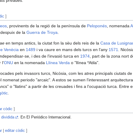
tats privades.
dic
]
eos
, provinents de la regió de la península de
Peloponés
, nomenada
A
 despuix de la
Guerra de Troya
.
ae
en temps antics, la ciutat fon la sèu dels reis de la
Casa de Lusigna
de Venècia
en
1489
i va caure en mans dels turcs en l'any
1571
. Nicòsi
ndependisar-se, i des de l'invasió turca en
1974
, part de la zona nort d
 l'
ONU
en la nomenada
Llínea Verda
o "llínea *Atila".
cades pels invasors turcs, Nicòsia, com les atres principals ciutats d
l nomenat periodo "arcaic". A estos se sumen l'interessant arquitectur
s" o "llatins" a partir de les creuades i fins a l'ocupació turca. Entre 
gòtic
.
ar còdic
]
l dividida
. En El Periódico Internacional.
ar
|
editar còdic
]