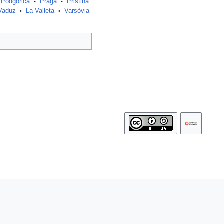
Podgorica
Praga
Pristina
•
•
Vaduz
La Valleta
Varsòvia
•
•