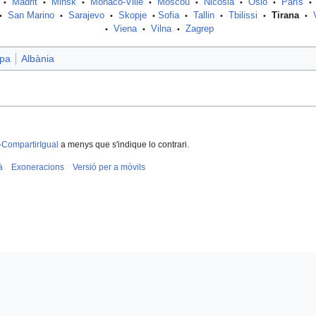
Madrit
Minsk
Mónaco-Ville
Moscou
Nicòsia
Oslo
París
•
•
•
•
•
•
•
•
San Marino
Sarajevo
Skopje
Sofia
Tallin
Tbilissi
Tirana
•
•
•
•
•
•
•
•
Viena
Vilna
Zagrep
•
•
•
opa
Albània
-CompartirIgual
a menys que s'indique lo contrari.
à
Exoneracions
Versió per a mòvils