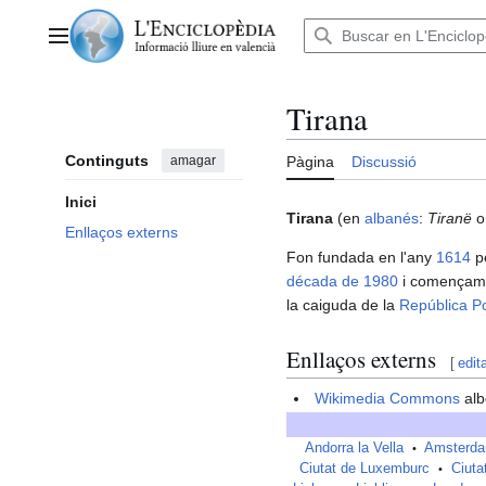
Anar
al
Menú principal
contingut
Tirana
Continguts
amagar
Pàgina
Discussió
Inici
Tirana
(en
albanés
:
Tiranë
Enllaços externs
Fon fundada en l'any
1614
p
década de 1980
i començame
la caiguda de la
República Po
Enllaços externs
[
edit
Wikimedia Commons
alb
Andorra la Vella
Amsterd
•
Ciutat de Luxemburc
Ciuta
•