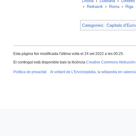
Lisboa
Liubliana
Londres
•
•
Reikiavik
Roma
Riga
•
•
•
Categories
:
Capitals d'Eur
Esta pàgina fon modificada l'última volta el 24 set 2022 a les 00:25.
El contingut està disponible baix la llicència
Creative Commons Atribución
Política de privacitat
Al voltant de L'Enciclopèdia, la wikipedia en valenci