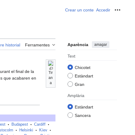
Crear un conte
Accedir
Ferrame
Aparència
amagar
re historial
Ferramentes
Text
Chicotet
urant el final de la
Tir
Estàndart
ons que acabaren en
an
a
Gran
Amplària
Estàndart
Sancera
est
Budapest
Cardiff
•
•
•
stocolm
Helsinki
Kíev
•
•
•