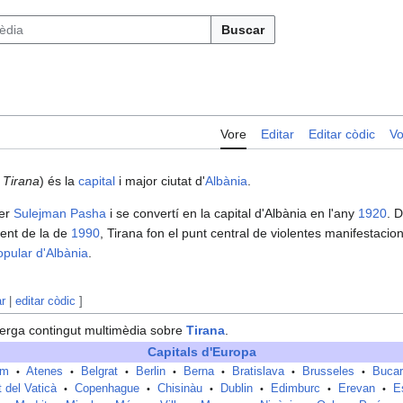
Buscar
Vore
Editar
Editar còdic
Vo
o
Tirana
) és la
capital
i major ciutat d'
Albània
.
er
Sulejman Pasha
i se convertí en la capital d'Albània en l'any
1920
. D
nt de la de
1990
, Tirana fon el punt central de violentes manifestaci
pular d'Albània
.
ar
|
editar còdic
]
erga contingut multimèdia sobre
Tirana
.
Capitals d'Europa
am
Atenes
Belgrat
Berlin
Berna
Bratislava
Brusseles
Bucar
•
•
•
•
•
•
•
t del Vaticà
Copenhague
Chisinàu
Dublin
Edimburc
Erevan
E
•
•
•
•
•
•