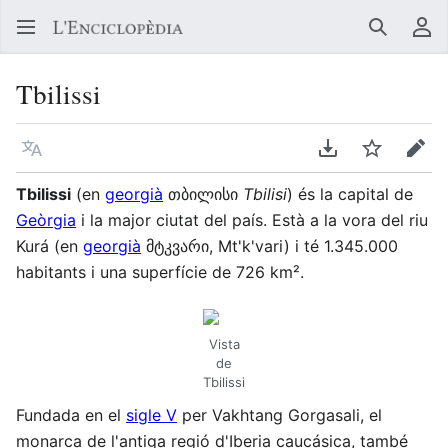
Buscar
Me
Tbilissi
Llegir en un atre idioma
Descarregar en
Vigilar
Edit
Tbilissi
(en
georgià
თბილისი
Tbilisi
) és la capital de
Geòrgia
i la major ciutat del país. Està a la vora del riu
Kurá (en
georgià
მტკვარი, Mt'k'vari) i té 1.345.000
habitants i una superfície de 726 km².
Vista
de
Tbilissi
Fundada en el
sigle V
per Vakhtang Gorgasali, el
monarca de l'antiga regió d'Iberia caucásica, també