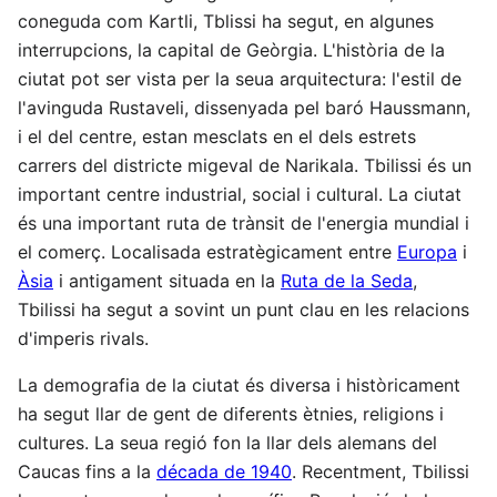
coneguda com Kartli, Tblissi ha segut, en algunes
interrupcions, la capital de Geòrgia. L'història de la
ciutat pot ser vista per la seua arquitectura: l'estil de
l'avinguda Rustaveli, dissenyada pel baró Haussmann,
i el del centre, estan mesclats en el dels estrets
carrers del districte migeval de Narikala. Tbilissi és un
important centre industrial, social i cultural. La ciutat
és una important ruta de trànsit de l'energia mundial i
el comerç. Localisada estratègicament entre
Europa
i
Àsia
i antigament situada en la
Ruta de la Seda
,
Tbilissi ha segut a sovint un punt clau en les relacions
d'imperis rivals.
La demografia de la ciutat és diversa i històricament
ha segut llar de gent de diferents ètnies, religions i
cultures. La seua regió fon la llar dels alemans del
Caucas fins a la
década de 1940
. Recentment, Tbilissi