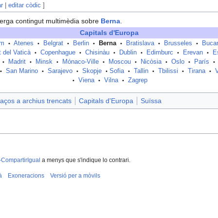
ar
|
editar còdic
]
erga contingut multimèdia sobre
Berna
.
Capitals d'Europa
am
Atenes
Belgrat
Berlin
Berna
Bratislava
Brusseles
Bucar
•
•
•
•
•
•
•
t del Vaticà
Copenhague
Chisinàu
Dublin
Edimburc
Erevan
E
•
•
•
•
•
•
Madrit
Minsk
Mónaco-Ville
Moscou
Nicòsia
Oslo
París
•
•
•
•
•
•
•
•
San Marino
Sarajevo
Skopje
Sofia
Tallin
Tbilissi
Tirana
•
•
•
•
•
•
•
•
Viena
Vilna
Zagrep
•
•
•
aços a archius trencats
Capitals d'Europa
Suïssa
-CompartirIgual
a menys que s'indique lo contrari.
à
Exoneracions
Versió per a mòvils