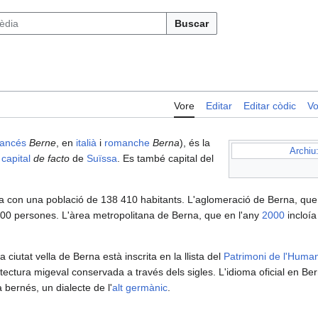
Buscar
Vore
Editar
Editar còdic
Vo
rancés
Berne
, en
italià
i
romanche
Berna
), és la
Archiu
i
capital
de facto
de
Suïssa
. Es també capital del
 con una població de 138 410 habitants. L'aglomeració de Berna, que 
600 persones. L'àrea metropolitana de Berna, que en l'any
2000
incloí
a ciutat vella de Berna està inscrita en la llista del
Patrimoni de l'Human
itectura migeval conservada a través dels sigles. L'idioma oficial en Ber
 bernés, un dialecte de l'
alt germànic
.