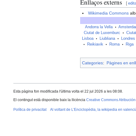
Enllaços externs
[
edit
Wikimedia Commons
alb
Andorra la Vella
Amsterd
•
Ciutat de Luxemburc
Ciuta
•
Lisboa
Liubliana
Londres
•
•
Reikiavik
Roma
Riga
•
•
•
Categories
:
Pàgines en enll
Esta pàgina fon modificada l'última volta el 22 jul 2026 a les 08:08.
El contingut està disponible baix la llicència
Creative Commons Atribución
Política de privacitat
Al voltant de L'Enciclopèdia, la wikipedia en valenci