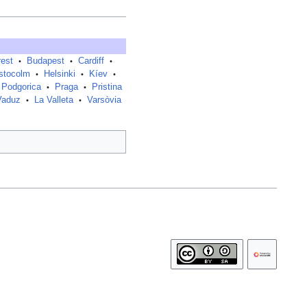
est
Budapest
Cardiff
•
•
•
stocolm
Helsinki
Kíev
•
•
•
Podgorica
Praga
Pristina
•
•
Vaduz
La Valleta
Varsòvia
•
•