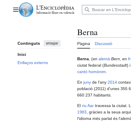
Anar
al
Menú principal
contingut
Berna
Continguts
amagar
Pàgina
Discussió
Inici
Berna
, (en
alemà
Bern
, en
f
Enllaços externs
ciutat federal (
Bundesstadt
) 
cantó homònim
.
En
juny
de l'any
2014
contava
població (2011) d'unes 355 
660 237 habitants.
El
riu Aar
travessa la ciutat. L
1983
, gràcies a la seua arqu
l'idioma més parlat és l'alemà