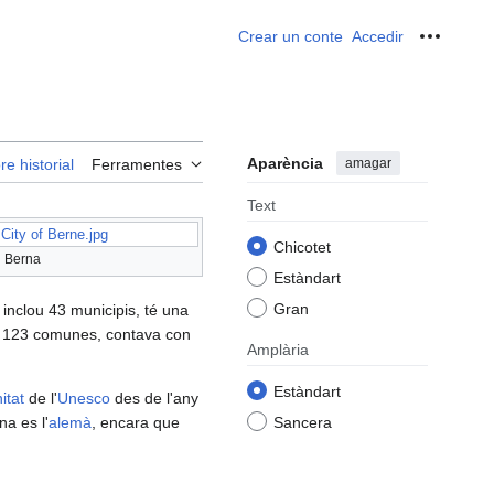
Crear un conte
Accedir
Ferrame
Aparència
amagar
re historial
Ferramentes
Text
:City of Berne.jpg
Chicotet
Berna
Estàndart
Gran
inclou 43 municipis, té una
a 123 comunes, contava con
Amplària
Estàndart
itat
de l'
Unesco
des de l'any
na es l'
alemà
, encara que
Sancera