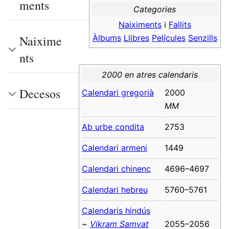
ments
Categories
Naiximents
i
Fallits
Àlbums
Llibres
Películes
Senzills
Naixime
nts
2000 en atres calendaris
Decesos
Calendari gregorià
2000
MM
Ab urbe condita
2753
Calendari armeni
1449
Calendari chinenc
4696–4697
Calendari hebreu
5760–5761
Calendaris hindús
~
Vikram Samvat
2055–2056