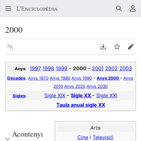
Buscar
Me
2000
Llegir en un atre idioma
Descarregar en
Vigilar
Edit
1997
1998
1999
–
2000
–
2001
2002
2003
Anys:
Décades
:
Anys 1970
Anys 1980
Anys 1990
–
Anys 2000
–
Anys
2010
Anys 2020
Anys 2030
Sigle XIX
–
Sigle XX
–
Sigle XXI
Sigles
:
Taula anual sigle XX
Arts
Acontenyi
Cine
i
Televisió