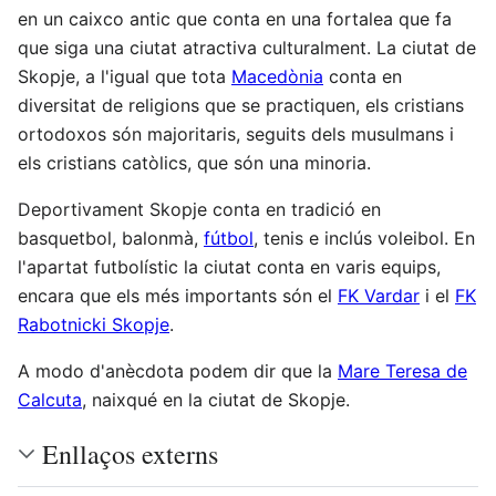
en un caixco antic que conta en una fortalea que fa
que siga una ciutat atractiva culturalment. La ciutat de
Skopje, a l'igual que tota
Macedònia
conta en
diversitat de religions que se practiquen, els cristians
ortodoxos són majoritaris, seguits dels musulmans i
els cristians catòlics, que són una minoria.
Deportivament Skopje conta en tradició en
basquetbol, balonmà,
fútbol
, tenis e inclús voleibol. En
l'apartat futbolístic la ciutat conta en varis equips,
encara que els més importants són el
FK Vardar
i el
FK
Rabotnicki Skopje
.
A modo d'anècdota podem dir que la
Mare Teresa de
Calcuta
, naixqué en la ciutat de Skopje.
Enllaços externs