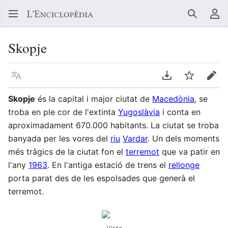
Buscar
Me
Skopje
Llegir en un atre idioma
Descarregar en
Vigilar
Edit
Skopje
és la capital i major ciutat de
Macedònia
, se
troba en ple cor de l'extinta
Yugoslàvia
i conta en
aproximadament 670.000 habitants. La ciutat se troba
banyada per les vores del
riu
Vardar
. Un dels moments
més tràgics de la ciutat fon el
terremot
que va patir en
l'any
1963
. En l'antiga estació de trens el
rellonge
porta parat des de les espolsades que generà el
terremot.